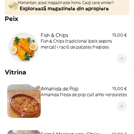
Momentan, acest magazin este închis. Cauți ceva similar?
Explorează magazinele din apropiere
Peix
Fish & Chips
15,00 €
Fish & Chips tradicional (peix segons
mercat) i ració de patates fregides
Vitrina
Amanida de Pop
15,00 €
Amanida freda de pop cuit amb verduretes