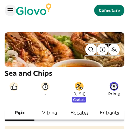
Conectare
Sea and Chips
-
--
0,19 €
Prime
Gratuit
Peix
Vitrina
Bocates
Entrants