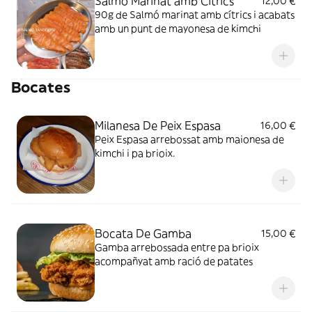
Salmó Marinat amb Cítrics
12,00 €
90g de Salmó marinat amb cítrics i acabats
amb un punt de mayonesa de kimchi
Bocates
Milanesa De Peix Espasa
16,00 €
Peix Espasa arrebossat amb maionesa de
kimchi i pa brioix.
Bocata De Gamba
15,00 €
Gamba arrebossada entre pa brioix
acompañyat amb ració de patates