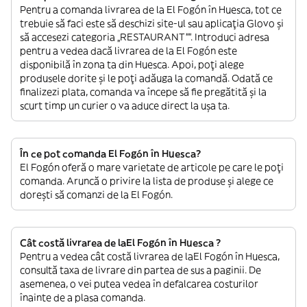
Pentru a comanda livrarea de la El Fogón în Huesca, tot ce
trebuie să faci este să deschizi site-ul sau aplicația Glovo și
să accesezi categoria „RESTAURANT””. Introduci adresa
pentru a vedea dacă livrarea de la El Fogón este
disponibilă în zona ta din Huesca. Apoi, poți alege
produsele dorite și le poți adăuga la comandă. Odată ce
finalizezi plata, comanda va începe să fie pregătită și la
scurt timp un curier o va aduce direct la ușa ta.
În ce pot comanda El Fogón în Huesca?
El Fogón oferă o mare varietate de articole pe care le poți
comanda. Aruncă o privire la lista de produse și alege ce
dorești să comanzi de la El Fogón.
Cât costă livrarea de laEl Fogón în Huesca ?
Pentru a vedea cât costă livrarea de laEl Fogón în Huesca,
consultă taxa de livrare din partea de sus a paginii. De
asemenea, o vei putea vedea în defalcarea costurilor
înainte de a plasa comanda.