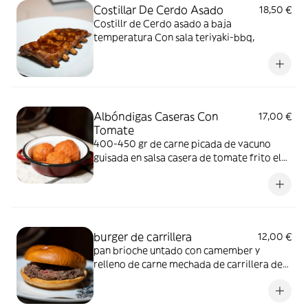
Costillar De Cerdo Asado
18,50 €
Costillr de Cerdo asado a baja
temperatura Con sala teriyaki-bbq,
Albóndigas Caseras Con
17,00 €
Tomate
400-450 gr de carne picada de vacuno
guisada en salsa casera de tomate frito el
fogon!
burger de carrillera
12,00 €
pan brioche untado con camember y
relleno de carne mechada de carrillera de
ternera gusidada al vino tinto