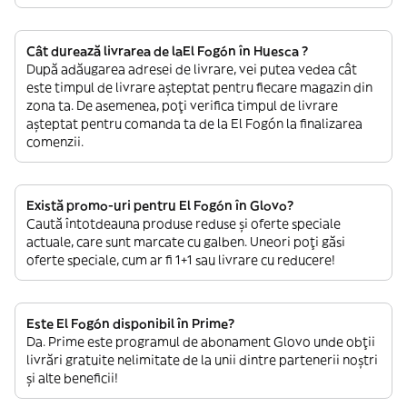
Cât durează livrarea de laEl Fogón în Huesca ?
După adăugarea adresei de livrare, vei putea vedea cât
este timpul de livrare așteptat pentru fiecare magazin din
zona ta. De asemenea, poți verifica timpul de livrare
așteptat pentru comanda ta de la El Fogón la finalizarea
comenzii.
Există promo-uri pentru El Fogón în Glovo?
Caută întotdeauna produse reduse și oferte speciale
actuale, care sunt marcate cu galben. Uneori poți găsi
oferte speciale, cum ar fi 1+1 sau livrare cu reducere!
Este El Fogón disponibil în Prime?
Da. Prime este programul de abonament Glovo unde obții
livrări gratuite nelimitate de la unii dintre partenerii noștri
și alte beneficii!