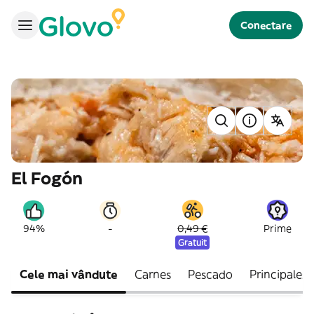
Conectare
El Fogón
-
94%
0,49 €
Prime
Gratuit
Cele mai vândute
Carnes
Pescado
Principales