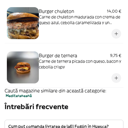
Burger chuleton
14,00 €
Carne de chuleton madurada con crema de
queso azul, cebolla caramelizada y un
toque de aji
Burger de ternera
9,75 €
Carne de ternera picada con queso, bacon y
cebolla crispy
Caută magazine similare din această categorie:
Mediteraneană
Întrebări frecvente
Cum pot comanda livrarea de laEl Fogón în Huesca?