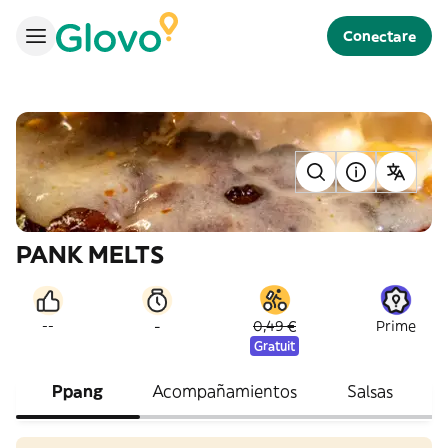
Conectare
PANK MELTS
-
--
0,49 €
Prime
Gratuit
Ppang
Acompañamientos
Salsas