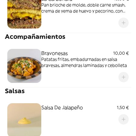
Pan brioche de molde, doble carne smash,
crema de yema de huevo y pecorino, con
guanciale crujiente.
Acompañamientos
Bravonesas
10,00 €
Patatas fritas, embadurnadas en salsa
bravesas, almendras laminadas y cebolleta
Salsas
Salsa De Jalapeño
1,50 €