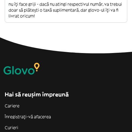
nu îți face griji - dacă nu atingi respectivul număr, va trebui
doar să plătești o taxă suplimentară, dar glovo-ul îți va fi
livrat oricum!
Hai să reușim împreună
Cariere
Înregistrați-vă afacerea
Curieri