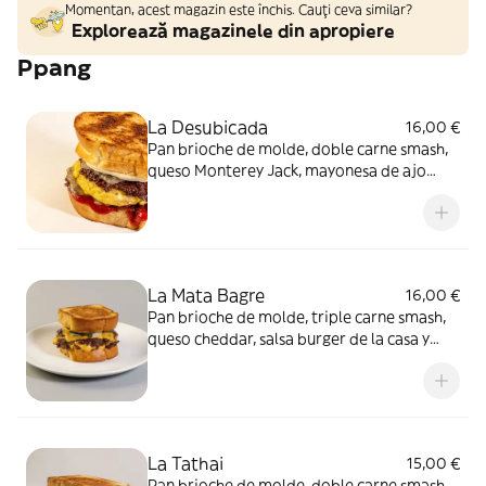
Momentan, acest magazin este închis. Cauți ceva similar?
Explorează magazinele din apropiere
Ppang
La Desubicada
16,00 €
Pan brioche de molde, doble carne smash,
queso Monterey Jack, mayonesa de ajo
asado, mermelada de pimiento y tortilla de
patata
La Mata Bagre
16,00 €
Pan brioche de molde, triple carne smash,
queso cheddar, salsa burger de la casa y
nuestros pepinillos
La Tathai
15,00 €
Pan brioche de molde, doble carne smash,