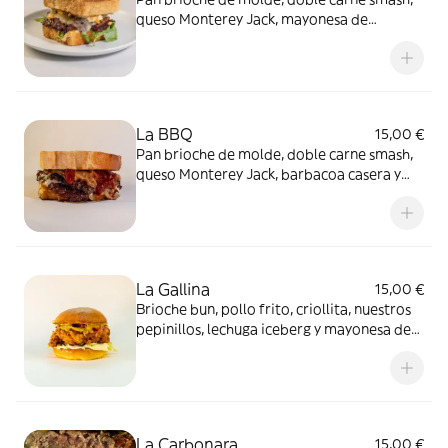
queso Monterey Jack, mayonesa de
albahaca y chilli dulce, rúcula y cacahuetes
shichimi
La BBQ
15,00 €
Pan brioche de molde, doble carne smash,
queso Monterey Jack, barbacoa casera y
cebolla caramelizada
La Gallina
15,00 €
Brioche bun, pollo frito, criollita, nuestros
pepinillos, lechuga iceberg y mayonesa de
kimchi
La Carbonara
15,00 €