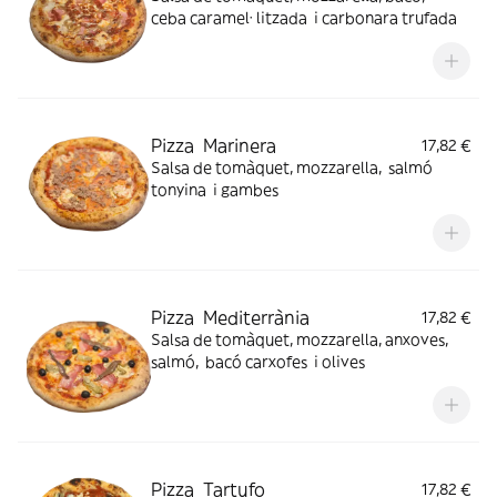
ceba caramel· litzada i carbonara trufada
Pizza Marinera
17,82 €
Salsa de tomàquet, mozzarella, salmó
tonyina i gambes
Pizza Mediterrània
17,82 €
Salsa de tomàquet, mozzarella, anxoves,
salmó, bacó carxofes i olives
Pizza Tartufo
17,82 €