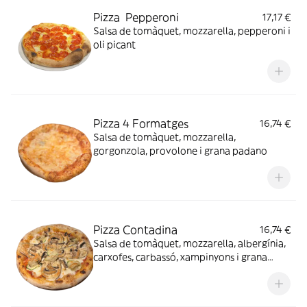
Pizza Pepperoni
17,17 €
Salsa de tomàquet, mozzarella, pepperoni i
oli picant
Pizza 4 Formatges
16,74 €
Salsa de tomàquet, mozzarella,
gorgonzola, provolone i grana padano
Pizza Contadina
16,74 €
Salsa de tomàquet, mozzarella, albergínia,
carxofes, carbassó, xampinyons i grana
padano