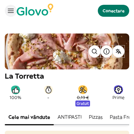
Conectare
La Torretta
-
100%
0,19 €
Prime
Gratuit
Cele mai vândute
ANTIPASTI
Pizzas
Pasta Fres