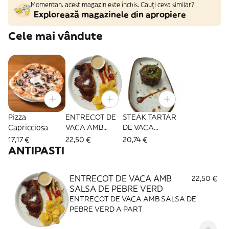
Momentan, acest magazin este închis. Cauți ceva similar?
Explorează magazinele din apropiere
Cele mai vândute
Pizza
ENTRECOT DE
STEAK TARTAR
Capricciosa
VACA AMB
DE VACA
SALSA DE
EIZAGUIRRE
17,17 €
22,50 €
20,74 €
PEBRE VERD
ANTIPASTI
ENTRECOT DE VACA AMB
22,50 €
SALSA DE PEBRE VERD
ENTRECOT DE VACA AMB SALSA DE
PEBRE VERD A PART