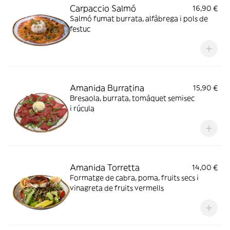
Carpaccio Salmó
16,90 €
Salmó fumat burrata, alfàbrega i pols de
festuc
Amanida Burratina
15,90 €
Bresaola, burrata, tomàquet semisec
i rúcula
Amanida Torretta
14,00 €
Formatge de cabra, poma, fruits secs i
vinagreta de fruits vermells