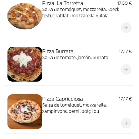
Pizza La Torretta
17,50 €
Salsa de tomàquet, mozzarella, speck
festuc ratllat i mozzarella búfala
Pizza Burrata
17,17 €
Salsa de tomate, jamón, burrata
Pizza Capricciosa
17,17 €
Salsa de tomàquet, mozzarella,
xampinyons, pernil dolç i ou