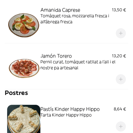
Amanida Caprese
13,50 €
Tomàquet rosa, mozzarella fresca i
alfàbrega fresca
Jamón Torero
13,20 €
Pernil curat, tomàquet ratllat a l'all i el
nostre pa artesanal
Postres
Pastís Kinder Happy Hippo
8,64 €
Tarta Kinder Happy Hippo