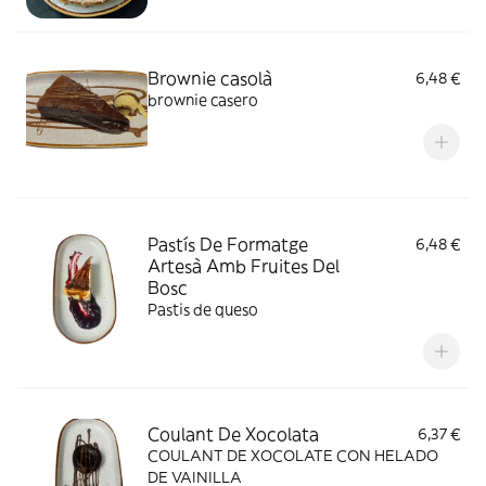
Brownie casolà
6,48 €
brownie casero
Pastís De Formatge
6,48 €
Artesà Amb Fruites Del
Bosc
Pastis de queso
Coulant De Xocolata
6,37 €
COULANT DE XOCOLATE CON HELADO
DE VAINILLA