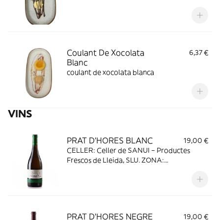
Coulant De Xocolata
6,37 €
Blanc
coulant de xocolata blanca
VINS
PRAT D'HORES BLANC
19,00 €
CELLER: Celler de SANUI – Productes
Frescos de Lleida, SLU. ZONA:
Denominació d’origen COSTERS DEL
SEGRE VEREMA: Collita 2019 VARIETATS:
60% Macabeu 30% Riesling 10% Muscat de
Frontignan ANÀLISIS: Graduació 12,80%
vol.
PRAT D'HORES NEGRE
19,00 €