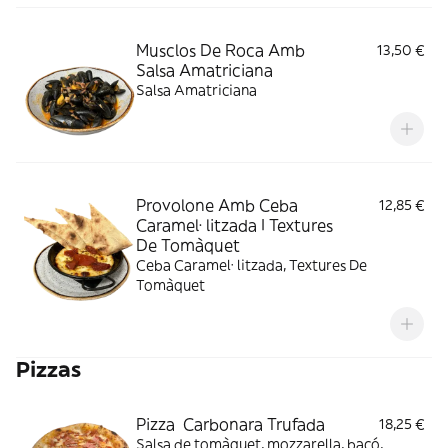
Musclos De Roca Amb
13,50 €
Salsa Amatriciana
Salsa Amatriciana
Provolone Amb Ceba
12,85 €
Caramel· litzada I Textures
De Tomàquet
Ceba Caramel· litzada, Textures De
Tomàquet
Pizzas
Pizza Carbonara Trufada
18,25 €
Salsa de tomàquet, mozzarella, bacó,