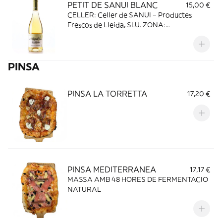
PETIT DE SANUI BLANC
15,00 €
CELLER: Celler de SANUI – Productes
Frescos de Lleida, SLU. ZONA:
Denominació d’origen COSTERS DEL
SEGRE VEREMA: Collita 2019 VARIETATS:
85% Macabeu 12% Riesling 3% Muscat
PINSA
Graduació 12,50% vol.
PINSA LA TORRETTA
17,20 €
PINSA MEDITERRANEA
17,17 €
MASSA AMB 48 HORES DE FERMENTACIO
NATURAL