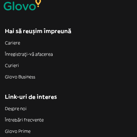
Hai să reușim împreună
Cariere
Înregistrați-vă afacerea
Curieri
Glovo Business
Link-uri de interes
Despre noi
Întrebări frecvente
Glovo Prime