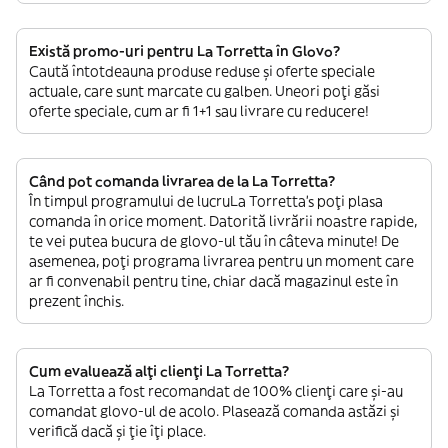
Există promo-uri pentru La Torretta în Glovo?
Caută întotdeauna produse reduse și oferte speciale
actuale, care sunt marcate cu galben. Uneori poți găsi
oferte speciale, cum ar fi 1+1 sau livrare cu reducere!
Când pot comanda livrarea de la La Torretta?
În timpul programului de lucruLa Torretta’s poți plasa
comanda în orice moment. Datorită livrării noastre rapide,
te vei putea bucura de glovo-ul tău în câteva minute! De
asemenea, poți programa livrarea pentru un moment care
ar fi convenabil pentru tine, chiar dacă magazinul este în
prezent închis.
Cum evaluează alți clienți La Torretta?
La Torretta a fost recomandat de 100% clienți care și-au
comandat glovo-ul de acolo. Plasează comanda astăzi și
verifică dacă și ție îți place.