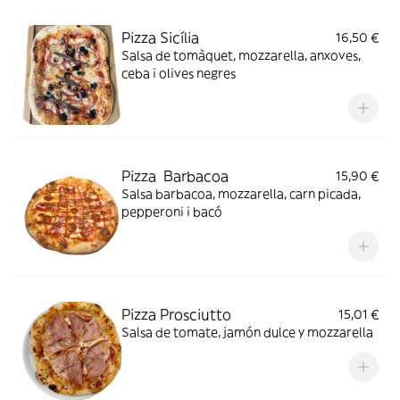
Pizza Sicília
16,50 €
Salsa de tomàquet, mozzarella, anxoves,
ceba i olives negres
Pizza Barbacoa
15,90 €
Salsa barbacoa, mozzarella, carn picada,
pepperoni i bacó
Pizza Prosciutto
15,01 €
Salsa de tomate, jamón dulce y mozzarella