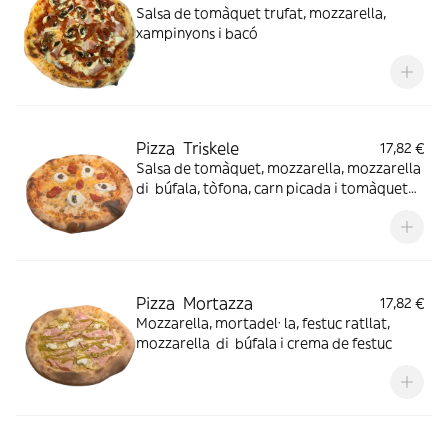
Salsa de tomàquet trufat, mozzarella,
xampinyons i bacó
Pizza Triskele
17,82 €
Salsa de tomàquet, mozzarella, mozzarella
di búfala, tòfona, carn picada i tomàquet
semisec
Pizza Mortazza
17,82 €
Mozzarella, mortadel· la, festuc ratllat,
mozzarella di búfala i crema de festuc