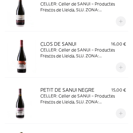
CELLER: Celler de SANUI – Productes
Frescos de Lleida, SLU. ZONA:
Denominació d’origen COSTERS DEL
SEGRE VEREMA: Collita 2019 VARIETATS:
55% Garnatxa Negra 25% Merlot 20% Ull
de Llebre (Tempranillo) ANÀLISIS:
Graduació 14,50% vol.
CLOS DE SANUI
16,00 €
CELLER: Celler de SANUI – Productes
Frescos de Lleida, SLU. ZONA:
Denominació d’origen COSTERS DEL
SEGRE VEREMA: Collita 2019 VARIETATS:
95% Garnatxa ANÀLISIS: Graduació 14%
vol.
PETIT DE SANUI NEGRE
15,00 €
CELLER: Celler de SANUI – Productes
Frescos de Lleida, SLU. ZONA:
Denominació d’origen COSTERS DEL
SEGRE VEREMA: Collita 2019 VARIETATS:
65% Ull de Llebre 18% Merlot 17% Syrah
ANÀLISIS: Graduació 13,50% vol.