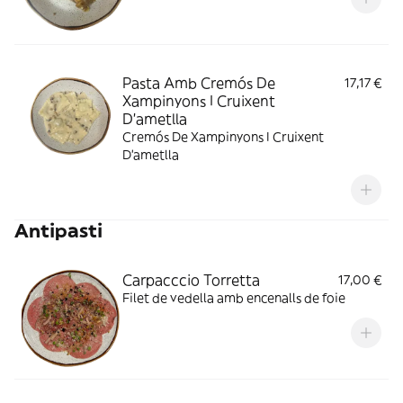
Pasta Amb Cremós De
17,17 €
Xampinyons I Cruixent
D'ametlla
Cremós De Xampinyons I Cruixent
D'ametlla
Antipasti
Carpacccio Torretta
17,00 €
Filet de vedella amb encenalls de foie