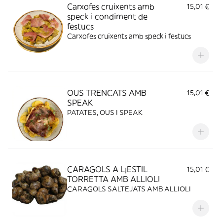
Carxofes cruixents amb
15,01 €
speck i condiment de
festucs
Carxofes cruixents amb speck i festucs
OUS TRENCATS AMB
15,01 €
SPEAK
PATATES, OUS I SPEAK
CARAGOLS A L¡ESTIL
15,01 €
TORRETTA AMB ALLIOLI
CARAGOLS SALTEJATS AMB ALLIOLI