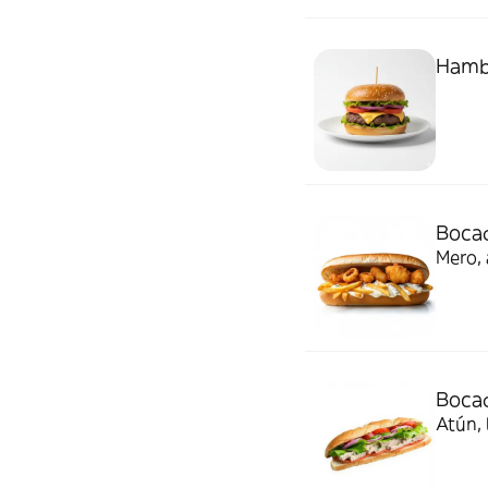
Hamb
Bocad
Mero, 
Bocad
Atún, 