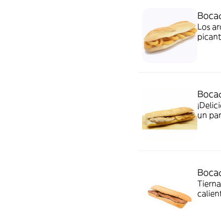
Bocad
Los ar
picant
perfec
Bocad
¡Delic
un pan
Bocad
Tierna
calien
salsa 
bistec