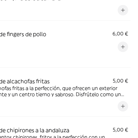
de fingers de pollo
6,00 €
de alcachofas fritas
5,00 €
ofas fritas a la perfección, que ofrecen un exterior
nte y un centro tierno y sabroso. Disfrútelo como un
o aperitivo o guarnición
de chipirones a la andaluza
5,00 €
ntos chipirones, fritos a la perfección con un