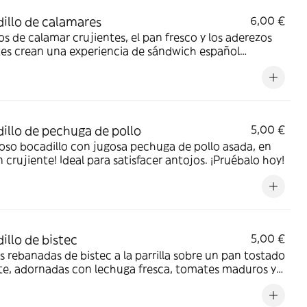
illo de calamares
6,00 €
os de calamar crujientes, el pan fresco y los aderezos
es crean una experiencia de sándwich español
ta
illo de pechuga de pollo
5,00 €
ioso bocadillo con jugosa pechuga de pollo asada, en
 crujiente! Ideal para satisfacer antojos. ¡Pruébalo hoy!
illo de bistec
5,00 €
s rebanadas de bistec a la parrilla sobre un pan tostado
te, adornadas con lechuga fresca, tomates maduros y
picante para una deliciosa experiencia de bocadillo de