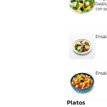
Deléit
con q
mezcl
Ensal
Ensal
Platos