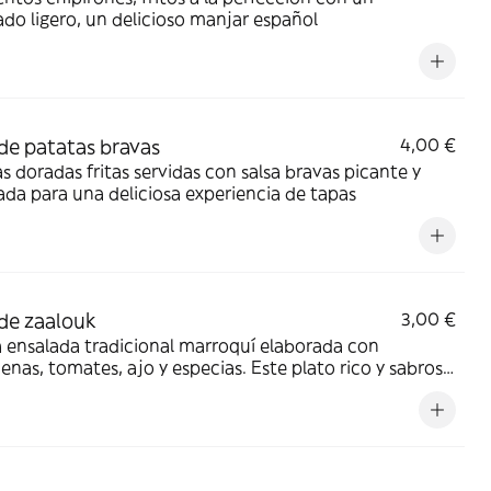
do ligero, un delicioso manjar español
de patatas bravas
4,00 €
s doradas fritas servidas con salsa bravas picante y
a para una deliciosa experiencia de tapas
de zaalouk
3,00 €
 ensalada tradicional marroquí elaborada con
enas, tomates, ajo y especias. Este plato rico y sabroso
rfecto como acompañamiento o para untar