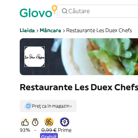
Lleida
Mâncare
Restaurante Les Duex Chefs
Restaurante Les Duex Chef
Preț ca în magazin ›
93%
-
0,99 €
Prime
Gratuit