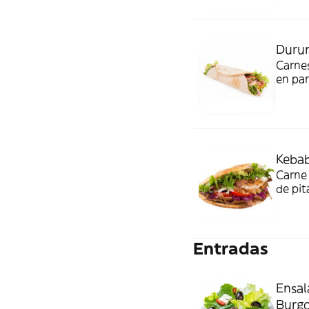
Duru
Carnes
en pan
tradic
Kebab
Carne 
de pit
Entradas
Ensal
Burgo