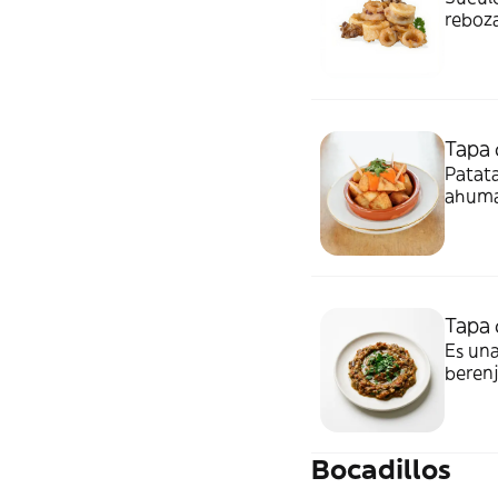
reboza
Tapa 
Patata
ahumad
Tapa 
Es una
berenj
es pe
Bocadillos