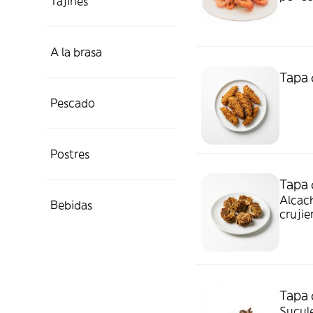
Tajines
A la brasa
Tapa 
Pescado
Postres
Tapa 
Alcach
Bebidas
crujie
sabros
Tapa 
Sucule