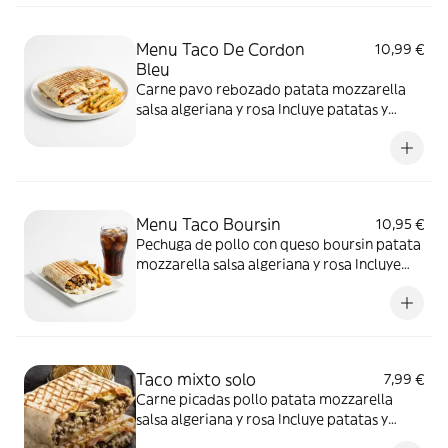
Menu Taco De Cordon
10,99 €
Bleu
Carne pavo rebozado patata mozzarella
salsa algeriana y rosa Incluye patatas y
bebida a elegir. Incluye patatas y bebida a
elegir.
Menu Taco Boursin
10,95 €
Pechuga de pollo con queso boursin patata
mozzarella salsa algeriana y rosa Incluye
patatas y bebida a elegir. Incluye patatas y
bebida a elegir.
Taco mixto solo
7,99 €
Carne picadas pollo patata mozzarella
salsa algeriana y rosa Incluye patatas y
bebida a elegir.