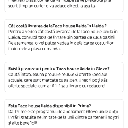
finalizezi plata, comanda va începe să fie pregătită și la
scurt timp un curier o va aduce direct la ușa ta.
Cât costă livrarea de laTaco house lleida în Lleida ?
Pentru a vedea cât costă livrarea de laTaco house lleida în
Lleida, consultă taxa de livrare din partea de sus a paginii.
De asemenea, o vei putea vedea în defalcarea costurilor
înainte de a plasa comanda.
Există promo-uri pentru Taco house lleida în Glovo?
Caută întotdeauna produse reduse și oferte speciale
actuale, care sunt marcate cu galben. Uneori poți găsi
oferte speciale, cum ar fi 1+1 sau livrare cu reducere!
Este Taco house lleida disponibil în Prime?
Da. Prime este programul de abonament Glovo unde obții
livrări gratuite nelimitate de la unii dintre partenerii noștri
și alte beneficii!