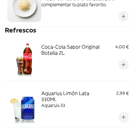
complementar tu plato favorito.
Refrescos
Coca-Cola Sabor Original
4,00 €
Botella 2L.
Aquarius Limón Lata
2,99 €
330Ml.
Aquaruis 33