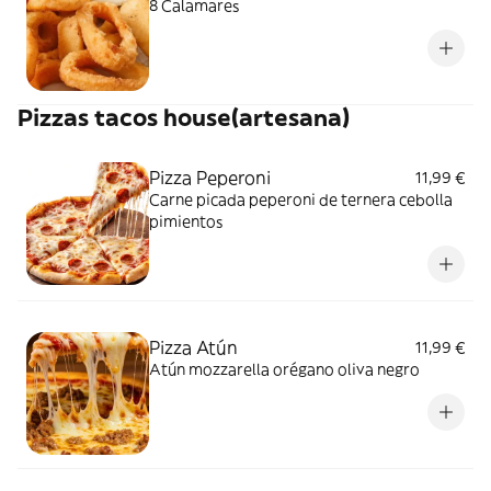
8 Calamares
Pizzas tacos house(artesana)
Pizza Peperoni
11,99 €
Carne picada peperoni de ternera cebolla
pimientos
Pizza Atún
11,99 €
Atún mozzarella orégano oliva negro