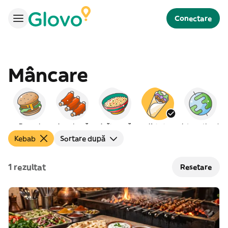
Conectare
Mâncare
Burgeri
Americană
Arăbească
Kebab
Internațional
Kebab
Sortare după
1 rezultat
Resetare