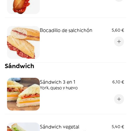
Bocadillo de salchichón
5,60 €
Sándwich
Sándwich 3 en 1
6,10 €
York, queso y huevo
Sándwich vegetal
5,40 €