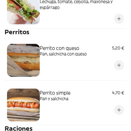
Lechuga, tomate, cebolla, mayonesa y
espárrago
Perritos
Perrito con queso
5,20 €
Pan, salchicha con queso
Perrito simple
4,70 €
Pan y salchicha
Raciones