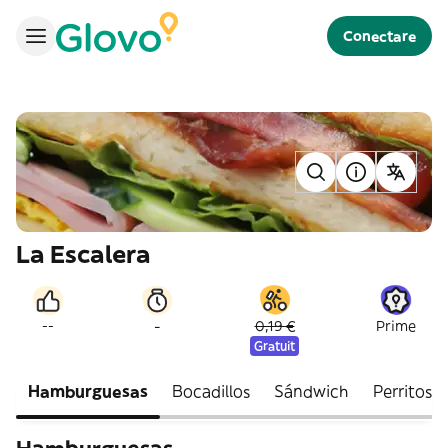
Conectare
La Escalera
-
--
0,19 €
Prime
Gratuit
Hamburguesas
Bocadillos
Sándwich
Perritos