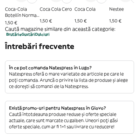
Coca-Cola
Coca Cola Cero
Coca Cola
Nestee
Botellín Normal
1,50 €
1,50 €
1,50 €
Y Cero
1,50 €
Caută magazine similare din această categorie:
Brutărie
Gustări
Dulciuri
Întrebări frecvente
În ce pot comanda Natespress în Lugo?
Natespress oferă o mare varietate de articole pe care le
poți comanda. Aruncă o privire la lista de produse și alege
ce dorești să comanzi de la Natespress.
Există promo-uri pentru Natespress în Glovo?
Caută întotdeauna produse reduse și oferte speciale
actuale, care sunt marcate cu galben. Uneori poți găsi
oferte speciale, cum ar fi 1+1 sau livrare cu reducere!