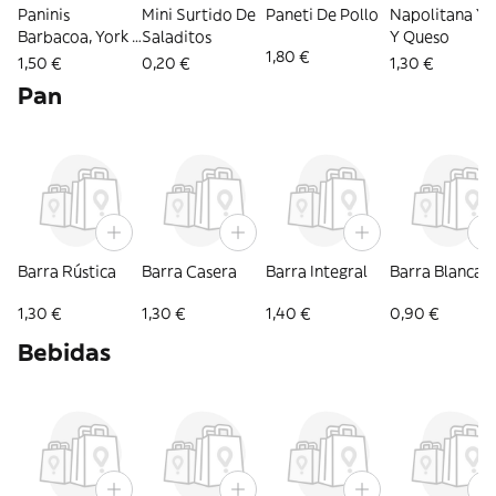
Paninis
Mini Surtido De
Paneti De Pollo
Napolitana Yo
Barbacoa, York y
Saladitos
Y Queso
1,80 €
Queso, Kebab Y
1,50 €
0,20 €
1,30 €
Atún
Pan
Barra Rústica
Barra Casera
Barra Integral
Barra Blanca
1,30 €
1,30 €
1,40 €
0,90 €
Bebidas