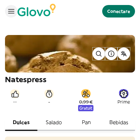
Conectare
Natespress
-
--
0,99 €
Prime
Gratuit
Dulces
Salado
Pan
Bebidas