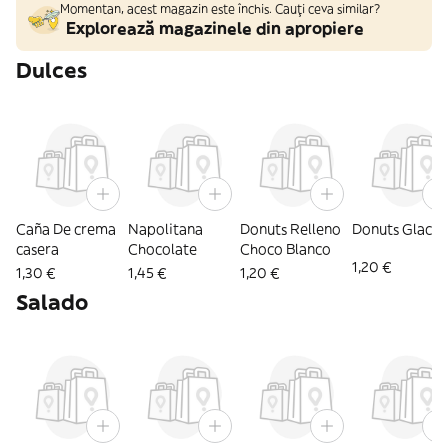
Momentan, acest magazin este închis. Cauți ceva similar?
Explorează magazinele din apropiere
Dulces
Caña De crema
Napolitana
Donuts Relleno
Donuts Glace
casera
Chocolate
Choco Blanco
1,20 €
1,30 €
1,45 €
1,20 €
Salado