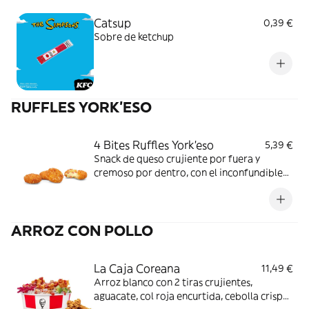
Catsup
0,39 €
Sobre de ketchup
RUFFLES YORK'ESO
4 Bites Ruffles York'eso
5,39 €
Snack de queso crujiente por fuera y
cremoso por dentro, con el inconfundible
sabor de Ruffles York´eso.
ARROZ CON POLLO
La Caja Coreana
11,49 €
Arroz blanco con 2 tiras crujientes,
aguacate, col roja encurtida, cebolla crispy