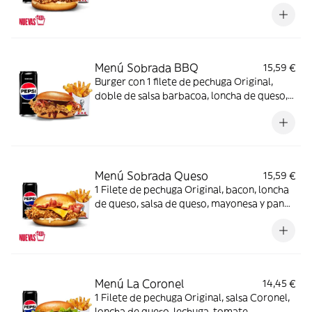
mayonesa y pan brioche + Complemento +
Bebida
Menú Sobrada BBQ
15,59 €
Burger con 1 filete de pechuga Original,
doble de salsa barbacoa, loncha de queso,
bacon y pan brioche + Complemento +
Bebida
Menú Sobrada Queso
15,59 €
1 Filete de pechuga Original, bacon, loncha
de queso, salsa de queso, mayonesa y pan
brioche + Complemento + Bebida
Menú La Coronel
14,45 €
1 Filete de pechuga Original, salsa Coronel,
loncha de queso, lechuga, tomate,