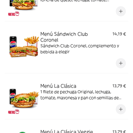
mayonesa y pan brioche + Complemento +
Bebida
Menú Sándwich Club
14,19 €
Coronel
Sándwich Club Coronel, complemento y
bebida a elegir
Menú La Clásica
13,79 €
1 filete de pechuga Original, lechuga,
tomate, mayonesa y pan con semillas de
sésamo + Complemento + Bebida
Menú La Clásica Veggie
13,79 €