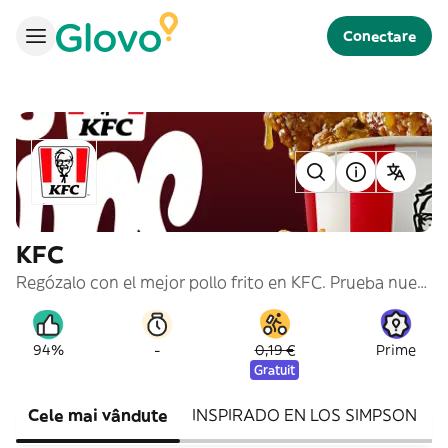
Conectare
KFC
Regózalo con el mejor pollo frito en KFC. Prueba nuestros cubos de #PolloPollo, burgers y menús para compartir.
-
94%
0,19 €
Prime
Gratuit
Cele mai vândute
INSPIRADO EN LOS SIMPSON