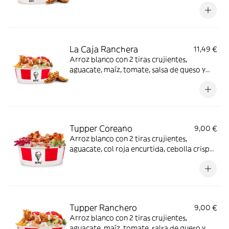
y salsa BBQ coreana + Complemento a
elegir
La Caja Ranchera
11,49 €
Arroz blanco con 2 tiras crujientes,
aguacate, maíz, tomate, salsa de queso y
salsa ranchera + Complemento a elegir.
Tupper Coreano
9,00 €
Arroz blanco con 2 tiras crujientes,
aguacate, col roja encurtida, cebolla crispy
y salsa BBQ coreana.
Tupper Ranchero
9,00 €
Arroz blanco con 2 tiras crujientes,
aguacate, maíz, tomate, salsa de queso y