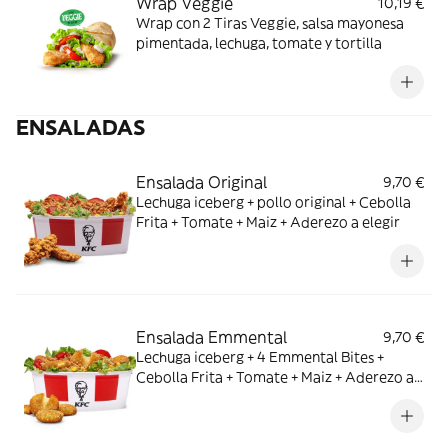
Wrap Veggie
10,19 €
Wrap con 2 Tiras Veggie, salsa mayonesa
pimentada, lechuga, tomate y tortilla
ENSALADAS
Ensalada Original
9,70 €
Lechuga iceberg + pollo original + Cebolla
Frita + Tomate + Maiz + Aderezo a elegir
Ensalada Emmental
9,70 €
Lechuga iceberg + 4 Emmental Bites +
Cebolla Frita + Tomate + Maiz + Aderezo a
elegir