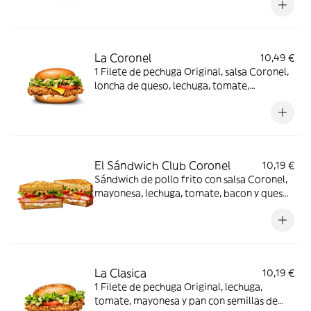
La Coronel
10,49 €
1 Filete de pechuga Original, salsa Coronel,
loncha de queso, lechuga, tomate,
mayonesa y pan brioche
El Sándwich Club Coronel
10,19 €
Sándwich de pollo frito con salsa Coronel,
mayonesa, lechuga, tomate, bacon y queso,
en pan de sándwich brioche.
La Clasica
10,19 €
1 Filete de pechuga Original, lechuga,
tomate, mayonesa y pan con semillas de