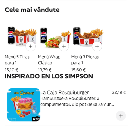
Cele mai vândute
Menú 5 Tiras
Menú Wrap
Menú 3 Piezas
para 1
Clásico
para 1
15,10 €
13,79 €
15,60 €
INSPIRADO EN LOS SIMPSON
La Caja Rosquiburger
22,19 €
Hamburguesa Rosquiburger, 2
complementos, dip pot de salsa y un
coleccionable exclusivo de los Simpsons x
KFC