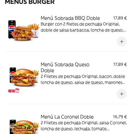
MENÚS BURGER
Menú Sobrada BBQ Doble
17,89 €
Burger con 2 filetes de pechuga Original,
doble de salsa barbacoa, loncha de queso,
bacon y pan brioche + Complemento +
Bebida
Menú Sobrada Queso
17,89 €
Doble
2 Filetes de pechuga Original, bacon, doble
loncha de queso, salsa de queso, mayonesa
y pan brioche + Complemento + Bebida
Menú La Coronel Doble
16,79 €
2 Filetes de pechuga Original, salsa Coronel,
loncha de queso, lechuga, tomate,