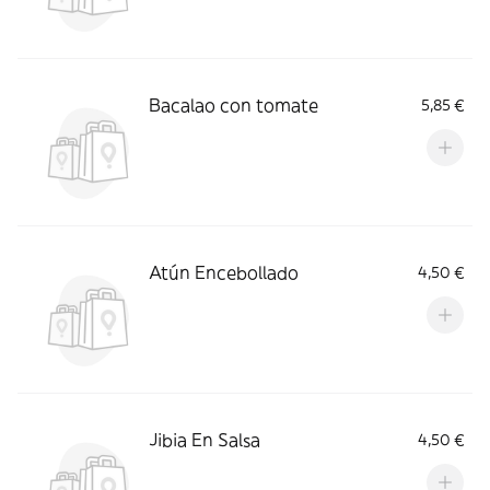
Bacalao con tomate
5,85 €
Atún Encebollado
4,50 €
Jibia En Salsa
4,50 €