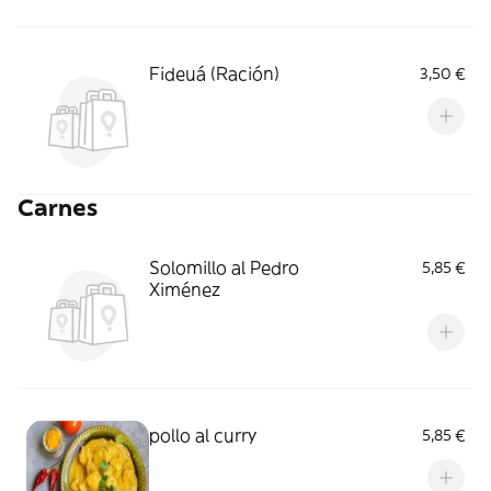
Fideuá (Ración)
3,50 €
Carnes
Solomillo al Pedro
5,85 €
Ximénez
pollo al curry
5,85 €