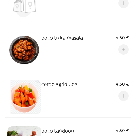
pollo tikka masala
4,50 €
cerdo agridulce
4,50 €
pollo tandoori
4,50 €