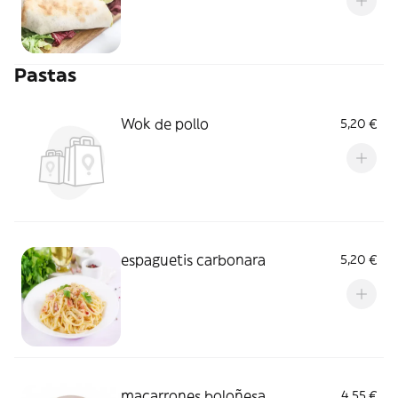
Pastas
Wok de pollo
5,20 €
espaguetis carbonara
5,20 €
macarrones boloñesa
4,55 €