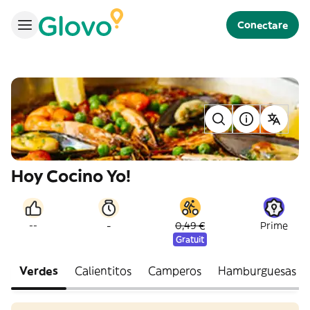
Conectare
Hoy Cocino Yo!
-
--
0,49 €
Prime
Gratuit
Verdes
Calientitos
Camperos
Hamburguesas