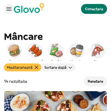
Conectare
Mâncare
Burgeri
Americană
Gustări
Mic dejun
Pizza
Mediteraneană
Sortare după
14 rezultate
Resetare