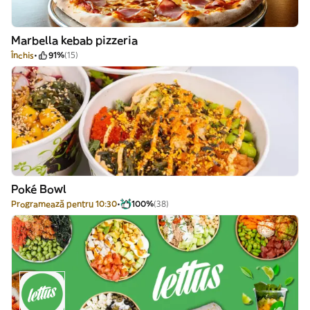
Marbella kebab pizzeria
Închis
91%
(15)
Poké Bowl
Programează pentru 10:30
100%
(38)