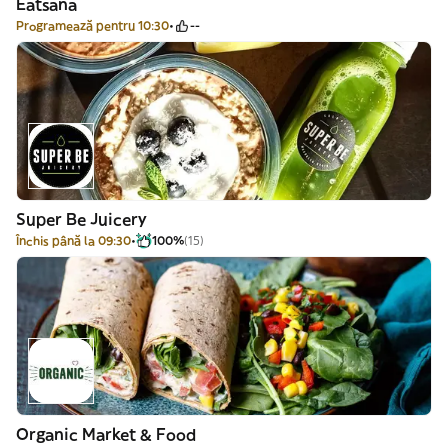
Eatsana
Programează pentru 10:30
--
Super Be Juicery
Închis până la 09:30
100%
(15)
Organic Market & Food