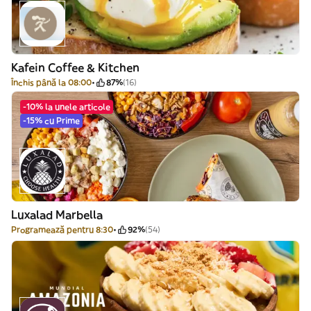
Kafein Coffee & Kitchen
Închis până la 08:00
87%
(16)
-10% la unele articole
-15% cu Prime
Luxalad Marbella
Programează pentru 8:30
92%
(54)