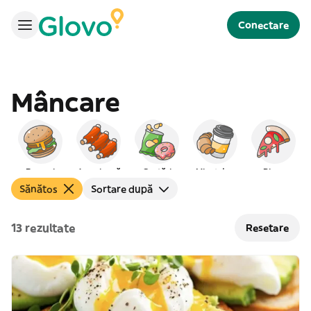
Conectare
Mâncare
Burgeri
Americană
Gustări
Mic dejun
Pizza
Sănătos
Sortare după
13 rezultate
Resetare