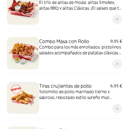
El trío de alitas de moda: alitas Smokey,
alitas BBQ y alitas Clásicas. ¡El salseo que tu
cuerpo necesita!
Combo Masa con Rollo
9,95 €
Combo para los más enrollados: pizzolinos
salados acompañados de patatas clásicas.
Incluye 2 salsas de 35g para mojar.
Tiras crujientes de pollo
6,95 €
Solomillo de pollo marinado tierno y
sabroso, rebozado estilo sureño muy
crujiente y un toque picante de pimienta.
Sí, el paraíso existe.