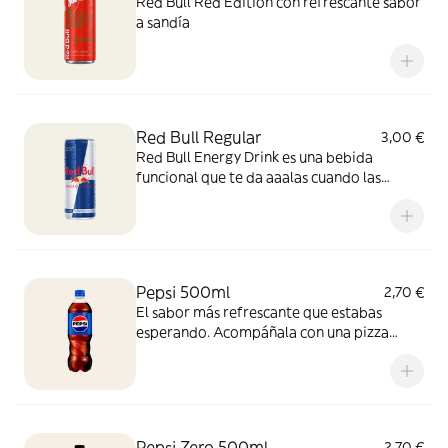
Red Bull Red Edition con refrescante sabor
a sandía
Red Bull Regular
3,00 €
Red Bull Energy Drink es una bebida
funcional que te da aaalas cuando las
necesitas.
Pepsi 500ml
2,70 €
El sabor más refrescante que estabas
esperando. Acompáñala con una pizza
recién salida del horno y vive la experiencia
con esta combinación perfecta, ¡para
disfrutar cualquier momento!
Pepsi Zero 500ml
2,70 €