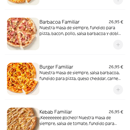
confitado y orégano. El festival de queso
que siempre soñaste.
Barbacoa Familiar
26,95 €
Nuestra masa de siempre, fundido para
pizza, bacon, pollo, salsa barbacoa y doble
de carne de vacuno. Clásica y legendaria.
Como solo Telepizza sabe hacerla.
Burger Familiar
26,95 €
Nuestra masa de siempre, salsa barbacoa,
fundido para pizza, queso cheddar, carne
de vacuno, bacon, salsa para Burger Heinz.
Kebab Familiar
26,95 €
¡Keeeeeeee gocheo! Nuestra masa de
siempre, salsa de tomate, fundido para
pizza, pollo marinado, cebolla, especias