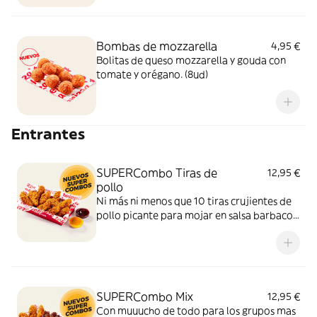
Bombas de mozzarella
4,95 €
Bolitas de queso mozzarella y gouda con
tomate y orégano. (8ud)
Entrantes
SUPERCombo Tiras de
12,95 €
pollo
Ni más ni menos que 10 tiras crujientes de
pollo picante para mojar en salsa barbacoa
y miel y mostaza. Un SUPERCombo lleno
de solomillos de pollo, tiernos y sabrosos,
para compartir con tus amigos y que nadie
se quede con hambre.
SUPERCombo Mix
12,95 €
Con muuucho de todo para los grupos mas