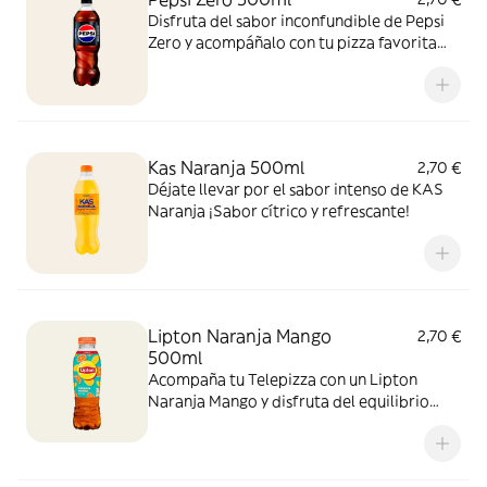
Disfruta del sabor inconfundible de Pepsi
Zero y acompáñalo con tu pizza favorita
recién horneada. ¡Zero azúcar y máximo
sabor!
Kas Naranja 500ml
2,70 €
Déjate llevar por el sabor intenso de KAS
Naranja ¡Sabor cítrico y refrescante!
Lipton Naranja Mango
2,70 €
500ml
Acompaña tu Telepizza con un Lipton
Naranja Mango y disfruta del equilibrio
perfecto entre el cítrico de la naranja y el
toque tropical del mango. ¡El sabor
refrescante del verano!