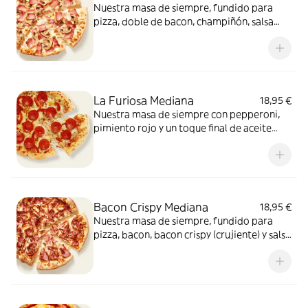
Nuestra masa de siempre, fundido para
pizza, doble de bacon, champiñón, salsa
carbonara y extra de fundido para pizza.
¡Un clásico irresistible!
La Furiosa Mediana
18,95 €
Nuestra masa de siempre con pepperoni,
pimiento rojo y un toque final de aceite
picante. Solo para valientes.
Bacon Crispy Mediana
18,95 €
Nuestra masa de siempre, fundido para
pizza, bacon, bacon crispy (crujiente) y salsa
barbacoa para el toque perfecto. ¡Ñam!