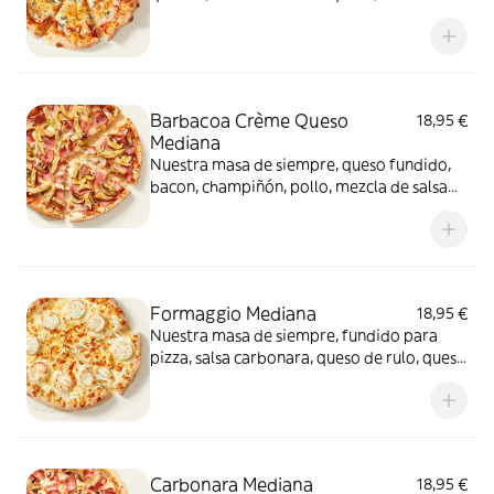
felicidad.
Barbacoa Crème Queso
18,95 €
Mediana
Nuestra masa de siempre, queso fundido,
bacon, champiñón, pollo, mezcla de salsa
barbacoa y carbonara y extra de fundido
para pizza. Una fusión perfecta que
conquista a todos.
Formaggio Mediana
18,95 €
Nuestra masa de siempre, fundido para
pizza, salsa carbonara, queso de rulo, queso
provolone y mezcla de 5 quesos gourmet:
cheddar, gouda, emmental , mozzarella y
havarty. Para quienes saben que nunca hay
demasiado queso.
Carbonara Mediana
18,95 €