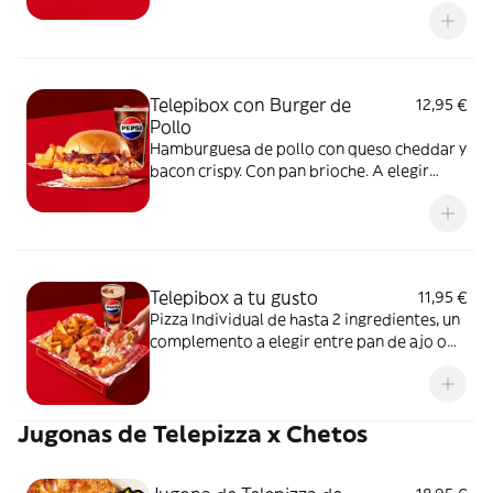
bacon crispy. Con pan brioche. A elegir
entre salsa barbacoa o salsa burger.
Acompañada de una ración de patatas gajo
y una bebida de 50 cl
Telepibox con Burger de
12,95 €
Pollo
Hamburguesa de pollo con queso cheddar y
bacon crispy. Con pan brioche. A elegir
entre salsa barbacoa o salsa burger.
Acompañada de una ración de patatas gajo
y una bebida de 50 cl
Telepibox a tu gusto
11,95 €
Pizza Individual de hasta 2 ingredientes, un
complemento a elegir entre pan de ajo o
patatas gajo y una bebida de 50 cl
Jugonas de Telepizza x Chetos