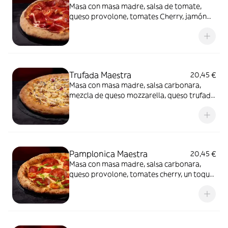
Masa con masa madre, salsa de tomate,
queso provolone, tomates Cherry, jamón
de cebo 50% raza ibérica y AOVE.
Trufada Maestra
20,45 €
Masa con masa madre, salsa carbonara,
mezcla de queso mozzarella, queso trufado
y queso provolone, champiñones,
mayonesa trufada y flores secas.
Pamplonica Maestra
20,45 €
Masa con masa madre, salsa carbonara,
queso provolone, tomates cherry, un toque
de pesto y chorizo de Pamplona.