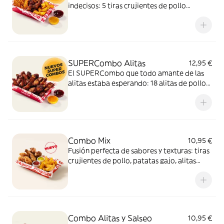
indecisos: 5 tiras crujientes de pollo
picante, 6 alitas de pollo y patatas gajo
acompañadas con salsa barbacoa y miel y
mostaza. El SUPERCombo para compartir
y no quedarse con ganas de nada.
SUPERCombo Alitas
12,95 €
El SUPERCombo que todo amante de las
alitas estaba esperando: 18 alitas de pollo
acompañadas con salsa barbacoa y miel y
mostaza. Para compartir ¡y repetir!
Combo Mix
10,95 €
Fusión perfecta de sabores y texturas: tiras
crujientes de pollo, patatas gajo, alitas
crujientes y dos salsas de 35g para mojar,
una mezcla 100% adictiva.
Combo Alitas y Salseo
10,95 €