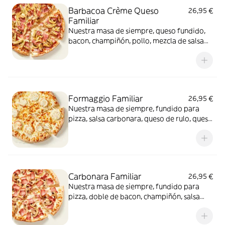
Barbacoa Crème Queso
26,95 €
Familiar
Nuestra masa de siempre, queso fundido,
bacon, champiñón, pollo, mezcla de salsa
barbacoa y carbonara y extra de fundido
para pizza. Una fusión perfecta que
conquista a todos.
Formaggio Familiar
26,95 €
Nuestra masa de siempre, fundido para
pizza, salsa carbonara, queso de rulo, queso
provolone y mezcla de 5 quesos gourmet:
cheddar, gouda, emmental , mozzarella y
havarty. Para quienes saben que nunca hay
demasiado queso.
Carbonara Familiar
26,95 €
Nuestra masa de siempre, fundido para
pizza, doble de bacon, champiñón, salsa
carbonara y extra de fundido para pizza.
¡Un clásico irresistible!