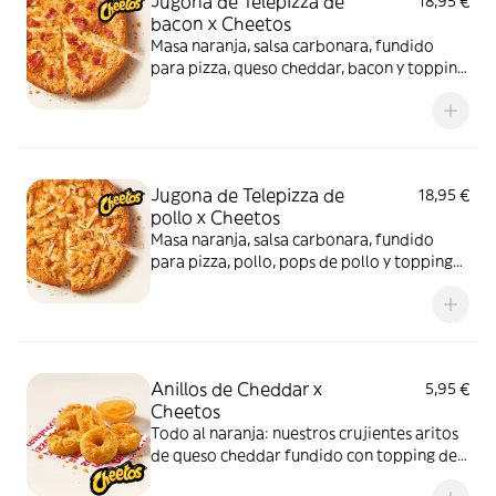
Jugona de Telepizza de
18,95 €
bacon x Cheetos
Masa naranja, salsa carbonara, fundido
para pizza, queso cheddar, bacon y topping
de Cheetos. Sí, has leído bien: Cheetos.
Jugona de Telepizza de
18,95 €
pollo x Cheetos
Masa naranja, salsa carbonara, fundido
para pizza, pollo, pops de pollo y topping
de Cheetos. Advertencia: ¡te dejará huella!
Anillos de Cheddar x
5,95 €
Cheetos
Todo al naranja: nuestros crujientes aritos
de queso cheddar fundido con topping de
Cheetos acompañados de nuestra salsa