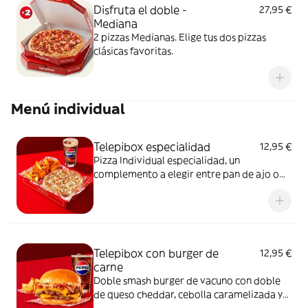
Disfruta el doble -
27,95 €
Mediana
2 pizzas Medianas. Elige tus dos pizzas
clásicas favoritas.
Menú individual
Telepibox especialidad
12,95 €
Pizza Individual especialidad, un
complemento a elegir entre pan de ajo o
patatas gajo y una bebida de 50 cl
Telepibox con burger de
12,95 €
carne
Doble smash burger de vacuno con doble
de queso cheddar, cebolla caramelizada y