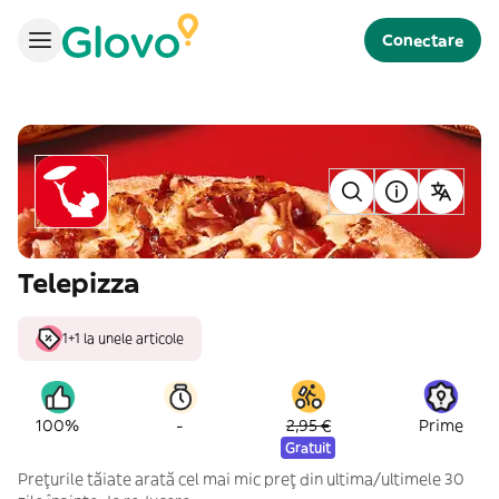
Conectare
Telepizza
1+1 la unele articole
-
100%
2,95 €
Prime
Gratuit
Prețurile tăiate arată cel mai mic preț din ultima/ultimele 30