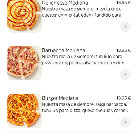
Delicheese Mediana
18,95 €
Nuestra masa de siempre, mezcla cinco
quesos: emmental, edam, fundido para
pizza, provolone, cheddar, tomate
confitado y orégano. El festival de queso
que siempre soñaste.
Barbacoa Mediana
18,95 €
Nuestra masa de siempre, fundido para
pizza, bacon, pollo, salsa barbacoa y doble
de carne de vacuno. Clásica y legendaria.
Como solo Telepizza sabe hacerla.
Burger Mediana
18,95 €
Nuestra masa de siempre, salsa barbacoa,
fundido para pizza, queso cheddar, carne
de vacuno, bacon, salsa para Burger Heinz.