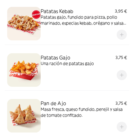
Patatas Kebab
3,95 €
Patatas gajo, fundido para pizza, pollo
marinado, especias kebab, orégano y salsa
kebab. ¡Keeeeeeee gocheo!
Patatas Gajo
3,75 €
Una ración de patatas gajo
Pan de Ajo
3,75 €
Masa fresca, queso fundido, perejil y salsa
de tomate confitado.