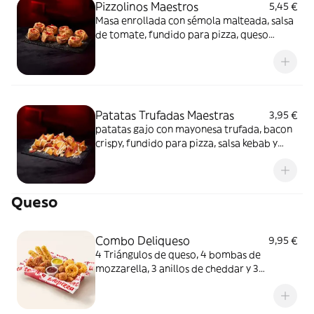
Pizzolinos Maestros
5,45 €
Masa enrollada con sémola malteada, salsa
de tomate, fundido para pizza, queso
fundido en polvo y chorizo de Pamplona.
Patatas Trufadas Maestras
3,95 €
patatas gajo con mayonesa trufada, bacon
crispy, fundido para pizza, salsa kebab y
queso fundido en polvo.
Queso
Combo Deliqueso
9,95 €
4 Triángulos de queso, 4 bombas de
mozzarella, 3 anillos de cheddar y 3
crujientes de queso ¿Por qué probar solo
uno cuando puedes probarlos todos
juntos?