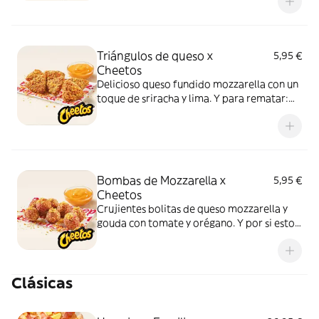
Quesabrosa.
Triángulos de queso x
5,95 €
Cheetos
Delicioso queso fundido mozzarella con un
toque de sriracha y lima. Y para rematar:
muuucho topping de Cheetos
acompañados de nuestra salsa Quesabrosa.
Bombas de Mozzarella x
5,95 €
Cheetos
Crujientes bolitas de queso mozzarella y
gouda con tomate y orégano. Y por si esto
no fuera suficientemente bueno: topping
de Cheetos acompañado de nuestra salsa
Quesabrosa.
Clásicas