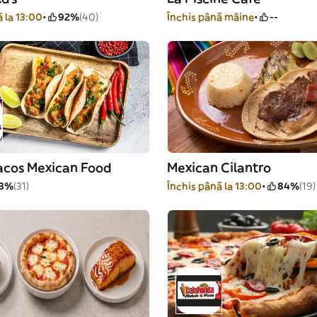
 la 13:00
92%
(40)
Închis până mâine
--
acos Mexican Food
Mexican Cilantro
3%
(31)
Închis până la 13:00
84%
(19)