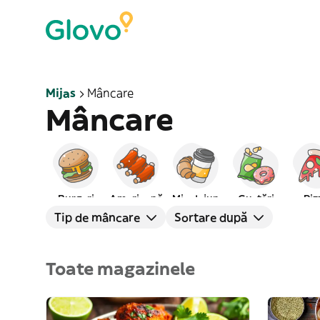
Mijas
Mâncare
Mâncare
Burgeri
Americană
Mic dejun
Gustări
Piz
Tip de mâncare
Sortare după
Toate magazinele