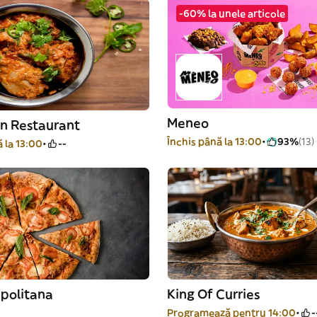
-60% la unele articole
Meneo
an Restaurant
Închis până la 13:00
93%
(13)
 la 13:00
--
apolitana
King Of Curries
-
Programează pentru 14:00
-