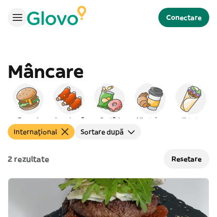
Conectare
Mâncare
Burgeri
Americană
Gustări
Mic dejun
Kebab
Internațional
Sortare după
2 rezultate
Resetare