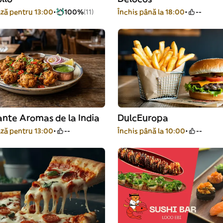
ză pentru 13:00
100%
(11)
Închis până la 18:00
--
nte Aromas de la India
DulcEuropa
ză pentru 13:00
--
Închis până la 10:00
--