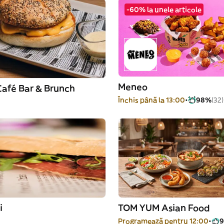
-60% la unele articole
Meneo
Café Bar & Brunch
Închis până la 13:00
98%
(32)
-
i
TOM YUM Asian Food
-
Programează pentru 12:00