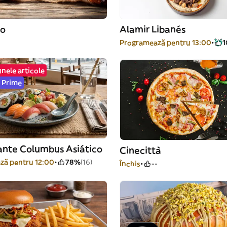
no
Alamir Libanés
-
Programează pentru 13:00
unele articole
 Prime
ante Columbus Asiático
Cinecittà
ză pentru 12:00
78%
(16)
Închis
--