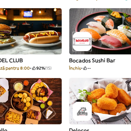
DEL CLUB
Bocados Sushi Bar
ză pentru 8:00
92%
(15)
Închis
--
llo
Delocos