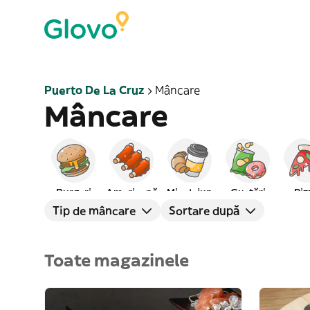
Puerto De La Cruz
Mâncare
Mâncare
Burgeri
Americană
Mic dejun
Gustări
Piz
Tip de mâncare
Sortare după
Toate magazinele