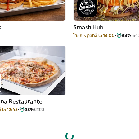
s
Smash Hub
-
Închis până la 13:00
98%
(64
nna Restaurante
 la 12:45
98%
(233)