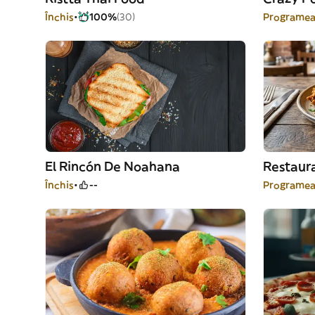
Închis
100%
(30)
Programea
El Rincón De Noahana
Restaura
Închis
--
Programea