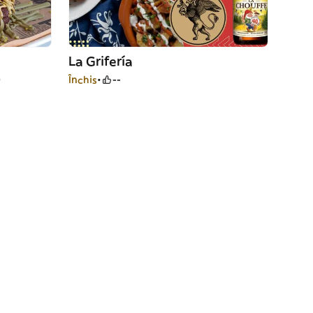
La Grifería
)
Închis
--