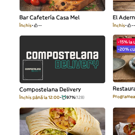
Bar Cafetería Casa Mel
El Ader
Închis
--
Închis
-
-15% la 
-20% cu
Restaur
Compostelana Delivery
Programea
Închis până la 12:00
97%
(128)