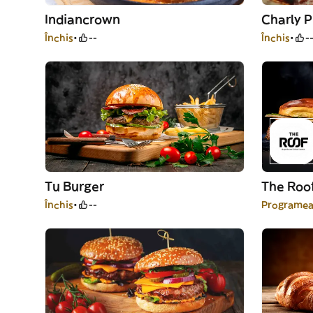
Indiancrown
Charly P
Închis
--
Închis
-
Tu Burger
The Roof
Închis
--
Programea