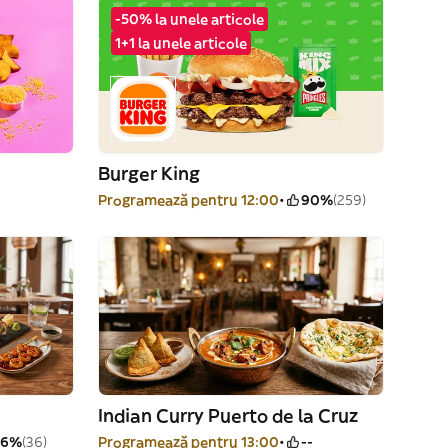
-50% la unele articole
1+1 la unele articole
Burger King
Programează pentru 12:00
90%
(259)
Indian Curry Puerto de la Cruz
96%
(36)
Programează pentru 13:00
--