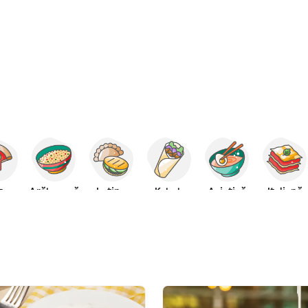
za
Arăbească
Latino
Kebab
Asiatică
Italiană