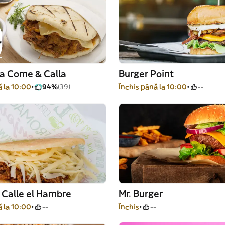
ía Come & Calla
Burger Point
ă la 10:00
94%
(39)
Închis până la 10:00
--
 Calle el Hambre
Mr. Burger
ă la 10:00
--
Închis
--