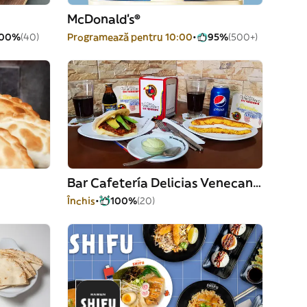
McDonald's®
100%
(40)
Programează pentru 10:00
95%
(500+)
Bar Cafetería Delicias Venecanarias
Închis
100%
(20)