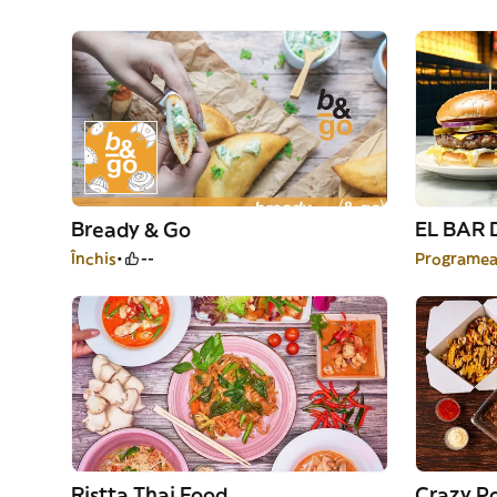
Bready & Go
EL BAR 
Închis
--
Programea
Ristta Thai Food
Crazy Po