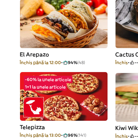
El Arepazo
Cactus 
Închis până la 12:00
94%
(48)
Închis
-
-60% la unele articole
1+1 la unele articole
Telepizza
Kiwi Wik
Închis până la 13:00
96%
(141)
Închis
-