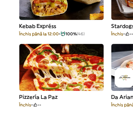
Kebab Expréss
Stardog
Închis până la 12:00
100%
(46)
Închis
-
Pizzería La Paz
Da Aria
Închis
--
Închis până