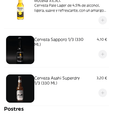
Botella 35,5cl.
Cerveza Pale Lager de 4,5% de alcohol,
ligera, suave y refrescante, con un amargor
sutil y un sabor dulce afrutado con toque a
cereal. Consumir entre 3-6 °C.
Cerveza Sapporo 1/3 (330
4,10 €
Ml.)
Cerveza Asahi Superdry
3,20 €
1/3 (330 Ml.)
Postres