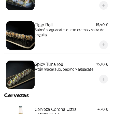
Tiger Roll
15,40 €
Salmón, aguacate, queso crema y salsa de
anguila
Spicy Tuna roll
15,10 €
Atún macerado, pepino y aguacate
Cervezas
Cerveza Corona Extra
4,70 €