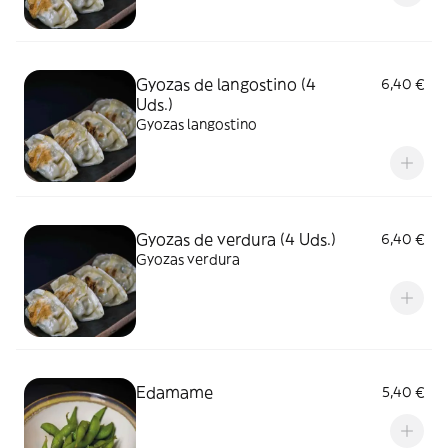
Gyozas de langostino (4
6,40 €
Uds.)
Gyozas langostino
Gyozas de verdura (4 Uds.)
6,40 €
Gyozas verdura
Edamame
5,40 €