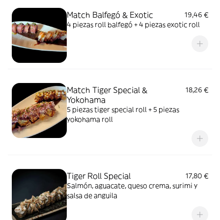
Match Balfegó & Exotic
19,46 €
4 piezas roll balfegó + 4 piezas exotic roll
Match Tiger Special &
18,26 €
Yokohama
5 piezas tiger special roll + 5 piezas
yokohama roll
Tiger Roll Special
17,80 €
Salmón, aguacate, queso crema, surimi y
salsa de anguila