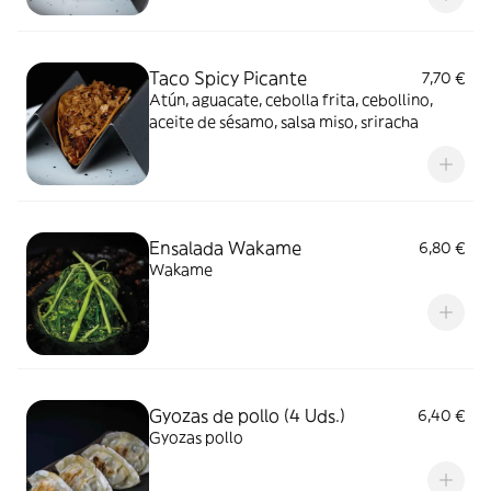
Taco Spicy Picante
7,70 €
Atún, aguacate, cebolla frita, cebollino,
aceite de sésamo, salsa miso, sriracha
Ensalada Wakame
6,80 €
Wakame
Gyozas de pollo (4 Uds.)
6,40 €
Gyozas pollo