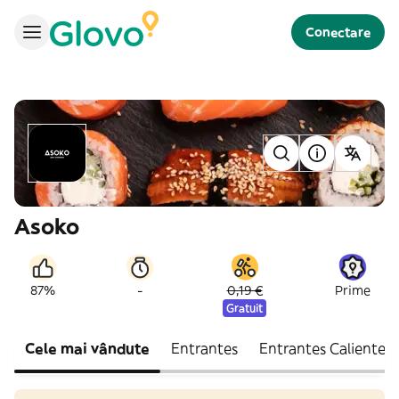
Conectare
Asoko
-
87%
0,19 €
Prime
Gratuit
Cele mai vândute
Entrantes
Entrantes Calientes