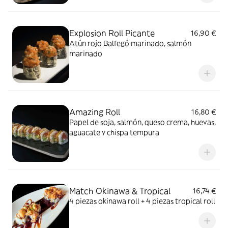
Explosion Roll Picante
16,90 €
Atún rojo Balfegó marinado, salmón
marinado
Amazing Roll
16,80 €
Papel de soja, salmón, queso crema, huevas,
aguacate y chispa tempura
Match Okinawa & Tropical
16,74 €
4 piezas okinawa roll + 4 piezas tropical roll