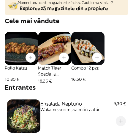
Momentan, acest magazin este închis. Cauți ceva similar?
Explorează magazinele din apropiere
Cele mai vândute
Pollo Katsu
Match Tiger
Combo 12 pzs
Special &
10,80 €
16,50 €
Yokohama
18,26 €
Entrantes
Ensalada Neptuno
9,30 €
Wakame, surimi, salmón y atún