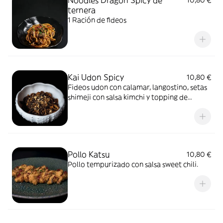
Noodles Dragon Spicy de
10,80 €
ternera
1 Ración de fideos
Kai Udon Spicy
10,80 €
Fideos udon con calamar, langostino, setas
shimeji con salsa kimchi y topping de
cacahuete
Pollo Katsu
10,80 €
Pollo tempurizado con salsa sweet chili.