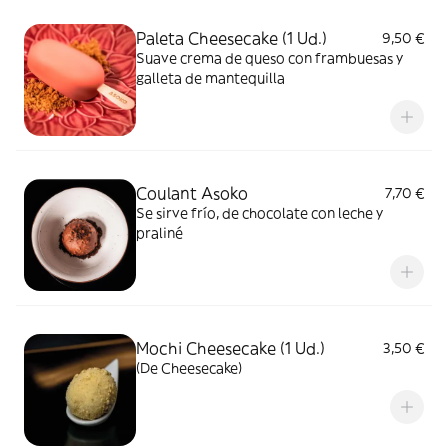
Paleta Cheesecake (1 Ud.)
9,50 €
Suave crema de queso con frambuesas y
galleta de mantequilla
Coulant Asoko
7,70 €
Se sirve frío, de chocolate con leche y
praliné
Mochi Cheesecake (1 Ud.)
3,50 €
(De Cheesecake)