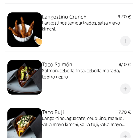
Langostino Crunch
9,20 €
Langostinos tempurizados, salsa mayo
kimchi.
Taco Salmón
8,10 €
Salmón, cebolla frita, cebolla morada,
tobiko negro
Taco Fuji
7,70 €
Langostino, aguacate, cebollino, mando,
salsa mayo kimchi, salsa fuji, salsa mayo
cítrica y sésamo negro tostado