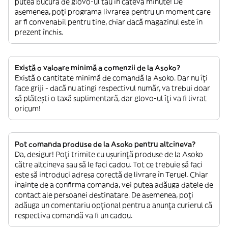
putea bucura de glovo-ul tău în câteva minute! De
asemenea, poți programa livrarea pentru un moment care
ar fi convenabil pentru tine, chiar dacă magazinul este în
prezent închis.
Există o valoare minimă a comenzii de la Asoko?
Există o cantitate minimă de comandă la Asoko. Dar nu îți
face griji - dacă nu atingi respectivul număr, va trebui doar
să plătești o taxă suplimentară, dar glovo-ul îți va fi livrat
oricum!
Pot comanda produse de la Asoko pentru altcineva?
Da, desigur! Poți trimite cu ușurință produse de la Asoko
către altcineva sau să le faci cadou. Tot ce trebuie să faci
este să introduci adresa corectă de livrare în Teruel. Chiar
înainte de a confirma comanda, vei putea adăuga datele de
contact ale persoanei destinatare. De asemenea, poți
adăuga un comentariu opțional pentru a anunța curierul că
respectiva comandă va fi un cadou.