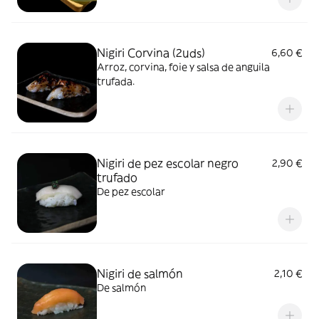
Nigiri Corvina (2uds)
6,60 €
Arroz, corvina, foie y salsa de anguila
trufada.
Nigiri de pez escolar negro
2,90 €
trufado
De pez escolar
Nigiri de salmón
2,10 €
De salmón