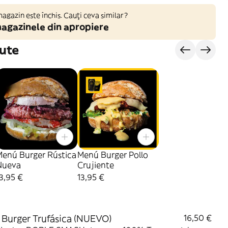
gazin este închis. Cauți ceva similar?
agazinele din apropiere
ute
Menú Burger Rústica
Menú Burger Pollo
Nueva
Crujiente
3,95 €
13,95 €
Burger Trufásica (NUEVO)
16,50 €