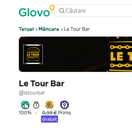
Teruel
Mâncare
Le Tour Bar
Le Tour Bar
@letourbar
100%
-
0,99 €
Prime
Gratuit