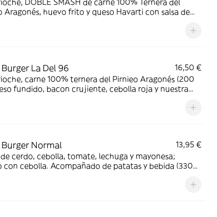
rioche, DOBLE SMASH de carne 100% Ternera del
o Aragonés, huevo frito y queso Havarti con salsa de
 Acompañado de patatas y bebida (330 ml.)
Burger La Del 96
16,50 €
ioche, carne 100% ternera del Pirnieo Aragonés (200
ueso fundido, bacon crujiente, cebolla roja y nuestra
secreta. Acompañado de patatas y bebida (330 ml.)
 Burger Normal
13,95 €
de cerdo, cebolla, tomate, lechuga y mayonesa;
o con cebolla. Acompañado de patatas y bebida (330