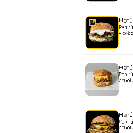
Menú 
Pan rú
y ceb
(330 m
Menú
Pan rú
cebol
ml.)
Menú 
Pan rú
cebol