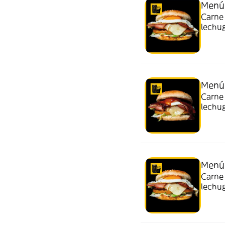
Menú
Carne 
lechu
ml.)
Menú
Carne 
lechu
bebida
Menú 
Carne 
lechu
bebida