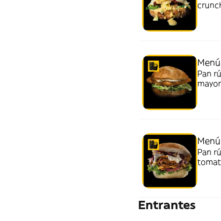
crunc
bebida
Menú 
Pan rú
mayon
Menú
Pan rú
tomate
patata
Entrantes