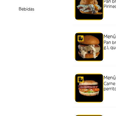
Pan b
Pirine
Bebidas
trufa.
Menú 
Pan br
g.), q
salsa 
Menú
Carne 
perrit
ml.)