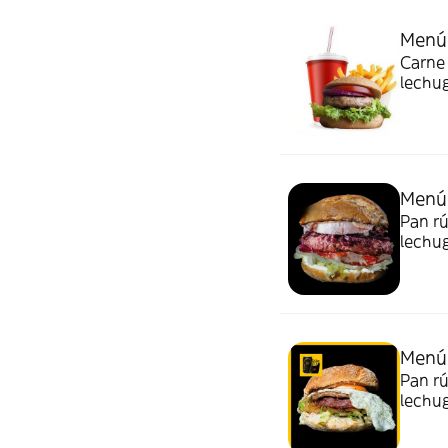
Menú 
Carne 
lechug
patata
Menú 
Pan rú
lechug
Acomp
Menú 
Pan rú
lechu
patata