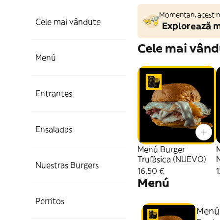
Momentan, acest ma
Cele mai vândute
Explorează m
Cele mai vând
Menú
Entrantes
Ensaladas
Menú Burger
Trufásica (NUEVO)
Nuestras Burgers
16,50 €
1
Menú
Perritos
Menú 