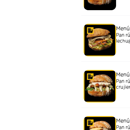
bebida
Menú
Pan rú
lechu
Menú 
Pan rú
crujie
patata
Menú 
Pan rú