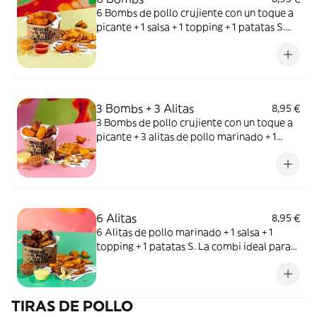
6 Bombs de pollo crujiente con un toque a
picante + 1 salsa + 1 topping + 1 patatas S.
Warning: toque picante que pica pero no
pica…o sí.
3 Bombs + 3 Alitas
8,95 €
3 Bombs de pollo crujiente con un toque a
picante + 3 alitas de pollo marinado + 1
salsa + 1 topping + 1 patatas S. La combi
perfecta para indecisos.
6 Alitas
8,95 €
6 Alitas de pollo marinado + 1 salsa + 1
topping + 1 patatas S. La combi ideal para
montar el pollo (literal).
TIRAS DE POLLO