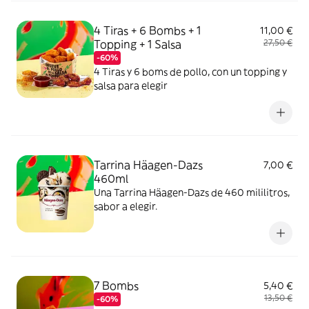
4 Tiras + 6 Bombs + 1
11,00 €
Topping + 1 Salsa
27,50 €
-60%
4 Tiras y 6 boms de pollo, con un topping y
salsa para elegir
Tarrina Häagen-Dazs
7,00 €
460ml
Una Tarrina Häagen-Dazs de 460 mililitros,
sabor a elegir.
7 Bombs
5,40 €
13,50 €
-60%