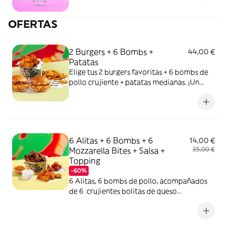
OFERTAS
2 Burgers + 6 Bombs +
44,00 €
Patatas
Elige tus 2 burgers favoritas + 6 bombs de
pollo crujiente + patatas medianas. ¡Un
combo ganador asegurado!
6 Alitas + 6 Bombs + 6
14,00 €
Mozzarella Bites + Salsa +
35,00 €
Topping
-60%
6 Alitas, 6 bombs de pollo, acompañados
de 6 crujientes bolitas de queso
mozzarella y gouda con tomate y orégano,
una salsa y un topping