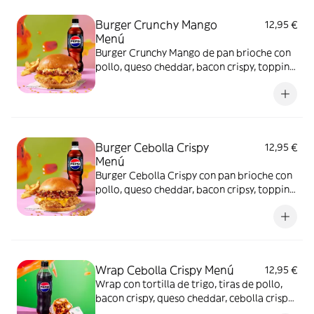
Burger Crunchy Mango
12,95 €
Menú
Burger Crunchy Mango de pan brioche con
pollo, queso cheddar, bacon crispy, topping
crunchy mango y salsa burger. Incluye
patatas gajo S y bebida de 500 ml
Burger Cebolla Crispy
12,95 €
Menú
Burger Cebolla Crispy con pan brioche con
pollo, queso cheddar, bacon cripsy, topping
de cebolla crispy y salsa barbacoa. Incluye
patatas gajo S y bebida de 500 ml.
Wrap Cebolla Crispy Menú
12,95 €
Wrap con tortilla de trigo, tiras de pollo,
bacon crispy, queso cheddar, cebolla crispy
y salsa barbacoa + Patatas gajo + Bebida 50