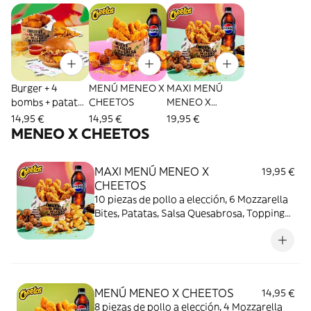
Burger + 4
MENÚ MENEO X
MAXI MENÚ
bombs + patatas
CHEETOS
MENEO X
S + topping +
CHEETOS
14,95 €
14,95 €
19,95 €
salsa
MENEO X CHEETOS
MAXI MENÚ MENEO X
19,95 €
CHEETOS
10 piezas de pollo a elección, 6 Mozzarella
Bites, Patatas, Salsa Quesabrosa, Topping
de Cheetos, Cookie y bebida. ¡Manos
naranjas, felicidad asegurada!
MENÚ MENEO X CHEETOS
14,95 €
8 piezas de pollo a elección, 4 Mozzarella