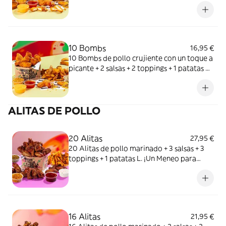
ponerle lo spicy a esa primera date.
10 Bombs
16,95 €
10 Bombs de pollo crujiente con un toque a
picante + 2 salsas + 2 toppings + 1 patatas M.
Más spicy que tu situationship.
ALITAS DE POLLO
20 Alitas
27,95 €
20 Alitas de pollo marinado + 3 salsas + 3
toppings + 1 patatas L. ¡Un Meneo para
todos!
16 Alitas
21,95 €