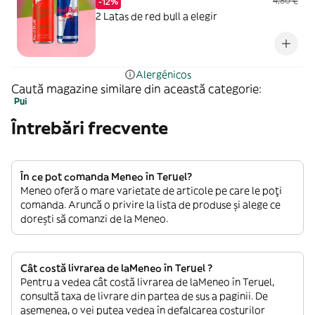
4,80 €
-12%
2 Latas de red bull a elegir
Alergénicos
Caută magazine similare din această categorie:
Pui
Întrebări frecvente
În ce pot comanda Meneo în Teruel?
Meneo oferă o mare varietate de articole pe care le poți
comanda. Aruncă o privire la lista de produse și alege ce
dorești să comanzi de la Meneo.
Cât costă livrarea de laMeneo în Teruel ?
Pentru a vedea cât costă livrarea de laMeneo în Teruel,
consultă taxa de livrare din partea de sus a paginii. De
asemenea, o vei putea vedea în defalcarea costurilor