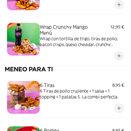
cl.
Wrap Crunchy Mango
12,95 €
Menú
Wrap con tortilla de trigo, tiras de pollo,
bacon crispy, queso cheddar, crunchy
mango y salsa burger + Patatas gajo +
Bebida 50 cl.
MENEO PARA TI
6 Tiras
8,95 €
6 Tiras de pollo crujiente + 1 salsa + 1
topping + 1 patatas S. La combi perfecta.
6 Bombs
8,95 €