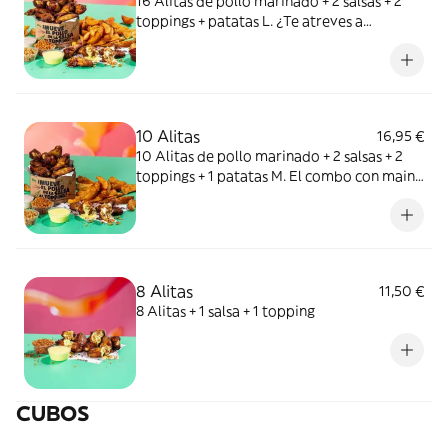
16 Alitas de pollo marinado + 2 salsas + 2
toppings + patatas L. ¿Te atreves a
compartir esta combi con tu crush?
10 Alitas
16,95 €
10 Alitas de pollo marinado + 2 salsas + 2
toppings + 1 patatas M. El combo con main
character energy.
8 Alitas
11,50 €
8 Alitas + 1 salsa + 1 topping
CUBOS