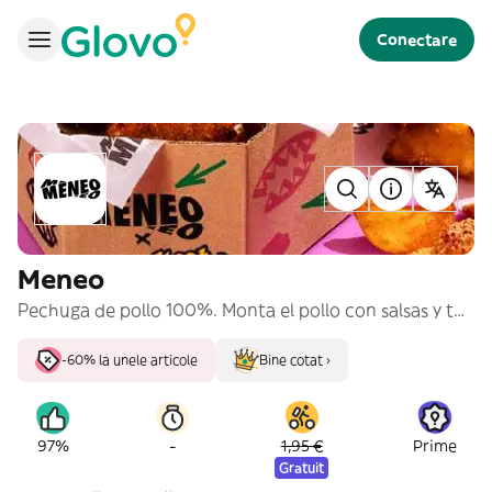
Conectare
Meneo
Pechuga de pollo 100%. Monta el pollo con salsas y toppings, ¡hay 120 maneras de hacerlo! Pide ya tu Meneo a domicilio. PEC.
-60% la unele articole
Bine cotat ›
-
97%
1,95 €
Prime
Gratuit