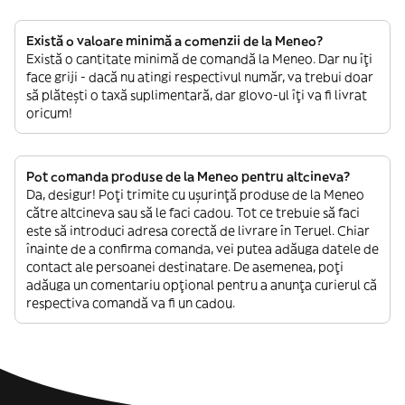
Există o valoare minimă a comenzii de la Meneo?
Există o cantitate minimă de comandă la Meneo. Dar nu îți
face griji - dacă nu atingi respectivul număr, va trebui doar
să plătești o taxă suplimentară, dar glovo-ul îți va fi livrat
oricum!
Pot comanda produse de la Meneo pentru altcineva?
Da, desigur! Poți trimite cu ușurință produse de la Meneo
către altcineva sau să le faci cadou. Tot ce trebuie să faci
este să introduci adresa corectă de livrare în Teruel. Chiar
înainte de a confirma comanda, vei putea adăuga datele de
contact ale persoanei destinatare. De asemenea, poți
adăuga un comentariu opțional pentru a anunța curierul că
respectiva comandă va fi un cadou.