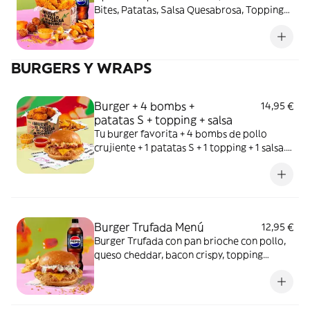
Bites, Patatas, Salsa Quesabrosa, Topping
de Cheetos, Cookie y bebida. ¡Manos
naranjas, felicidad asegurada!
BURGERS Y WRAPS
Burger + 4 bombs +
14,95 €
patatas S + topping + salsa
Tu burger favorita + 4 bombs de pollo
crujiente + 1 patatas S + 1 topping + 1 salsa.
El Meneo que te faltaba.
Burger Trufada Menú
12,95 €
Burger Trufada con pan brioche con pollo,
queso cheddar, bacon crispy, topping
cebolla crispy y mayonesa trufada. Incluye 1
bebida de 500ml + 1 patatas S.