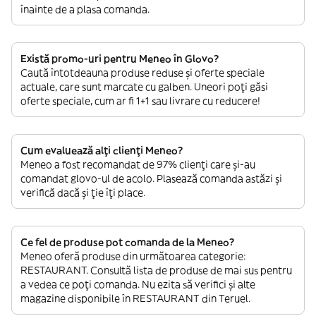
înainte de a plasa comanda.
Există promo-uri pentru Meneo în Glovo?
Caută întotdeauna produse reduse și oferte speciale
actuale, care sunt marcate cu galben. Uneori poți găsi
oferte speciale, cum ar fi 1+1 sau livrare cu reducere!
Cum evaluează alți clienți Meneo?
Meneo a fost recomandat de 97% clienți care și-au
comandat glovo-ul de acolo. Plasează comanda astăzi și
verifică dacă și ție îți place.
Ce fel de produse pot comanda de la Meneo?
Meneo oferă produse din următoarea categorie:
RESTAURANT. Consultă lista de produse de mai sus pentru
a vedea ce poți comanda. Nu ezita să verifici și alte
magazine disponibile în RESTAURANT din Teruel.