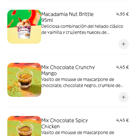
Macadamia Nut Brittle
4,95 €
95ml
Deliciosa combinación del helado clásico
de vainilla y crujientes nueces de
Macadamia caramelizadas.
Mix Chocolate Crunchy
4,45 €
Mango
Vasito de mousse de mascarpone de
chocolate, chocolate negro, crumble de
cacao y topping Crunchy Mango.
Mix Chocolate Spicy
4,45 €
Chicken
Vasito de mousse de mascarpone de