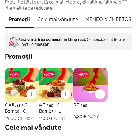
Prețurile tăiate arată cel mai mic preț din ultima/ultimele 30
zile înainte de reducere
Promoții
Cele mai vândute
MENEO X CHEETOS
Fără urmărirea comenzii în timp real.
Comenzile sunt livrate
direct de magazin.
Promoții
-60%
-60%
-60%
6 Alitas + 6
4 Tiras + 6
5 Tiras
Bombs + 6
Bombs + 1
4,80 €
12,00 €
Mozzarella Bites
Topping + 1 Salsa
14,00 €
11,00 €
35,00 €
27,50 €
+ Salsa +
Cele mai vândute
Topping