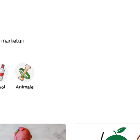
rmarketuri
ool
Animale