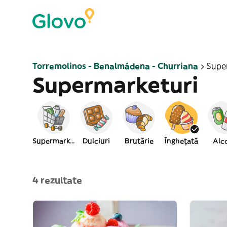
Torremolinos - Benalmádena - Churriana
Supe
Supermarketuri
Supermarket
Dulciuri
Brutărie
Înghețată
Alc
4 rezultate