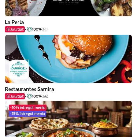
La Perla
Gratuit
100%
(14)
Restaurantes Samira
Gratuit
100%
(66)
-10% întregul meniu
-15% întregul meniu