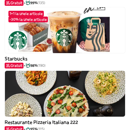
Gratuit
99%
(135)
1+1 la unele articole
-30% la unele articole
Starbucks
Gratuit
98%
(190)
Restaurante Pizzeria Italiana 222
Gratuit
95%
(115)