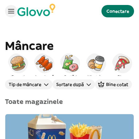
Conectare
Mâncare
Burgeri
Americană
Gustări
Mic dejun
Pizza
Tip de mâncare
Sortare după
Bine cotat
Toate magazinele