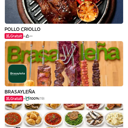
POLLO CRIOLLO
Gratuit
--
BRASAYLEÑA
Gratuit
100%
(19)