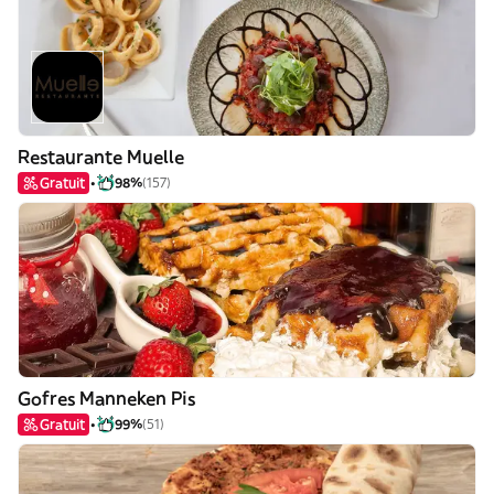
Restaurante Muelle
Gratuit
98%
(157)
Gofres Manneken Pis
Gratuit
99%
(51)