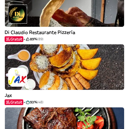
Di Claudio Restaurante Pizzería
Gratuit
89%
(89)
Jax
Gratuit
93%
(48)