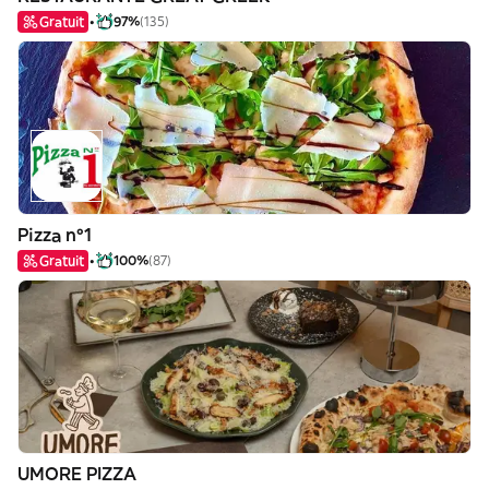
Gratuit
97%
(135)
Pizza nº1
Gratuit
100%
(87)
UMORE PIZZA