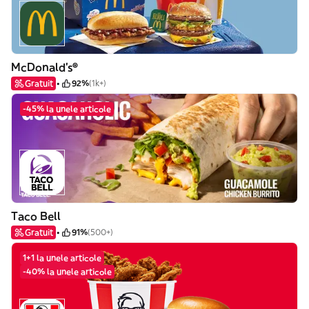
McDonald's®
Gratuit
92%
(1k+)
-45% la unele articole
Taco Bell
Gratuit
91%
(500+)
1+1 la unele articole
-40% la unele articole