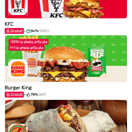
KFC
Gratuit
94%
(500+)
-50% la unele articole
1+1 la unele articole
Burger King
Gratuit
79%
(367)