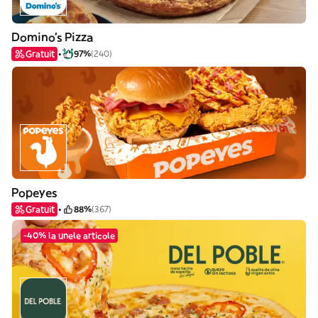
Domino's Pizza
Gratuit
97%
(240)
Popeyes
Gratuit
88%
(367)
-40% la unele articole