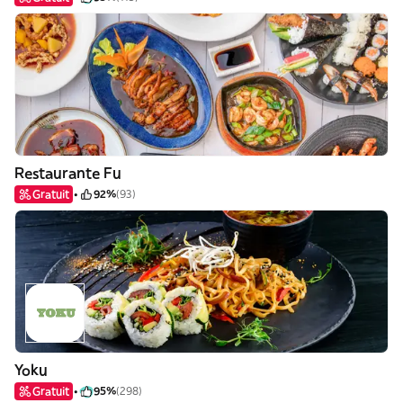
Restaurante Fu
Gratuit
92%
(93)
Yoku
Gratuit
95%
(298)