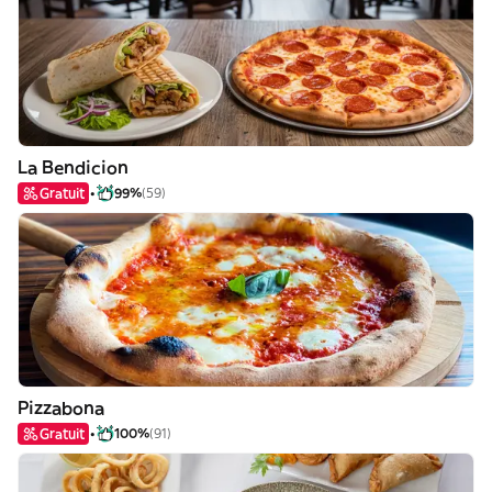
La Bendicion
Gratuit
99%
(59)
Pizzabona
Gratuit
100%
(91)