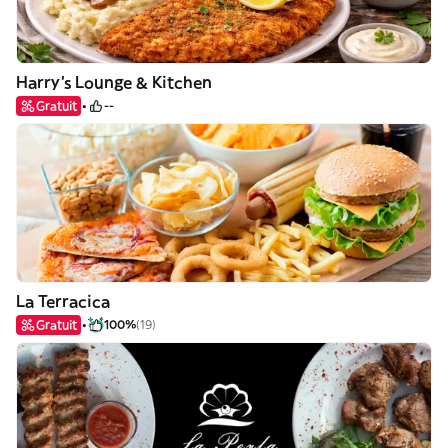
Harry's Lounge & Kitchen
Gratuit
--
La Terracica
Gratuit
100%
(19)