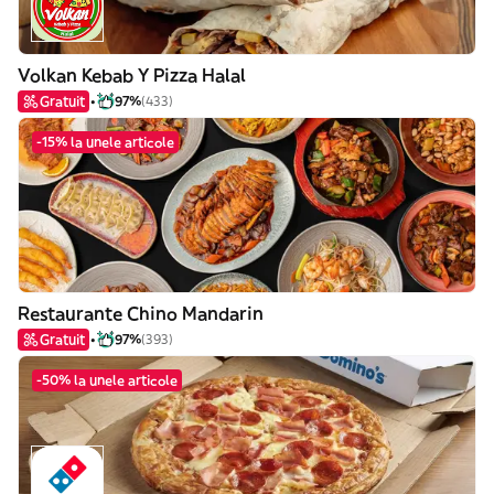
Volkan Kebab Y Pizza Halal
Gratuit
97%
(433)
-15% la unele articole
Restaurante Chino Mandarin
Gratuit
97%
(393)
-50% la unele articole