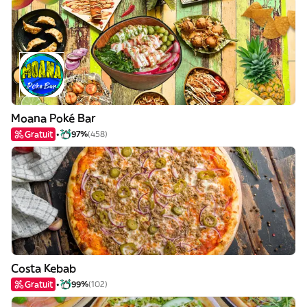
Moana Poké Bar
Gratuit
97%
(458)
Costa Kebab
Gratuit
99%
(102)