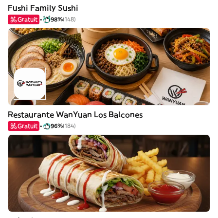
Fushi Family Sushi
Gratuit
98%
(148)
Restaurante WanYuan Los Balcones
Gratuit
96%
(184)