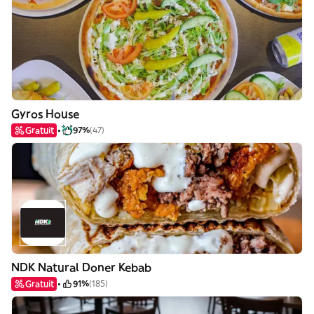
Gyros House
Gratuit
97%
(47)
NDK Natural Doner Kebab
Gratuit
91%
(185)