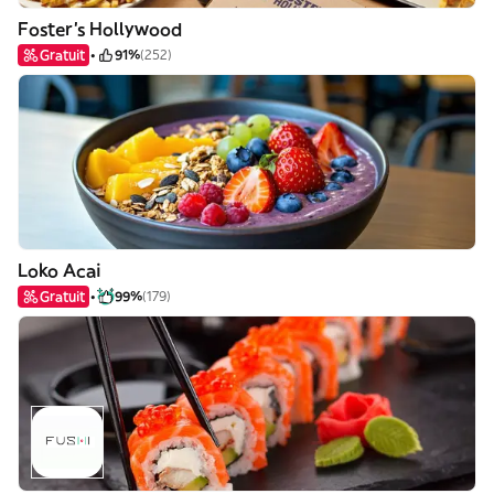
Foster's Hollywood
Gratuit
91%
(252)
Loko Acai
Gratuit
99%
(179)