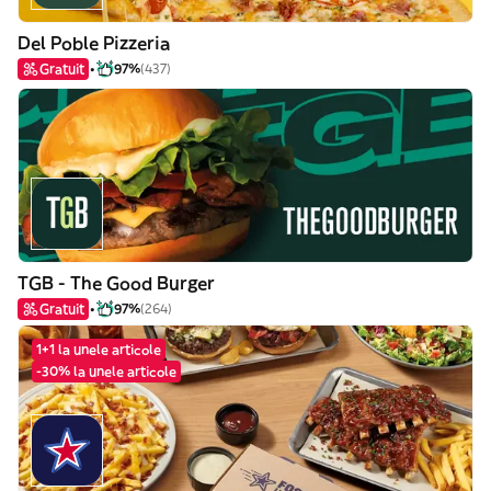
Del Poble Pizzeria
Gratuit
97%
(437)
TGB - The Good Burger
Gratuit
97%
(264)
1+1 la unele articole
-30% la unele articole