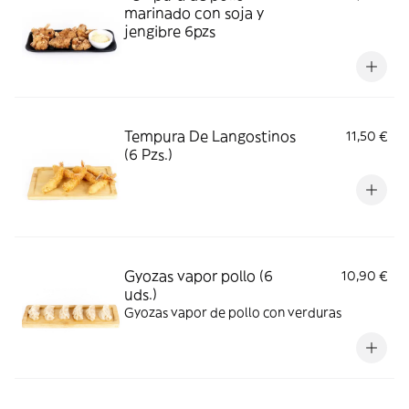
marinado con soja y
jengibre 6pzs
Tempura De Langostinos
11,50 €
(6 Pzs.)
Gyozas vapor pollo (6
10,90 €
uds.)
Gyozas vapor de pollo con verduras