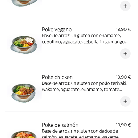
cebollino y salsa Valla Poke
Poke vegano
13,90 €
Base de arroz sin gluten con edamame,
cebollino, aguacate, cebolla frita, mango,
wakame, tofu y salsa de soja
Poke chicken
13,90 €
Base de arroz sin gluten con pollo teriyaki,
wakame, aguacate, edamame, tomate
cherry, mango, cebolla frita y salsa Valla
Poke
Poke de salmón
13,90 €
Base de arroz sin gluten con dados de
salmón, aguacate, edamame, wakame,