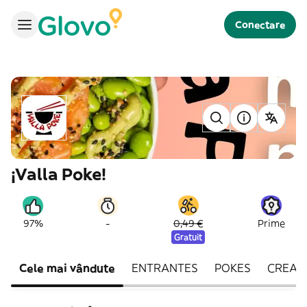
Conectare
¡Valla Poke!
-
97%
0,49 €
Prime
Gratuit
Cele mai vândute
ENTRANTES
POKES
CREA T