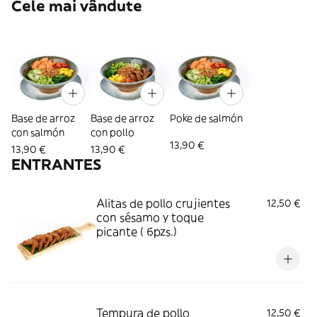
Cele mai vândute
Base de arroz
Base de arroz
Poke de salmón
con salmón
con pollo
13,90 €
13,90 €
13,90 €
ENTRANTES
Alitas de pollo crujientes
12,50 €
con sésamo y toque
picante ( 6pzs.)
Tempura de pollo
12,50 €