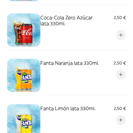
Coca-Cola Zero Azúcar
2,50 €
lata 330ml.
Fanta Naranja lata 330ml.
2,50 €
Fanta Limón lata 330ml.
2,50 €