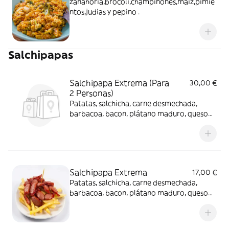
zanahoria,brocoli,champiñones,maiz,pimie
ntos,judias y pepino .
Salchipapas
Salchipapa Extrema (Para
30,00 €
2 Personas)
Patatas, salchicha, carne desmechada,
barbacoa, bacon, plátano maduro, queso
cheddar, aguacate, salsa de la casa
Salchipapa Extrema
17,00 €
Patatas, salchicha, carne desmechada,
barbacoa, bacon, plátano maduro, queso
cheddar, aguacate, salsa de la casa