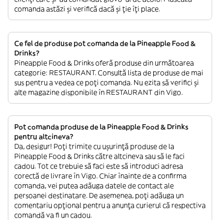
comanda astăzi și verifică dacă și ție îți place.
Ce fel de produse pot comanda de la Pineapple Food &
Drinks?
Pineapple Food & Drinks oferă produse din următoarea
categorie: RESTAURANT. Consultă lista de produse de mai
sus pentru a vedea ce poți comanda. Nu ezita să verifici și
alte magazine disponibile în RESTAURANT din Vigo.
Pot comanda produse de la Pineapple Food & Drinks
pentru altcineva?
Da, desigur! Poți trimite cu ușurință produse de la
Pineapple Food & Drinks către altcineva sau să le faci
cadou. Tot ce trebuie să faci este să introduci adresa
corectă de livrare în Vigo. Chiar înainte de a confirma
comanda, vei putea adăuga datele de contact ale
persoanei destinatare. De asemenea, poți adăuga un
comentariu opțional pentru a anunța curierul că respectiva
comandă va fi un cadou.