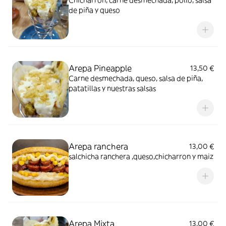
Chicharrón, carne desmechada, pollo, salsa
de piña y queso
Arepa Pineapple
13,50 €
Carne desmechada, queso, salsa de piña,
patatillas y nuestras salsas
Arepa ranchera
13,00 €
salchicha ranchera ,queso,chicharron y maiz
Arepa Mixta
13,00 €