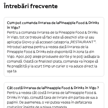
Întrebări frecvente
Cum pot comanda livrarea de laPineapple Food & Drinks
în Vigo?
Pentru a comanda livrarea de la Pineapple Food & Drinks
în Vigo, tot ce trebuie să faci este să deschizi site-ul sau
aplicația Glovo și să accesezi categoria „RESTAURANT””.
Introduci adresa pentru a vedea dacă livrarea de la
Pineapple Food & Drinks este disponibilă în zona ta din
Vigo. Apoi, poți alege produsele dorite și le poți adăuga la
comandă. Odată ce finalizezi plata, comanda va începe să
fie pregătită și la scurt timp un curier o va aduce direct la
ușa ta.
Cât costă livrarea de laPineapple Food & Drinks în Vigo ?
Pentru a vedea cât costă livrarea de laPineapple Food &
Drinks în Vigo, consultă taxa de livrare din partea de sus a
paginii. De asemenea, o vei putea vedea în defalcarea
costurilor înainte de a plasa comanda.