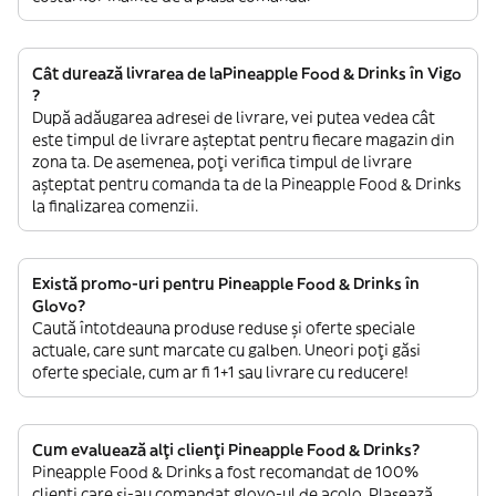
Cât durează livrarea de laPineapple Food & Drinks în Vigo
?
După adăugarea adresei de livrare, vei putea vedea cât
este timpul de livrare așteptat pentru fiecare magazin din
zona ta. De asemenea, poți verifica timpul de livrare
așteptat pentru comanda ta de la Pineapple Food & Drinks
la finalizarea comenzii.
Există promo-uri pentru Pineapple Food & Drinks în
Glovo?
Caută întotdeauna produse reduse și oferte speciale
actuale, care sunt marcate cu galben. Uneori poți găsi
oferte speciale, cum ar fi 1+1 sau livrare cu reducere!
Cum evaluează alți clienți Pineapple Food & Drinks?
Pineapple Food & Drinks a fost recomandat de 100%
clienți care și-au comandat glovo-ul de acolo. Plasează