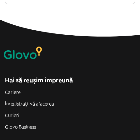
Hai să reușim împreună
Cariere
Înregistrați-vă afacerea
Curieri
Glovo Business