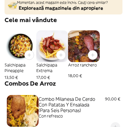
Momentan, acest magazin este închis. Cauți ceva similar?
Explorează magazinele din apropiere
Cele mai vândute
Salchipapa
Salchipapa
Arroz ranchero
Pineapple
Extrema
18,00 €
13,50 €
17,00 €
Combos De Arroz
Combo Milanesa De Cerdo
90,00 €
Con Patatas Y Ensalada
(Para Seis Personas)
Con refresco