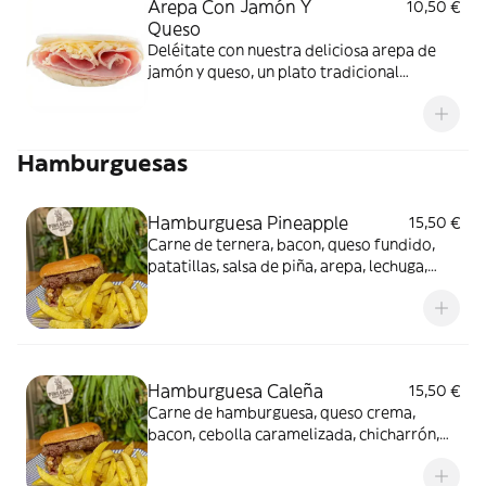
Arepa Con Jamón Y
10,50 €
Queso
Deléitate con nuestra deliciosa arepa de
jamón y queso, un plato tradicional
venezolano que combina sabores
auténticos y texturas irresistibles.
¡Disfrútala!
Hamburguesas
Hamburguesa Pineapple
15,50 €
Carne de ternera, bacon, queso fundido,
patatillas, salsa de piña, arepa, lechuga,
tomate y salsa de la casa
Hamburguesa Caleña
15,50 €
Carne de hamburguesa, queso crema,
bacon, cebolla caramelizada, chicharrón,
salsas y patatas