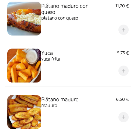
Plátano maduro con
11,70 €
queso
platano con queso
Yuca
9,75 €
yuca frita
Plátano maduro
6,50 €
maduro