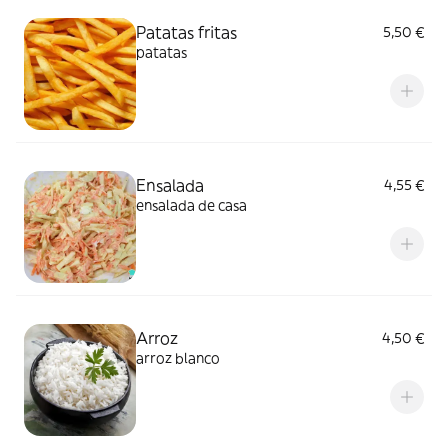
Patatas fritas
5,50 €
patatas
Ensalada
4,55 €
ensalada de casa
Arroz
4,50 €
arroz blanco