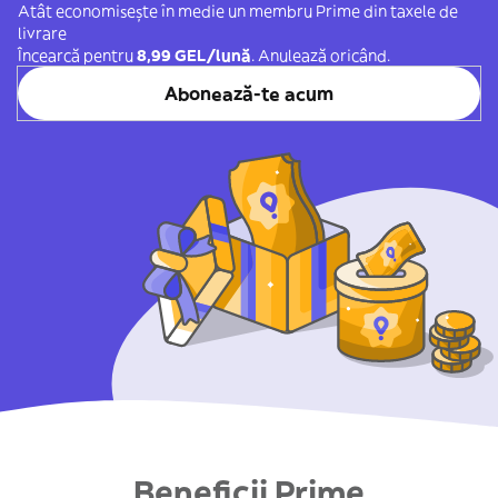
Atât economisește în medie un membru Prime din taxele de
livrare
Încearcă pentru
8,99 GEL/lună
. Anulează oricând.
Abonează-te acum
Beneficii Prime