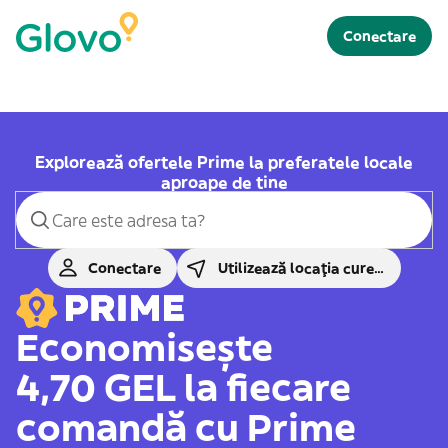
Conectare
Explorează ofertele Prime la preferatele locale
aproape de tine
Conectare
Utilizează locația curentă
Economisește
4,70 GEL la fiecare
comandă cu Prime