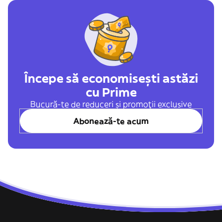
Începe să economisești astăzi
cu Prime
Bucură-te de reduceri și promoții exclusive
Abonează-te acum