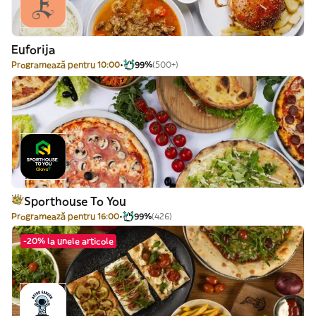
Euforija
Programează pentru 10:00
99%
(500+)
Sporthouse To You
Programează pentru 16:00
99%
(426)
-20% la unele articole