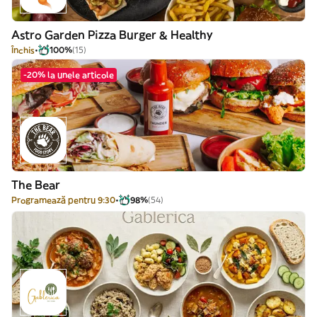
Astro Garden Pizza Burger & Healthy
Închis
100%
(15)
-20% la unele articole
The Bear
Programează pentru 9:30
98%
(54)