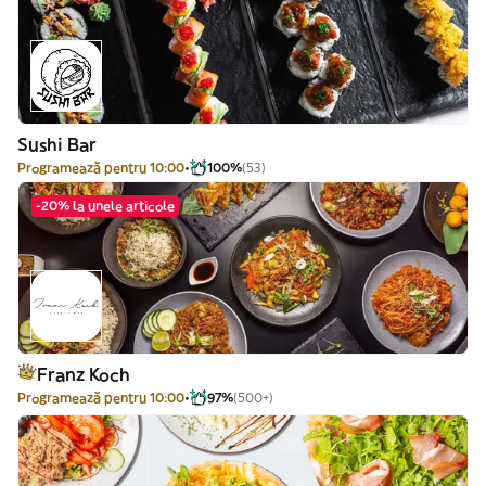
Sushi Bar
Programează pentru 10:00
100%
(53)
-20% la unele articole
Franz Koch
Programează pentru 10:00
97%
(500+)