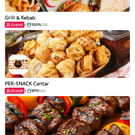
Grill & Kebab
Gratuit
100%
(28)
PEK-SNACK Centar
Gratuit
95%
(44)