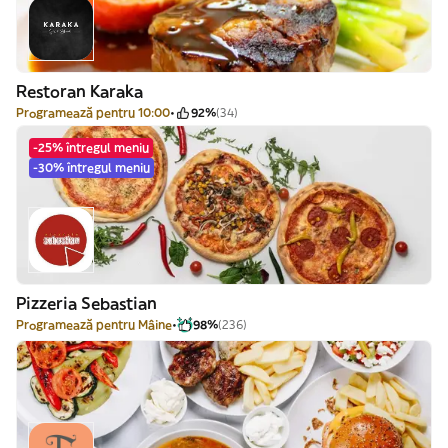
Restoran Karaka
Programează pentru 10:00
92%
(34)
-25% întregul meniu
-30% întregul meniu
Pizzeria Sebastian
Programează pentru Mâine
98%
(236)