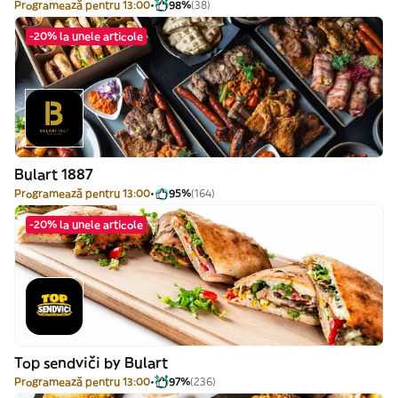
Programează pentru 13:00
98%
(38)
-20% la unele articole
Bulart 1887
Programează pentru 13:00
95%
(164)
-20% la unele articole
Top sendviči by Bulart
Programează pentru 13:00
97%
(236)