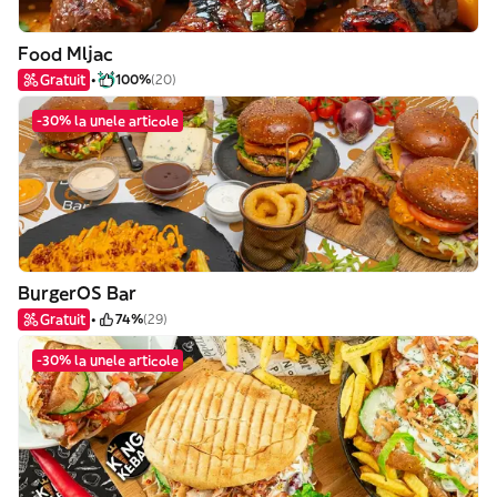
Food Mljac
Gratuit
100%
(20)
-30% la unele articole
BurgerOS Bar
Gratuit
74%
(29)
-30% la unele articole