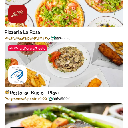
Pizzeria La Rosa
Programează pentru Mâine
99%
(356)
-10% la unele articole
Restoran Bijelo - Plavi
Programează pentru 9:00
98%
(500+)