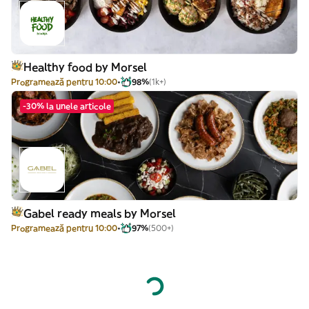
Healthy food by Morsel
Programează pentru 10:00
98%
(1k+)
-30% la unele articole
Gabel ready meals by Morsel
Programează pentru 10:00
97%
(500+)