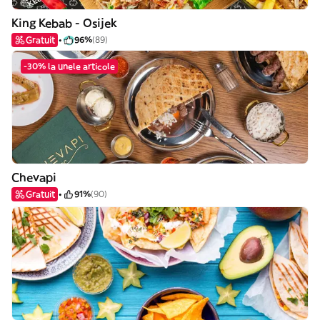
King Kebab - Osijek
Gratuit
96%
(89)
-30% la unele articole
Chevapi
Gratuit
91%
(90)