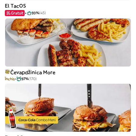
El TacOS
Gratuit
93%
(45)
Ćevapdžinica More
Închis
97%
(170)