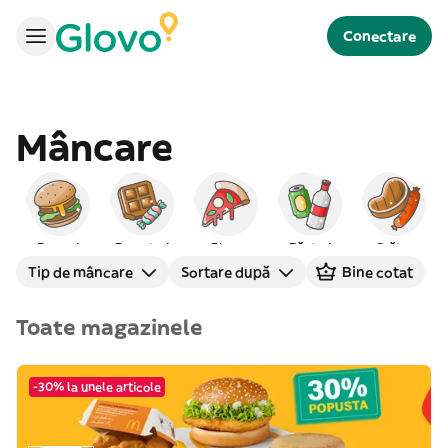
Conectare
Mâncare
Burgeri
Deserturi
Pizza
Băuturi
Grătar
Tip de mâncare
Sortare după
Bine cotat
Toate magazinele
-30% la unele articole