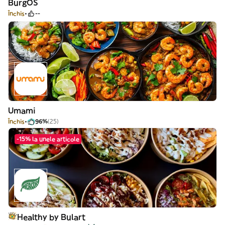
BurgOS
Închis
--
Umami
Închis
96%
(25)
-15% la unele articole
Healthy by Bulart