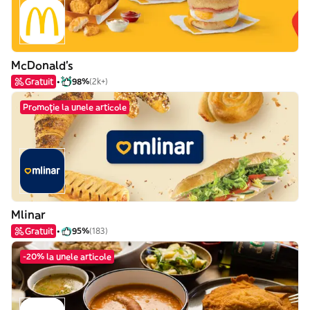
McDonald's
Gratuit
98%
(2k+)
Promoție la unele articole
Mlinar
Gratuit
95%
(183)
-20% la unele articole