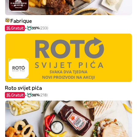
Fabrique
Gratuit
99%
(233)
Roto svijet pića
Gratuit
98%
(218)