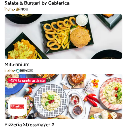
Salate & Burgeri by Gablerica
Închis
NOU
Millennium
Închis
96%
(29)
-15% la unele articole
Pizzeria Strossmayer 2