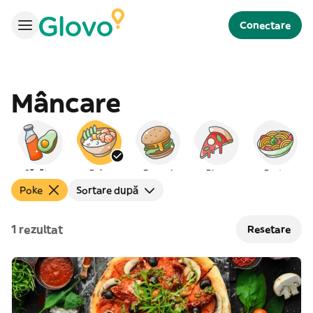
Conectare
Mâncare
Sănătos
Poke
Burgeri
Pizza
Paste
Poke
Sortare după
1 rezultat
Resetare