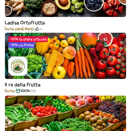
Ladisa Ortofrutta
Închis până Marți
--
-10% la unele articole
-15% cu Prime
Il re della frutta
Închis
100%
(10)