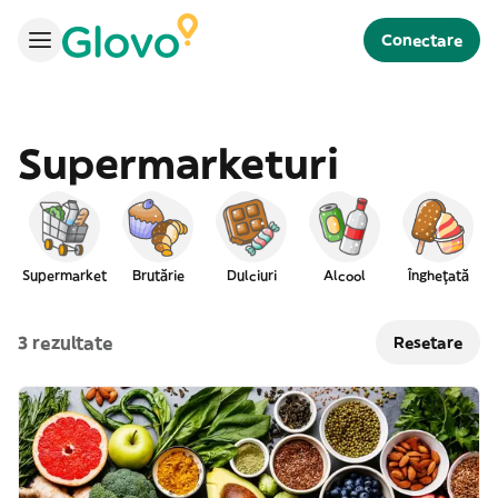
Conectare
Supermarketuri
Supermarket
Brutărie
Dulciuri
Alcool
Înghețată
I
3 rezultate
Resetare