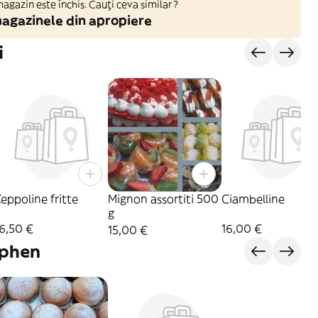
gazin este închis. Cauți ceva similar?
agazinele din apropiere
i
eppoline fritte
Mignon assortiti 500
Ciambelline
g
6,50 €
16,00 €
15,00 €
aphen