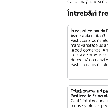
Caută magazine simila
Întrebări fr
În ce pot comanda P
Esmeralda în Bari?
Pasticceria Esmerald
mare varietate de ar
le poți comanda. Aru
la lista de produse și
dorești să comanzi d
Pasticceria Esmerald
Există promo-uri p
Pasticceria Esmeral
Caută întotdeauna 
reduse și oferte spec