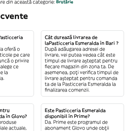
re din această categorie:
Brutărie
ecvente
asticceria
Cât durează livrarea de
laPasticceria Esmeralda în Bari ?
a oferă o
După adăugarea adresei de
ticole pe care
livrare, vei putea vedea cât este
ncă o privire
timpul de livrare așteptat pentru
 alege ce
fiecare magazin din zona ta. De
e la
asemenea, poți verifica timpul de
a.
livrare așteptat pentru comanda
ta de la Pasticceria Esmeralda la
finalizarea comenzii.
entru
Este Pasticceria Esmeralda
da în Glovo?
disponibil în Prime?
produse
Da. Prime este programul de
iale actuale,
abonament Glovo unde obții