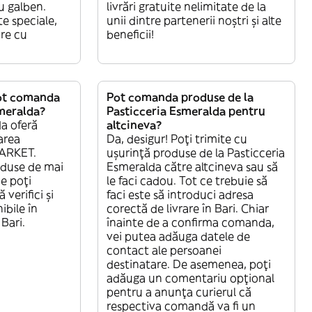
u galben.
livrări gratuite nelimitate de la
te speciale,
unii dintre partenerii noștri și alte
are cu
beneficii!
pot comanda
Pot comanda produse de la
smeralda?
Pasticceria Esmeralda pentru
a oferă
altcineva?
area
Da, desigur! Poți trimite cu
MARKET.
ușurință produse de la Pasticceria
oduse de mai
Esmeralda către altcineva sau să
e poți
le faci cadou. Tot ce trebuie să
verifici și
faci este să introduci adresa
ibile în
corectă de livrare în Bari. Chiar
Bari.
înainte de a confirma comanda,
vei putea adăuga datele de
contact ale persoanei
destinatare. De asemenea, poți
adăuga un comentariu opțional
pentru a anunța curierul că
respectiva comandă va fi un