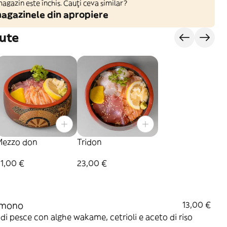
gazin este închis. Cauți ceva similar?
agazinele din apropiere
ute
Mezzo don
Tridon
1,00 €
23,00 €
mono
13,00 €
i di pesce con alghe wakame, cetrioli e aceto di riso