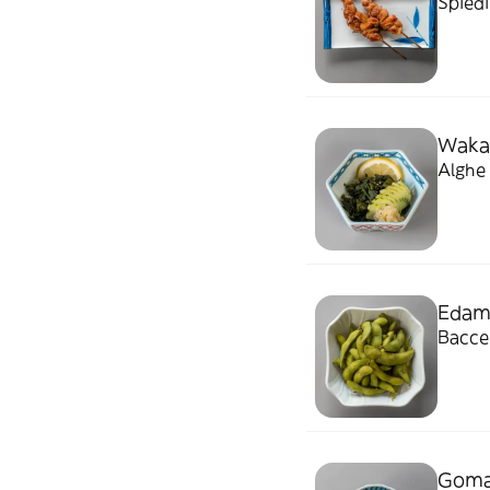
Spiedi
Waka
Alghe 
Eda
Baccel
Goma