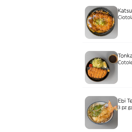
Kats
Ciotol
Tonk
Cotole
Ebi T
3 pz g