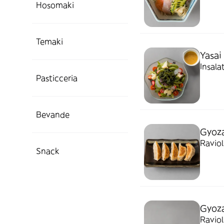
Hosomaki
Temaki
Yasai
Insala
Pasticceria
Bevande
Gyoza
Ravioli
Snack
Gyoz
Ravioli