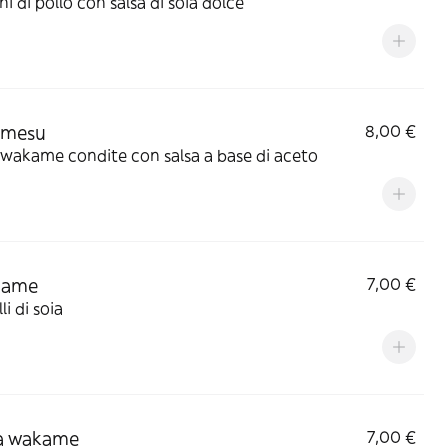
ni di pollo con salsa di soia dolce
mesu
8,00 €
wakame condite con salsa a base di aceto
mame
7,00 €
li di soia
 wakame
7,00 €