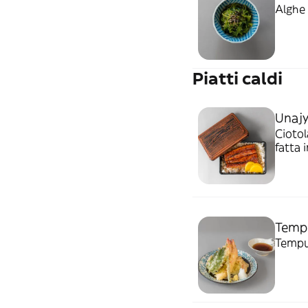
Alghe
Piatti caldi
Unaj
Ciotola
fatta 
Temp
Tempu