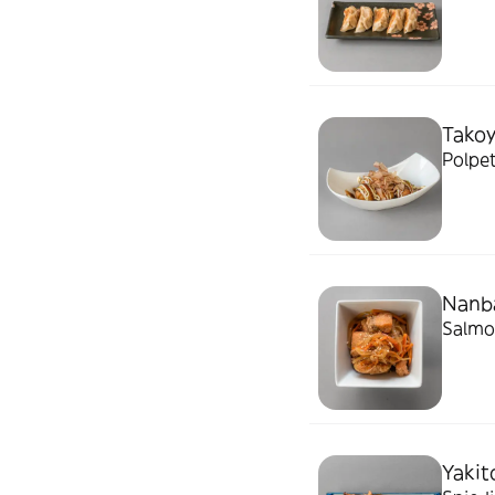
Takoy
Polpet
Nanb
Salmon
Yakito