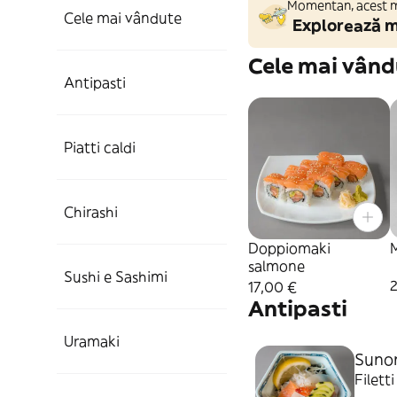
Momentan, acest ma
Cele mai vândute
Explorează m
Cele mai vând
Antipasti
Piatti caldi
Chirashi
Doppiomaki
salmone
Sushi e Sashimi
2
17,00 €
Antipasti
Uramaki
Suno
Filett