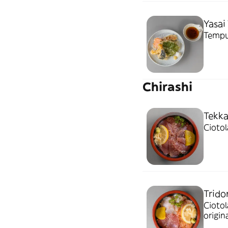
Yasai
Tempu
Chirashi
Tekk
Ciotol
Trido
Ciotol
origin