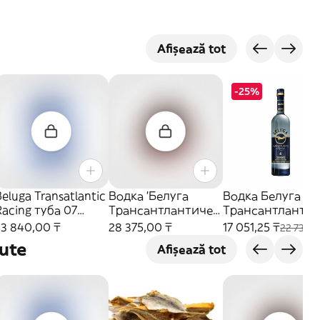
Afișează tot
-25%
eluga Transatlantic
Водка 'Белуга
Водка Белуга
Racing туба 07
Трансантлантичес
Трансантлантич
Водка
кая Рейсинг', 0.7л
кая, 500мл
33 840,00 ₸
28 375,00 ₸
17 051,25 ₸
22 735,0
ute
Afișează tot