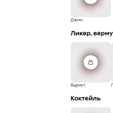
Гастрономия
Закуски.
Джин.
Мясные
Снеки
деликатесы
Ликер, верму
Чечил
Вермут.
Коктейль