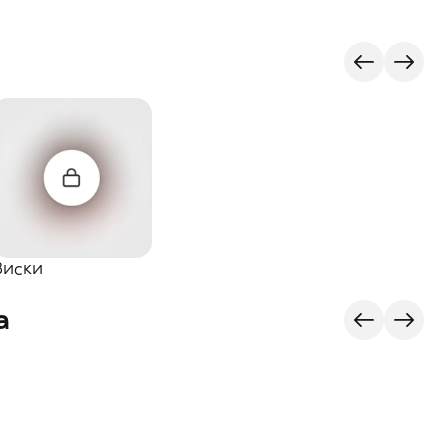
Виски
а