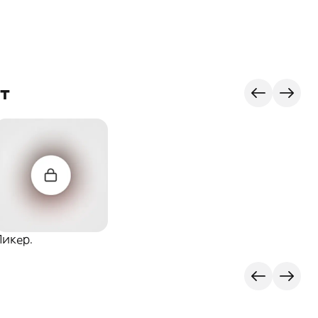
т
Ликер.