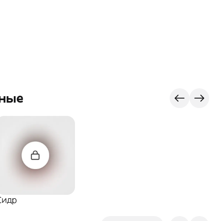
вные
Сидр