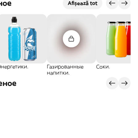
ное
Afișează tot
Энергетики.
Газированные
Соки.
напитки.
еное