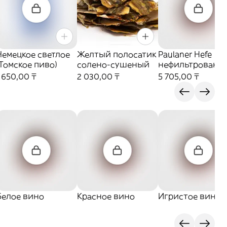
Немецкое светлое
Желтый полосатик
Paulaner Hefe
(Томское пиво)
солено-сушеный
нефильтрованн
(Германия)
 650,00 ₸
2 030,00 ₸
5 705,00 ₸
Белое вино
Красное вино
Игристое вино