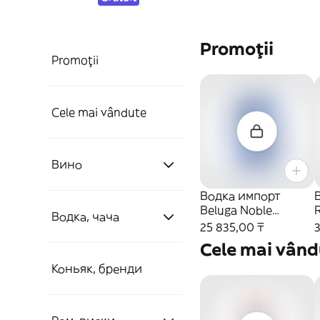
Promoții
Promoții
Cele mai vândute
Вино
Водка импорт
B
Beluga Noble
Розовое вино
Водка, чача
celebration 0,7 л
25 835,00 ₸
40% Мариинский
Cele mai vând
ЛВЗ ОАО с/б
Белое вино
Вино розовое
Россия 1/
Водка.
Коньяк, бренди
Красное вино
Вино белое
Чача.
Водка