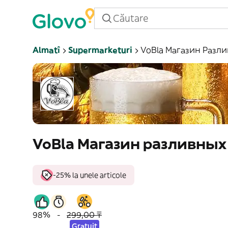
Almatî
Supermarketuri
VoBla Магазин Разл
VoBla Магазин разливных
-25% la unele articole
98%
-
299,00 ₸
Gratuit