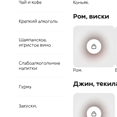
Холодные чаи и
Чипсы
Чай и кофе
Коньяк.
кофе
Ром, виски
Морепродукты
Рыба 800-1000 гр
Гренки и сухарики
Чипсы
Чаи
Крепкий алкоголь
свежие
Орехи и семечки
Сухарики и гренки
Шампанское,
Чай
Настойки.
игристое вино
Курт.
Орехи и семечки.
Настойки
Слабоалкогольные
Шампанское.
напитки
Ром.
Курт
Шампанское
Джин, текил
Саке, соджу.
Гурмэ
Саке, соджу
Закуски,
Гастрономия.