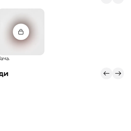
Чача.
нди