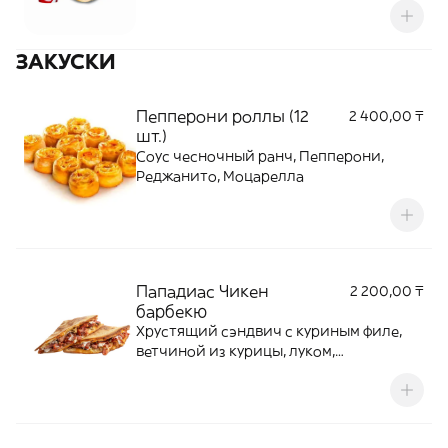
ЗАКУСКИ
Пепперони роллы (12
2 400,00 ₸
шт.)
Соус чесночный ранч, Пепперони,
Реджанито, Моцарелла
Пападиас Чикен
2 200,00 ₸
барбекю
Хрустящий сэндвич с куриным филе,
ветчиной из курицы, луком,
моцареллой и традиционным соусом
Барбекю