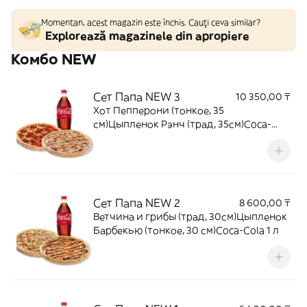
Momentan, acest magazin este închis. Cauți ceva similar?
Explorează magazinele din apropiere
Комбо NEW
Сет Папа NEW 3
10 350,00 ₸
Хот Пепперони (тонкое, 35
см)Цыпленок Рэнч (трад, 35см)Coca-
Cola 1л
Сет Папа NEW 2
8 600,00 ₸
Ветчина и грибы (трад, 30см)Цыпленок
Барбекью (тонкое, 30 см)Coca-Cola 1 л