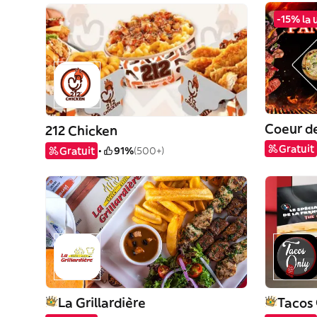
-15% la 
Coeur d
212 Chicken
Gratuit
Gratuit
91%
(500+)
La Grillardière
Tacos