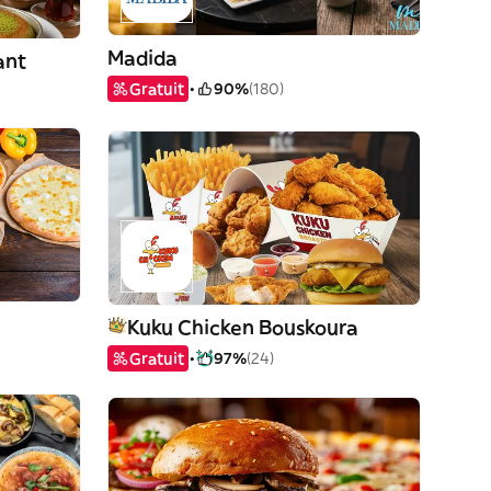
Madida
ant
Gratuit
90%
(180)
Kuku Chicken Bouskoura
Gratuit
97%
(24)