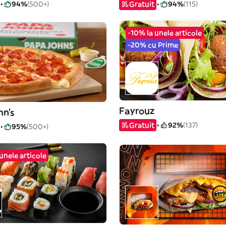
94%
(500+)
Gratuit
94%
(115)
-10% la unele articole
-20% cu Prime
Fayrouz
hn's
Gratuit
92%
(137)
95%
(500+)
unele articole