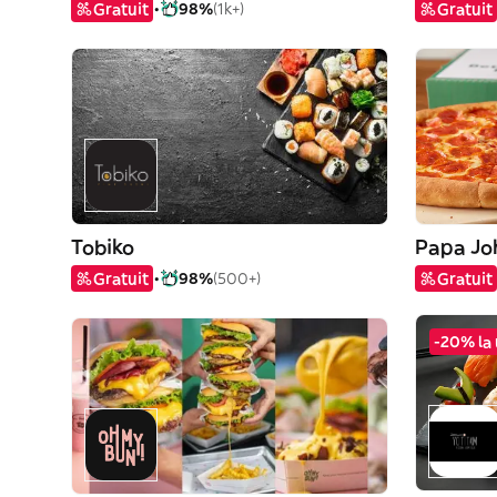
Gratuit
98%
(1k+)
Gratuit
Tobiko
Papa Jo
Gratuit
98%
(500+)
Gratuit
-20% la 