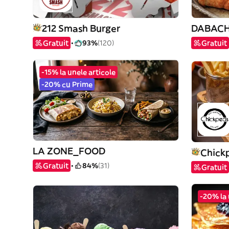
212 Smash Burger
DABACHI
Gratuit
93%
(120)
Gratuit
-15% la unele articole
-20% cu Prime
LA ZONE_FOOD
Chick
Gratuit
84%
(31)
Gratuit
-20% la 