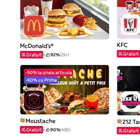
KFC
McDonald's®
Gratuit
Gratuit
92%
(2k+)
-50% la unele articole
-60% cu Prime
Moustache
212 Ta
Gratuit
90%
(485)
Gratuit