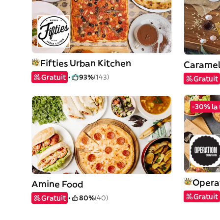
Fifties Urban Kitchen
Caramel
Gratuit
93%
(143)
Gratuit
-30% la 
Opera
Amine Food
Gratuit
Gratuit
80%
(40)