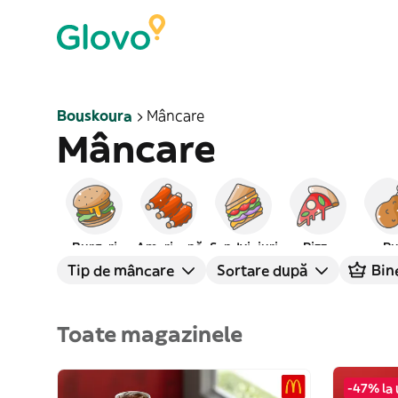
Bouskoura
Mâncare
Mâncare
Burgeri
Americană
Sandviciuri
Pizza
Pu
Tip de mâncare
Sortare după
Bin
Toate magazinele
-47% la 