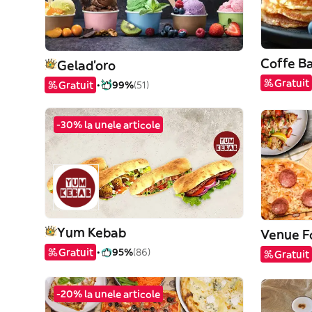
Coffe Ba
Gelad'oro
Gratuit
Gratuit
99%
(51)
-30% la unele articole
Yum Kebab
Venue F
Gratuit
95%
(86)
Gratuit
-20% la unele articole