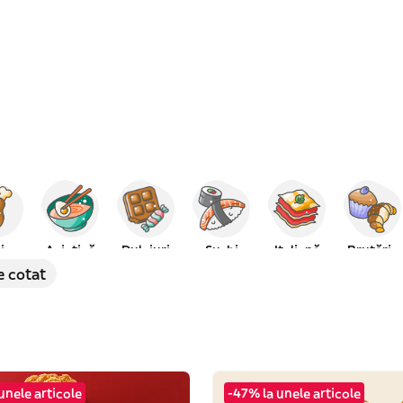
i
Asiatică
Dulciuri
Sushi
Italiană
Brutărie
e cotat
unele articole
-47% la unele articole