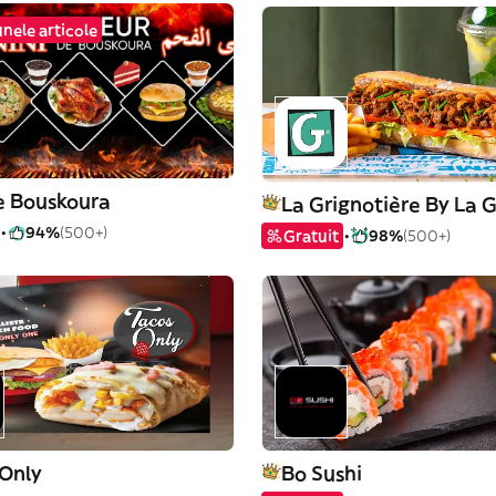
unele articole
e Bouskoura
94%
(500+)
Gratuit
98%
(500+)
 Only
Bo Sushi