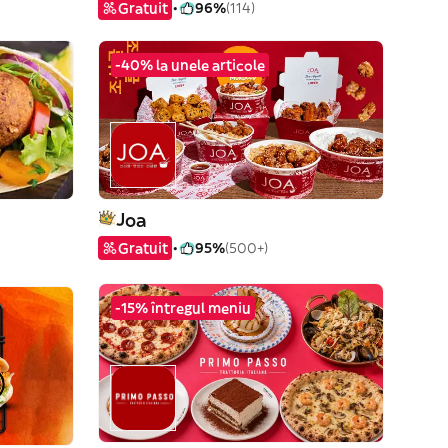
Gratuit
96%
(114)
-40% la unele articole
Joa
Gratuit
95%
(500+)
-15% întregul meniu