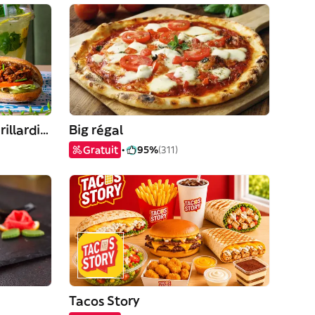
La Grignotière By La Grillardière
Big régal
Gratuit
95%
(311)
Tacos Story