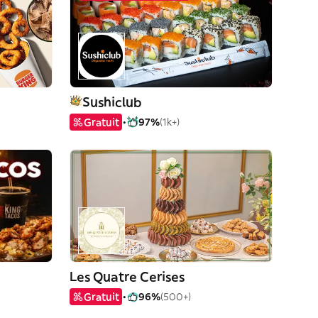
Sushiclub
Gratuit
97%
(1k+)
Les Quatre Cerises
Gratuit
96%
(500+)