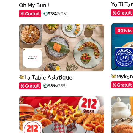
Yo Ti T
Oh My Bun !
Gratuit
Gratuit
93%
(405)
-30% la 
Mykon
La Table Asiatique
Gratuit
Gratuit
98%
(385)