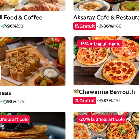
 Food & Coffee
Aksaray Cafe & Restaur
96%
(93)
Gratuit
86%
(168)
-15% întregul meniu
Chawarma Beyrouth
peas
Gratuit
87%
(19)
93%
(175)
unele articole
-20% la unele articole