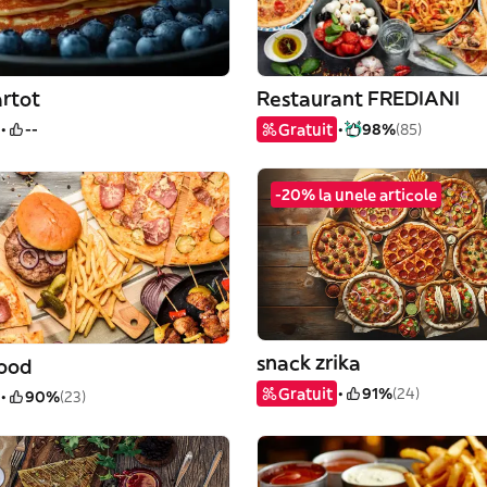
rtot
Restaurant FREDIANI
--
Gratuit
98%
(85)
-20% la unele articole
snack zrika
ood
Gratuit
91%
(24)
90%
(23)