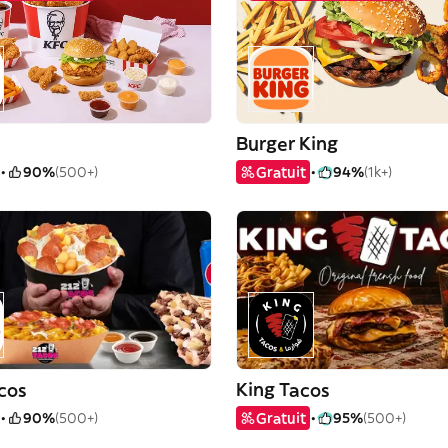
Burger King
90%
(500+)
Gratuit
94%
(1k+)
cos
King Tacos
90%
(500+)
Gratuit
95%
(500+)