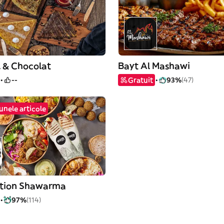
 & Chocolat
Bayt Al Mashawi
--
Gratuit
93%
(47)
unele articole
tion Shawarma
97%
(114)