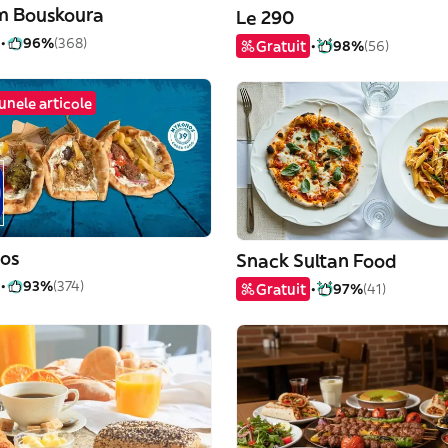
am Bouskoura
Le 290
96%
(368)
Gratuit
98%
(56)
unele articole
os
Snack Sultan Food
93%
(374)
Gratuit
97%
(41)