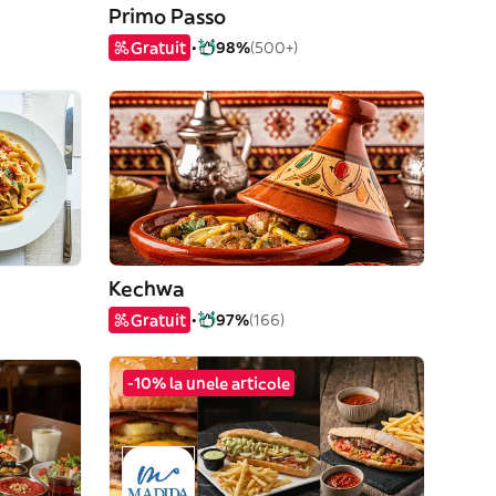
Primo Passo
Gratuit
98%
(500+)
Kechwa
Gratuit
97%
(166)
-10% la unele articole