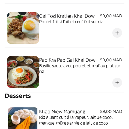
Gai Tod Kratien Khai Dow
99,00 MAD
Poulet frit à l’ail et œuf frit sur riz
Pad Kra Pao Gai Khai Dow
99,00 MAD
Basilic sauté avec poulet et œuf au plat sur
riz
Desserts
Khao Niew Mamuang
89,00 MAD
Riz gluant cuit à la vapeur, lait de coco,
mangue, mûre garnie de lait de coco