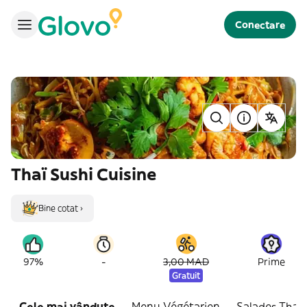
Conectare
Thaï Sushi Cuisine
Bine cotat ›
-
97%
3,00 MAD
Prime
Gratuit
Cele mai vândute
Menu Végétarien
Salades Thaï