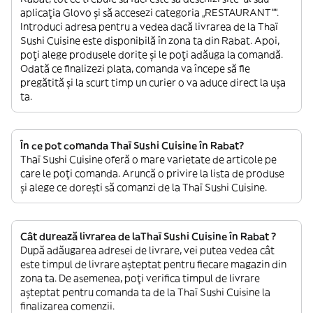
aplicația Glovo și să accesezi categoria „RESTAURANT””.
Introduci adresa pentru a vedea dacă livrarea de la Thaï
Sushi Cuisine este disponibilă în zona ta din Rabat. Apoi,
poți alege produsele dorite și le poți adăuga la comandă.
Odată ce finalizezi plata, comanda va începe să fie
pregătită și la scurt timp un curier o va aduce direct la ușa
ta.
În ce pot comanda Thaï Sushi Cuisine în Rabat?
Thaï Sushi Cuisine oferă o mare varietate de articole pe
care le poți comanda. Aruncă o privire la lista de produse
și alege ce dorești să comanzi de la Thaï Sushi Cuisine.
Cât durează livrarea de laThaï Sushi Cuisine în Rabat ?
După adăugarea adresei de livrare, vei putea vedea cât
este timpul de livrare așteptat pentru fiecare magazin din
zona ta. De asemenea, poți verifica timpul de livrare
așteptat pentru comanda ta de la Thaï Sushi Cuisine la
finalizarea comenzii.