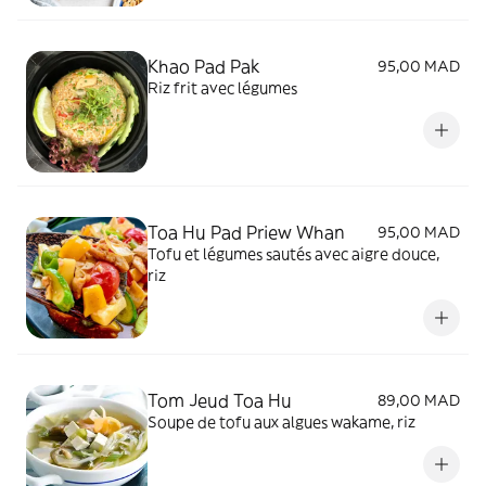
Khao Pad Pak
95,00 MAD
Riz frit avec légumes
Toa Hu Pad Priew Whan
95,00 MAD
Tofu et légumes sautés avec aigre douce,
riz
Tom Jeud Toa Hu
89,00 MAD
Soupe de tofu aux algues wakame, riz