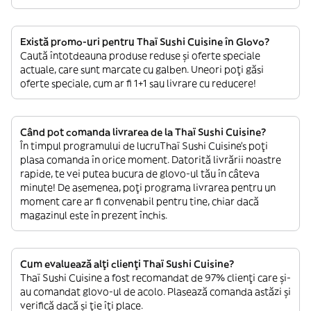
Există promo-uri pentru Thaï Sushi Cuisine în Glovo?
Caută întotdeauna produse reduse și oferte speciale
actuale, care sunt marcate cu galben. Uneori poți găsi
oferte speciale, cum ar fi 1+1 sau livrare cu reducere!
Când pot comanda livrarea de la Thaï Sushi Cuisine?
În timpul programului de lucruThaï Sushi Cuisine’s poți
plasa comanda în orice moment. Datorită livrării noastre
rapide, te vei putea bucura de glovo-ul tău în câteva
minute! De asemenea, poți programa livrarea pentru un
moment care ar fi convenabil pentru tine, chiar dacă
magazinul este în prezent închis.
Cum evaluează alți clienți Thaï Sushi Cuisine?
Thaï Sushi Cuisine a fost recomandat de 97% clienți care și-
au comandat glovo-ul de acolo. Plasează comanda astăzi și
verifică dacă și ție îți place.