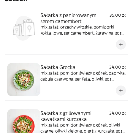
Sałatka z panierowanym
35,00 zł
serem camembert
mix sałat, orzechy włoskie, pomidorki
koktajlowe, ser camembert, żurawina, sos
sałatkowy + paluchy 2 szt.
Sałatka Grecka
34,00 zł
mix sałat, pomidor, świeży ogórek, papryka,
cebula czerwona, ser feta, oliwki, sos
winegret + paluchy 2 szt.
Sałatka z grillowanymi
34,00 zł
kawałkami kurczaka
mix sałat, pomidor, świeży ogórek, oliwki
czarne, oliwki zielone, pierś z kurczaka, sos