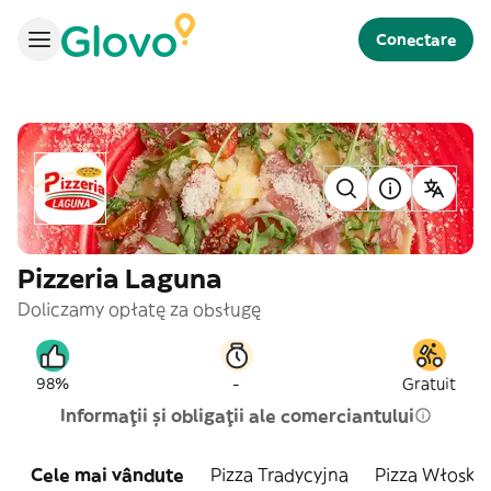
Conectare
Pizzeria Laguna
Doliczamy opłatę za obsługę
-
98%
Gratuit
Informații și obligații ale comerciantului
Cele mai vândute
Pizza Tradycyjna
Pizza Włoska