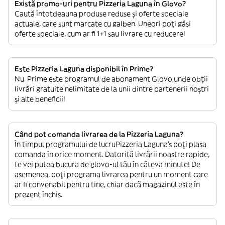
Există promo-uri pentru Pizzeria Laguna în Glovo?
Caută întotdeauna produse reduse și oferte speciale
actuale, care sunt marcate cu galben. Uneori poți găsi
oferte speciale, cum ar fi 1+1 sau livrare cu reducere!
Este Pizzeria Laguna disponibil în Prime?
Nu. Prime este programul de abonament Glovo unde obții
livrări gratuite nelimitate de la unii dintre partenerii noștri
și alte beneficii!
Când pot comanda livrarea de la Pizzeria Laguna?
În timpul programului de lucruPizzeria Laguna’s poți plasa
comanda în orice moment. Datorită livrării noastre rapide,
te vei putea bucura de glovo-ul tău în câteva minute! De
asemenea, poți programa livrarea pentru un moment care
ar fi convenabil pentru tine, chiar dacă magazinul este în
prezent închis.