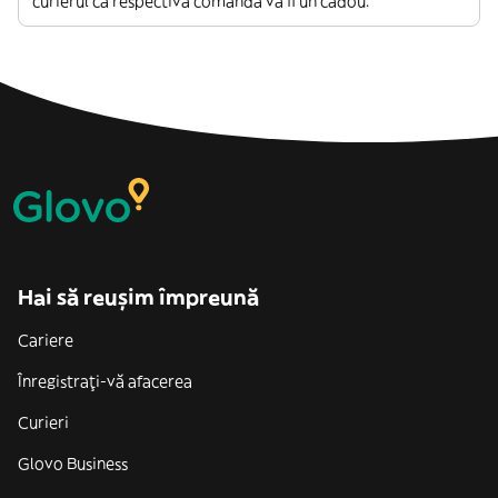
curierul că respectiva comandă va fi un cadou.
Hai să reușim împreună
Cariere
Înregistrați-vă afacerea
Curieri
Glovo Business