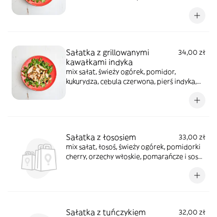
sałatkowy + paluchy 2 szt.
Sałatka z grillowanymi
34,00 zł
kawałkami indyka
mix sałat, świeży ogórek, pomidor,
kukurydza, cebula czerwona, pierś indyka,
sos sałatkowy + paluchy 2 szt.
Sałatka z łososiem
33,00 zł
mix sałat, łosoś, świeży ogórek, pomidorki
cherry, orzechy włoskie, pomarańcze i sos
cytrusowy + paluchy 2 szt.
Sałatka z tuńczykiem
32,00 zł