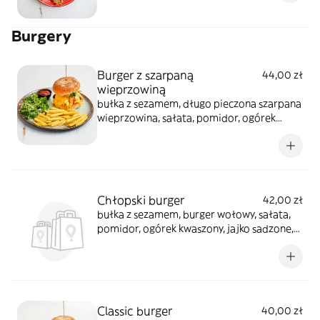
Burgery
Burger z szarpaną
44,00 zł
wieprzowiną
bułka z sezamem, długo pieczona szarpana
wieprzowina, sałata, pomidor, ogórek
piklowany, cebula czerwona, sos, frytki
Chłopski burger
42,00 zł
bułka z sezamem, burger wołowy, sałata,
pomidor, ogórek kwaszony, jajko sadzone,
bekon, sos, frytki
Classic burger
40,00 zł