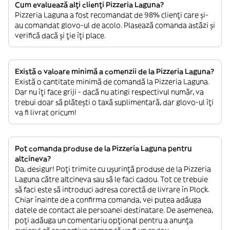
Cum evaluează alți clienți Pizzeria Laguna?
Pizzeria Laguna a fost recomandat de 98% clienți care și-
au comandat glovo-ul de acolo. Plasează comanda astăzi și
verifică dacă și ție îți place.
Există o valoare minimă a comenzii de la Pizzeria Laguna?
Există o cantitate minimă de comandă la Pizzeria Laguna.
Dar nu îți face griji - dacă nu atingi respectivul număr, va
trebui doar să plătești o taxă suplimentară, dar glovo-ul îți
va fi livrat oricum!
Pot comanda produse de la Pizzeria Laguna pentru
altcineva?
Da, desigur! Poți trimite cu ușurință produse de la Pizzeria
Laguna către altcineva sau să le faci cadou. Tot ce trebuie
să faci este să introduci adresa corectă de livrare în Plock.
Chiar înainte de a confirma comanda, vei putea adăuga
datele de contact ale persoanei destinatare. De asemenea,
poți adăuga un comentariu opțional pentru a anunța