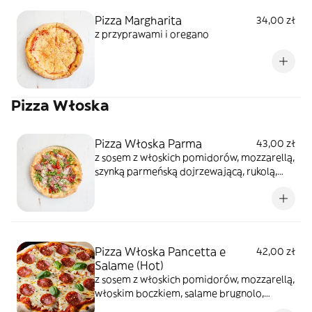
Pizza Margharita
34,00 zł
z przyprawami i oregano
Pizza Włoska
Pizza Włoska Parma
43,00 zł
z sosem z włoskich pomidorów, mozzarellą,
szynką parmeńską dojrzewającą, rukolą,
pomidorkami cherry i płatkami parmezanu
Pizza Włoska Pancetta e
42,00 zł
Salame (Hot)
z sosem z włoskich pomidorów, mozzarellą,
włoskim boczkiem, salame brugnolo,
pieczarkami i płatkami parmezanu