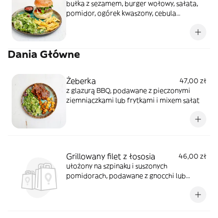
bułka z sezamem, burger wołowy, sałata,
pomidor, ogórek kwaszony, cebula
czerwona, sos, frytki
Dania Główne
Żeberka
47,00 zł
z glazurą BBQ, podawane z pieczonymi
ziemniaczkami lub frytkami i mixem sałat
Grillowany filet z łososia
46,00 zł
ułożony na szpinaku i suszonych
pomidorach, podawane z gnocchi lub
frytkami i mixem sałat