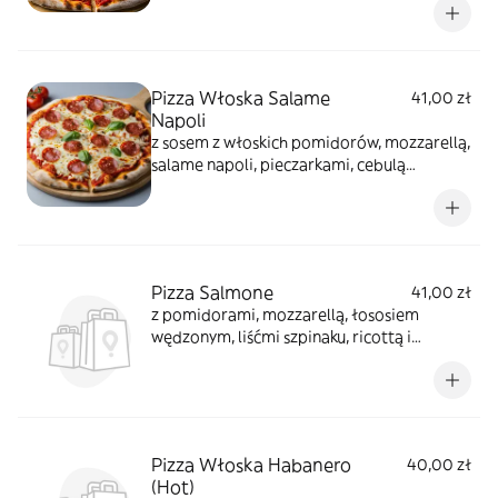
Pizza Włoska Salame
41,00 zł
Napoli
z sosem z włoskich pomidorów, mozzarellą,
salame napoli, pieczarkami, cebulą
czerwoną i czarnymi oliwkami
Pizza Salmone
41,00 zł
z pomidorami, mozzarellą, łososiem
wędzonym, liśćmi szpinaku, ricottą i
pomidorkami koktajlowymi
Pizza Włoska Habanero
40,00 zł
(Hot)