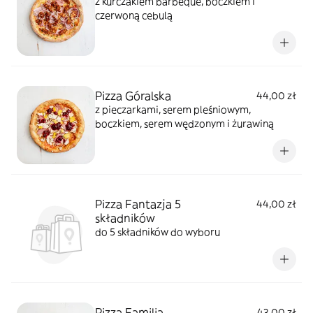
z kurczakiem barbeque, boczkiem i
czerwoną cebulą
Pizza Góralska
44,00 zł
z pieczarkami, serem pleśniowym,
boczkiem, serem wędzonym i żurawiną
Pizza Fantazja 5
44,00 zł
składników
do 5 składników do wyboru
Pizza Familia
43,00 zł