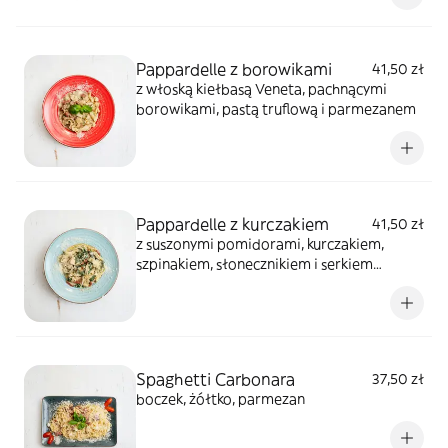
Pappardelle z borowikami
41,50 zł
z włoską kiełbasą Veneta, pachnącymi
borowikami, pastą truflową i parmezanem
Pappardelle z kurczakiem
41,50 zł
z suszonymi pomidorami, kurczakiem,
szpinakiem, słonecznikiem i serkiem
mascarpone
Spaghetti Carbonara
37,50 zł
boczek, żółtko, parmezan