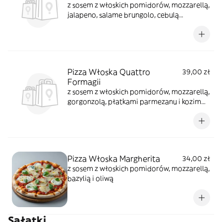
z sosem z włoskich pomidorów, mozzarellą,
jalapeno, salame brungolo, cebulą
czerwoną i pomidorkami cherry
Pizza Włoska Quattro
39,00 zł
Formagii
z sosem z włoskich pomidorów, mozzarellą,
gorgonzolą, płatkami parmezanu i kozim
serem
Pizza Włoska Margherita
34,00 zł
z sosem z włoskich pomidorów, mozzarellą,
bazylią i oliwą
Sałatki