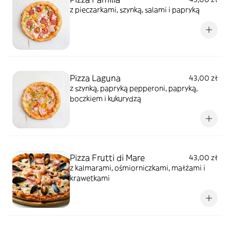
z pieczarkami, szynką, salami i papryką
Pizza Laguna
43,00 zł
z szynką, papryką pepperoni, papryką,
boczkiem i kukurydzą
Pizza Frutti di Mare
43,00 zł
z kalmarami, ośmiorniczkami, małżami i
krawetkami