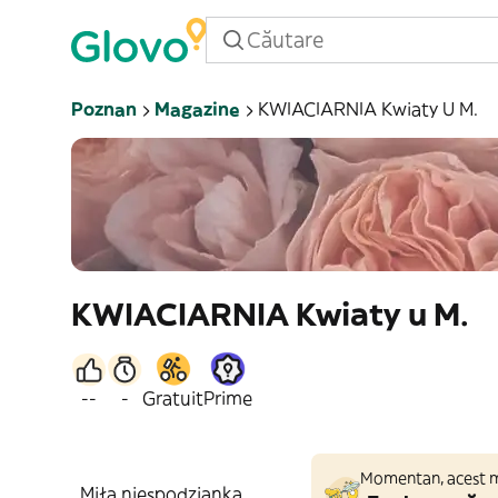
Poznan
Magazine
KWIACIARNIA Kwiaty U M.
KWIACIARNIA Kwiaty u M.
--
-
Gratuit
Prime
Momentan, acest ma
Miła niespodzianka