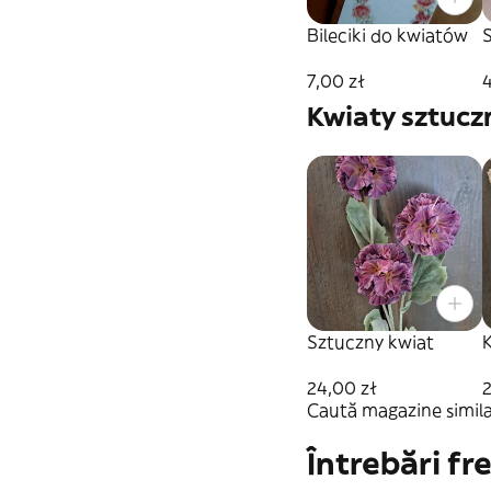
Bileciki do kwiatów
7,00 zł
Kwiaty sztucz
Sztuczny kwiat
24,00 zł
2
Caută magazine simila
Întrebări fr