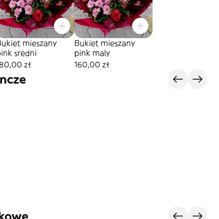
Bukiet mieszany
Bukiet mieszany
ink sredni
pink maly
80,00 zł
160,00 zł
yncze
zkowe