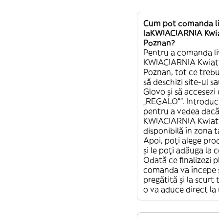
Cum pot comanda li
laKWIACIARNIA Kwia
Poznan?
Pentru a comanda li
KWIACIARNIA Kwiaty
Poznan, tot ce trebui
să deschizi site-ul sa
Glovo și să accesezi
„REGALO””. Introduc
pentru a vedea dacă 
KWIACIARNIA Kwiaty
disponibilă în zona 
Apoi, poți alege pro
și le poți adăuga la
Odată ce finalizezi p
comanda va începe s
pregătită și la scurt
o va aduce direct la 