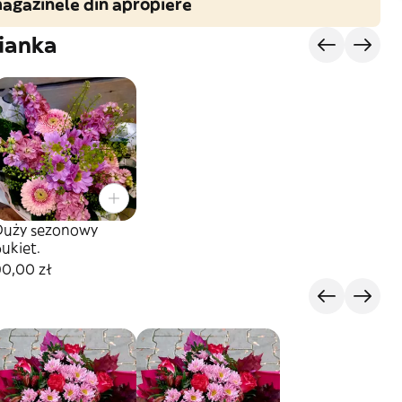
agazinele din apropiere
ianka
ży sezonowy
ukiet.
90,00 zł