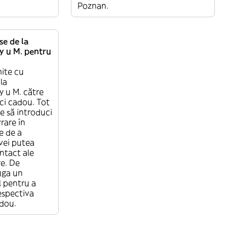
Poznan.
e de la
 u M. pentru
mite cu
la
 u M. către
aci cadou. Tot
te să introduci
rare în
e de a
vei putea
ntact ale
re. De
uga un
 pentru a
espectiva
dou.