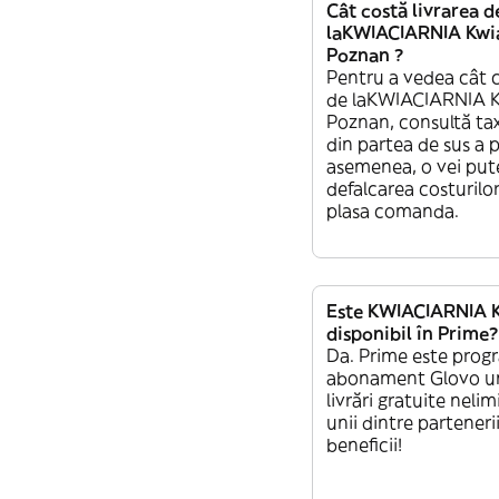
Cât costă livrarea d
laKWIACIARNIA Kwia
Poznan ?
Pentru a vedea cât c
de laKWIACIARNIA Kw
Poznan, consultă tax
din partea de sus a p
asemenea, o vei put
defalcarea costurilor
plasa comanda.
Este KWIACIARNIA K
disponibil în Prime?
Da. Prime este prog
abonament Glovo un
livrări gratuite nelim
unii dintre partenerii
beneficii!