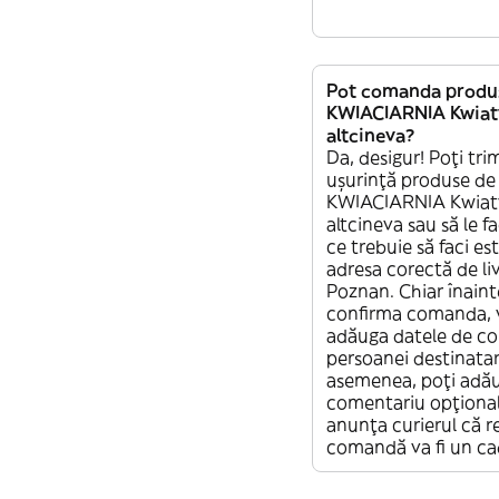
Pot comanda produs
KWIACIARNIA Kwiaty
altcineva?
Da, desigur! Poți tri
ușurință produse de 
KWIACIARNIA Kwiaty
altcineva sau să le f
ce trebuie să faci es
adresa corectă de liv
Poznan. Chiar înaint
confirma comanda, 
adăuga datele de co
persoanei destinata
asemenea, poți adă
comentariu opțional
anunța curierul că r
comandă va fi un ca