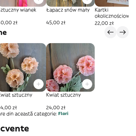
Sztuczny wianek
Łapacz snów mały
Kartki
okolicznościowe
40,00 zł
45,00 zł
22,00 zł
ne
Kwiat sztuczny
Kwiat sztuczny
4,00 zł
24,00 zł
re din această categorie:
Flori
ecvente