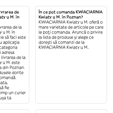
vrarea de
În ce pot comanda KWIACIARNIA
ty u M. în
Kwiaty u M. în Poznan?
KWIACIARNIA Kwiaty u M. oferă o
vrarea de la
mare varietate de articole pe care
 u M. în
le poți comanda. Aruncă o privire
e să faci este
la lista de produse și alege ce
u aplicația
dorești să comanzi de la
 categoria
KWIACIARNIA Kwiaty u M..
i adresa
livrarea de la
 u M. este
ta din Poznan.
dusele dorite
 comandă.
lata,
ă fie
 timp un curier
ușa ta.