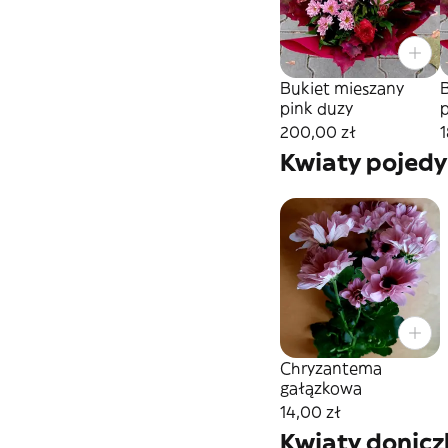
Bukiet mieszany
pink duzy
p
200,00 zł
1
Kwiaty pojed
Chryzantema
gałązkowa
14,00 zł
Kwiaty donic