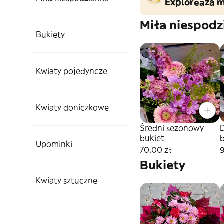
Explorează m
Miła niespodz
Bukiety
Kwiaty pojedyncze
Kwiaty doniczkowe
Średni sezonowy
Du
bukiet
b
Upominki
70,00 zł
Bukiety
Kwiaty sztuczne