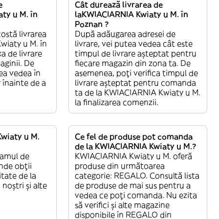
e
Cât durează livrarea de
ty u M. în
laKWIACIARNIA Kwiaty u M. în
Poznan ?
ostă livrarea
După adăugarea adresei de
iaty u M. în
livrare, vei putea vedea cât este
a de livrare
timpul de livrare așteptat pentru
aginii. De
fiecare magazin din zona ta. De
ea vedea în
asemenea, poți verifica timpul de
 înainte de a
livrare așteptat pentru comanda
ta de la KWIACIARNIA Kwiaty u M.
la finalizarea comenzii.
wiaty u M.
Ce fel de produse pot comanda
de la KWIACIARNIA Kwiaty u M.?
ramul de
KWIACIARNIA Kwiaty u M. oferă
de obții
produse din următoarea
itate de la
categorie: REGALO. Consultă lista
 noștri și alte
de produse de mai sus pentru a
vedea ce poți comanda. Nu ezita
să verifici și alte magazine
disponibile în REGALO din