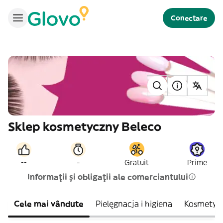
Conectare
Sklep kosmetyczny Beleco
-
--
Gratuit
Prime
Informații și obligații ale comerciantului
Cele mai vândute
Pielęgnacja i higiena
Kosmetyki