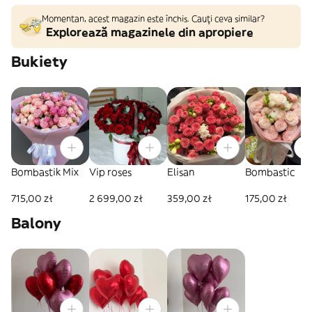
Momentan, acest magazin este închis. Cauți ceva similar?
Explorează magazinele din apropiere
Bukiety
Bombastik Mix
Vip roses
Elisan
Bombastic
715,00 zł
2 699,00 zł
359,00 zł
175,00 zł
Balony