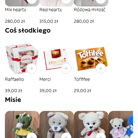
Mix hearts
Red hearts
Różowa miłość
280,00 zł
315,00 zł
280,00 zł
Coś słodkiego
Raffaello
Merci
Toffifee
39,00 zł
39,00 zł
29,00 zł
Misie