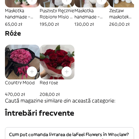
Maskotka
Puszysty Ręcznie
Maskotka
Zestaw
handmade –
Robiony Misio z
handmade –
maskotek
Zielony Smok w
Kokardą
Biały Miś z
handmade –
65,00 zł
195,00 zł
130,00 zł
260,00 zł
sukience
czerwoną
Zakochana Pa
Róże
wstążką
Misiów
Country Mood
Red rose
470,00 zł
208,00 zł
Caută magazine similare din această categorie:
Întrebări frecvente
Cum pot comanda livrarea de laFeel Flowers în Wroclaw?