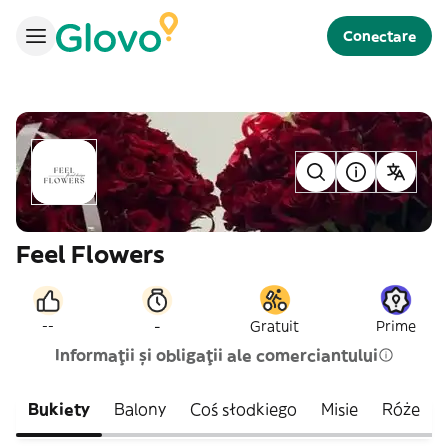
Conectare
Feel Flowers
-
--
Gratuit
Prime
Informații și obligații ale comerciantului
Bukiety
Balony
Coś słodkiego
Misie
Róże