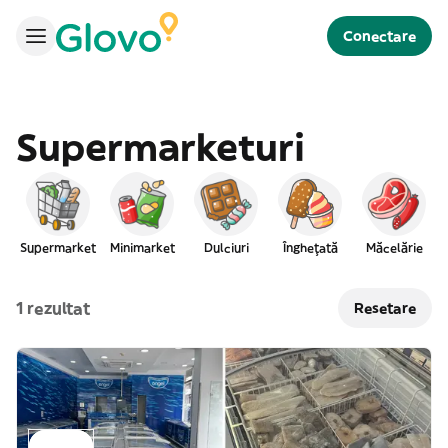
Conectare
Supermarketuri
Supermarket
Minimarket
Dulciuri
Înghețată
Măcelărie
1 rezultat
Resetare