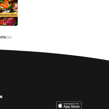
95%
(32)
e