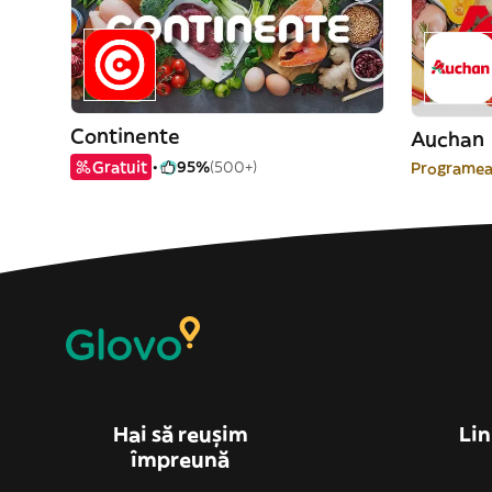
Continente
Auchan
Gratuit
95%
(500+)
Programea
Hai să reușim
Lin
împreună