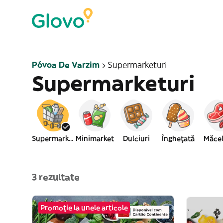
Póvoa De Varzim
Supermarketuri
Supermarketuri
Supermarket
Minimarket
Dulciuri
Înghețată
Măcel
3 rezultate
Promoție la unele articole