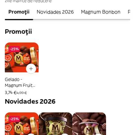
zile înainte de reducere
Promoții
Novidades 2026
Magnum Bonbon
Pa
Promoții
-25%
Gelado -
Magnum Fruit
Bonbon
3,74 €
4,99 €
Strawberry
Novidades 2026
-25%