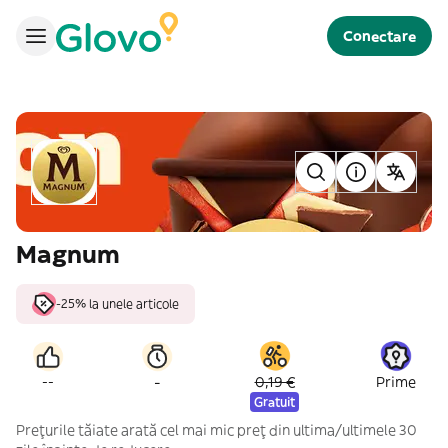
Conectare
Magnum
-25% la unele articole
-
--
0,19 €
Prime
Gratuit
Prețurile tăiate arată cel mai mic preț din ultima/ultimele 30