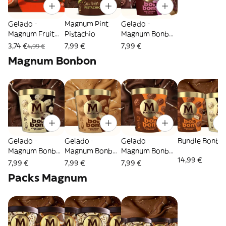
Gelado -
Magnum Pint
Gelado -
Magnum Fruit
Pistachio
Magnum Bonbon
Bonbon
Chocolate &
3,74 €
7,99 €
7,99 €
4,99 €
Strawberry
Cherry
Magnum Bonbon
Gelado -
Gelado -
Gelado -
Bundle Bonbo
Magnum Bonbon
Magnum Bonbon
Magnum Bonbon
14,99 €
White Chocolate
Gold Caramel
Salted Caramel
7,99 €
7,99 €
7,99 €
& Cookies
Billionaire
Packs Magnum