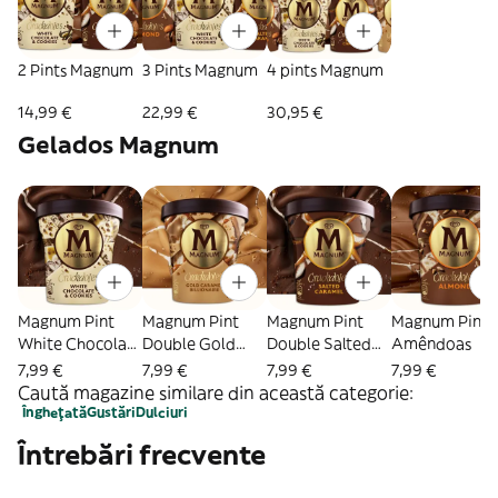
2 Pints Magnum
3 Pints Magnum
4 pints Magnum
14,99 €
22,99 €
30,95 €
Gelados Magnum
Magnum Pint
Magnum Pint
Magnum Pint
Magnum Pint
White Chocolate
Double Gold
Double Salted
Amêndoas
& Cookies
Caramel
Caramel
7,99 €
7,99 €
7,99 €
7,99 €
Caută magazine similare din această categorie:
Înghețată
Gustări
Dulciuri
Întrebări frecvente