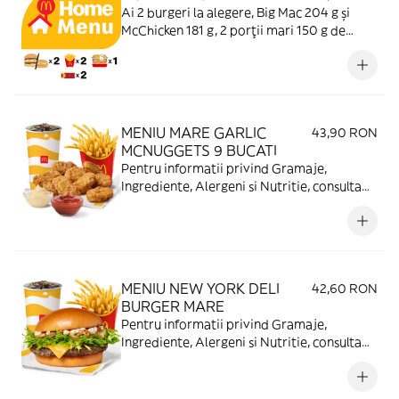
Ai 2 burgeri la alegere, Big Mac 204 g și
McChicken 181 g, 2 porții mari 150 g de
cartofi proaspeți, o porție cu 6 McNuggets
107 g fragezi (1 sos inclus 10 ml) și 2 plăcinte
cu vișine 70 g la desert.
MENIU MARE GARLIC
43,90 RON
MCNUGGETS 9 BUCATI
Pentru informatii privind Gramaje,
Ingrediente, Alergeni si Nutritie, consulta
https://www.mcdonalds.ro/alergeni
MENIU NEW YORK DELI
42,60 RON
BURGER MARE
Pentru informatii privind Gramaje,
Ingrediente, Alergeni si Nutritie, consulta
https://www.mcdonalds.ro/alergeni