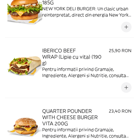
185G
NEW YORK DELI BURGER: Un clasic urban
reinterpretat, direct din energia New York-
ului: chifla brioche glazurata, cu un patty de
vita suculent, completat de Cheddar topit
si castraveti murati pentru un contrast
fresh. Ceapa caramelizata si salata frisee
adauga textura si echilibru, iar black
IBERICO BEEF
25,90 RON
pepper sauce intensifica totul cu un gust
WRAP (Lipie cu vita) (190
puternic, specific deli-urilor newyorkeze.
g)
Pentru informatii privind Gramaje,
Ingrediente, Alergeni si Nutritie, consulta
https://www.mcdonalds.ro/alergeni
QUARTER POUNDER
23,40 RON
WITH CHEESE BURGER
VITA 200G
Pentru informatii privind Gramaje,
Ingrediente, Alergeni si Nutritie, consulta