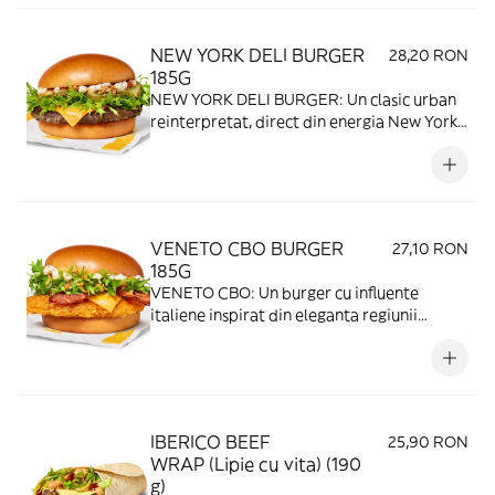
NEW YORK DELI BURGER
28,20 RON
185G
NEW YORK DELI BURGER: Un clasic urban
reinterpretat, direct din energia New York-
ului: chifla brioche glazurata, cu un patty de
vita suculent, completat de Cheddar topit
si castraveti murati pentru un contrast
fresh. Ceapa caramelizata si salata frisee
adauga textura si echilibru, iar black
VENETO CBO BURGER
27,10 RON
pepper sauce intensifica totul cu un gust
185G
puternic, specific deli-urilor newyorkeze.
VENETO CBO: Un burger cu influente
italiene inspirat din eleganta regiunii
Veneto: chifla brioche glazurata, un patty
de pui suculent, completat de o felie de
Cheddar si bacon crocant. Salata frisee
adauga prospetime, iar ceapa caramelizata
aduce un gust dulce-intens. Totul este
IBERICO BEEF
25,90 RON
desavarsit de salsa CBO, pentru un gust
WRAP (Lipie cu vita) (190
bogat, cu personalitate mediteraneana.
g)