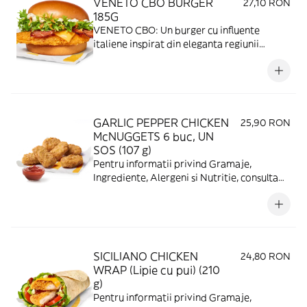
VENETO CBO BURGER
27,10 RON
185G
VENETO CBO: Un burger cu influente
italiene inspirat din eleganta regiunii
Veneto: chifla brioche glazurata, un patty
de pui suculent, completat de o felie de
Cheddar si bacon crocant. Salata frisee
adauga prospetime, iar ceapa caramelizata
aduce un gust dulce-intens. Totul este
GARLIC PEPPER CHICKEN
25,90 RON
desavarsit de salsa CBO, pentru un gust
McNUGGETS 6 buc, UN
bogat, cu personalitate mediteraneana.
SOS (107 g)
Pentru informatii privind Gramaje,
Ingrediente, Alergeni si Nutritie, consulta
https://www.mcdonalds.ro/alergeni
SICILIANO CHICKEN
24,80 RON
WRAP (Lipie cu pui) (210
g)
Pentru informatii privind Gramaje,