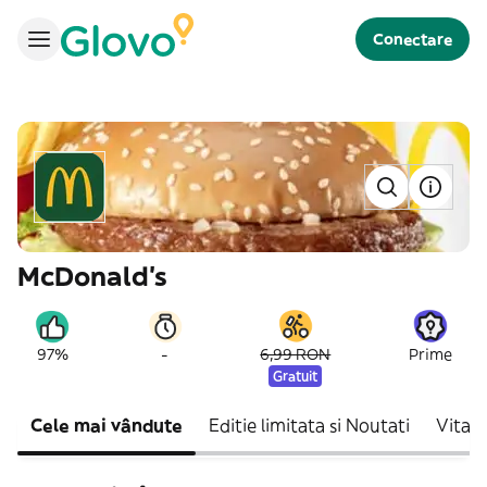
Conectare
McDonald's
-
97%
6,99 RON
Prime
Gratuit
Cele mai vândute
Editie limitata si Noutati‎
Vita