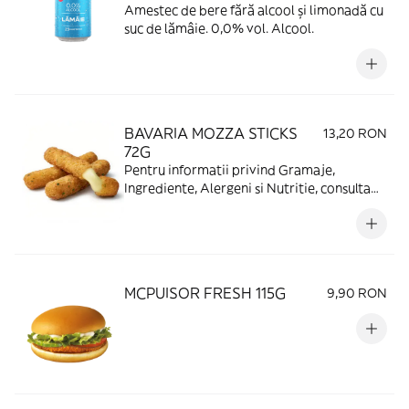
Amestec de bere fără alcool și limonadă cu
suc de lămâie. 0,0% vol. Alcool.
BAVARIA MOZZA STICKS
13,20 RON
72G
Pentru informatii privind Gramaje,
Ingrediente, Alergeni si Nutritie, consulta
https://www.mcdonalds.ro/alergeni
MCPUISOR FRESH 115G
9,90 RON