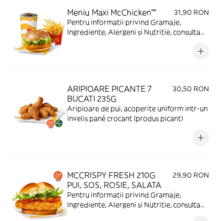
Meniu Maxi McChicken™
31,90 RON
Pentru informatii privind Gramaje,
Ingrediente, Alergeni si Nutritie, consulta
https://www.mcdonalds.ro/alergeni
ARIPIOARE PICANTE 7
30,50 RON
BUCATI 235G
Aripioare de pui, acoperite uniform intr-un
invelis pané crocant (produs picant)
MCCRISPY FRESH 210G
29,90 RON
PUI, SOS, ROSIE, SALATA
Pentru informatii privind Gramaje,
Ingrediente, Alergeni si Nutritie, consulta
https://www.mcdonalds.ro/alergeni