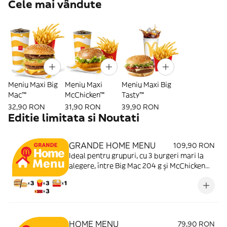
Cele mai vândute
Meniu Maxi Big
Meniu Maxi
Meniu Maxi Big
Mac™
McChicken™
Tasty™
32,90 RON
31,90 RON
39,90 RON
Editie limitata si Noutati‎
GRANDE HOME MENU
109,90 RON
Ideal pentru grupuri, cu 3 burgeri mari la
alegere, între Big Mac 204 g și McChicken
181 g , nelipsiții cartofi tot în 3 porții mari
150 g , 9 McNuggets 161 g cu 2 sosuri 10 ml
incluse și 3 plăcinte cu vișine70 g la desert,
să vă bucurați complet de gustul Mec!
HOME MENU
79,90 RON