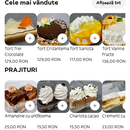
Cele mai vândute
Afișează tot
Tort Trei
Tort Crizantema
Tort Sarlota
Tort Vanilie cu
Ciocolate
fructe
129,00 RON
117,00 RON
129,00 RON
136,00 RON
PRAJITURI
Amandine cu unt
Boema
Charlota cacao
Cremsnit cu u
25,00 RON
15,50 RON
15,50 RON
23,00 RON