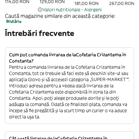
114,00 RON
129,00 RON
181,00 RON
267,00 RON
Valori nutritionale - Alergeni
Caută magazine similare din această categorie:
Brutărie
Întrebări frecvente
Cum pot comanda livrarea de laCofetaria Crizantema în
Constanta?
Pentru a comanda livrarea de la Cofetaria Crizantema în
Constanta, tot ce trebuie să faci este să deschizi site-ul sau
aplicația Glovo și să accesezi categoria „SUPER-MARKET””.
Introduci adresa pentru a vedea dacă livrarea de la
Cofetaria Crizantema este disponibilă în zona ta din
Constanta. Apoi, poți alege produsele dorite și le poți
adăuga la comandă. Odată ce finalizezi plata, comanda va
începe să fie pregătită și la scurt timp un curier o va aduce
direct la ușa ta.
Cât costă livrarea de laCofetaria Crizantema în