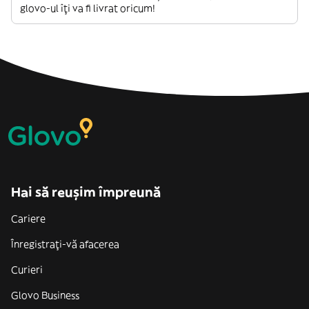
glovo-ul îți va fi livrat oricum!
Hai să reușim împreună
Cariere
Înregistrați-vă afacerea
Curieri
Glovo Business