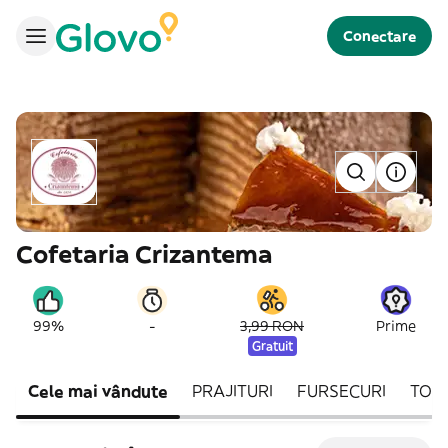
Conectare
Cofetaria Crizantema
-
99%
3,99 RON
Prime
Gratuit
Cele mai vândute
PRAJITURI
FURSECURI
TOR