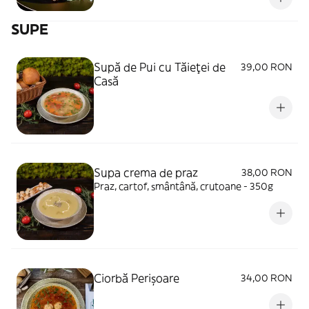
SUPE
Supă de Pui cu Tăieței de
39,00 RON
Casă
Supa crema de praz
38,00 RON
Praz, cartof, smântână, crutoane - 350g
Ciorbă Perișoare
34,00 RON