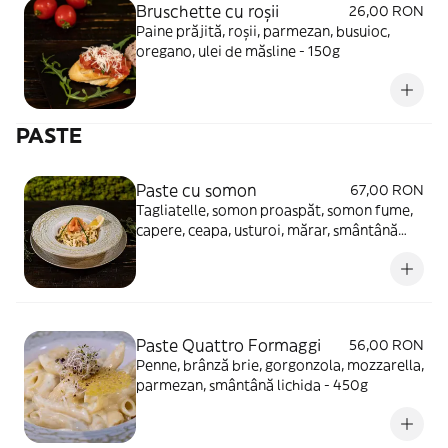
Bruschette cu roşii
26,00 RON
Paine prăjită, roșii, parmezan, busuioc,
oregano, ulei de măsline - 150g
PASTE
Paste cu somon
67,00 RON
Tagliatelle, somon proaspăt, somon fume,
capere, ceapa, usturoi, mărar, smântână
lichida, lămâie - 350g
Paste Quattro Formaggi
56,00 RON
Penne, brânză brie, gorgonzola, mozzarella,
parmezan, smântână lichida - 450g