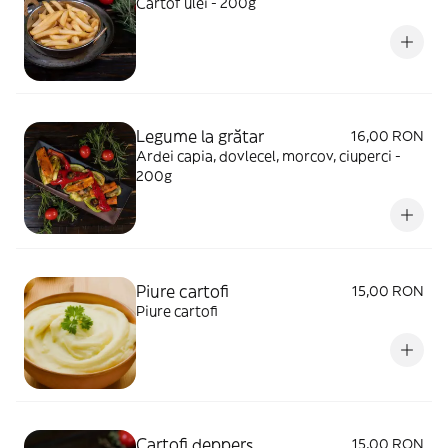
Cartof ulei - 200g
Legume la grătar
16,00 RON
Ardei capia, dovlecel, morcov, ciuperci -
200g
Piure cartofi
15,00 RON
Piure cartofi
Cartofi deppers
15,00 RON