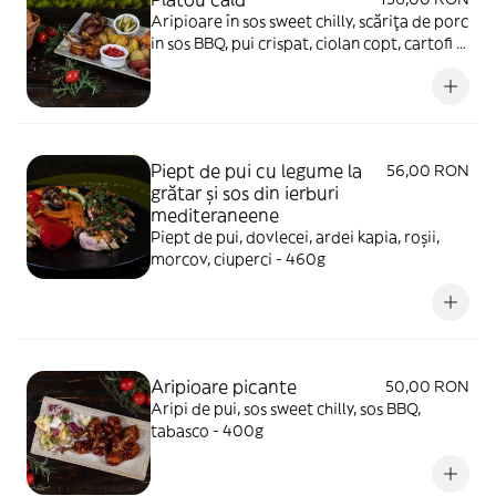
Aripioare în sos sweet chilly, scărița de porc
in sos BBQ, pui crispat, ciolan copt, cartofi la
cuptor cu ierburi aromatizate, castraveţi
murați, ardei copt - 900g
Piept de pui cu legume la
56,00 RON
grătar și sos din ierburi
mediteraneene
Piept de pui, dovlecei, ardei kapia, roșii,
morcov, ciuperci - 460g
Aripioare picante
50,00 RON
Aripi de pui, sos sweet chilly, sos BBQ,
tabasco - 400g