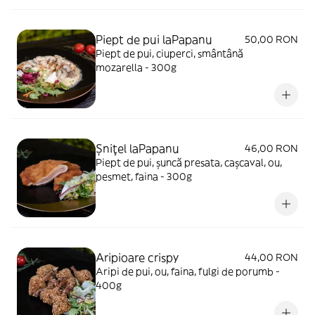
Piept de pui laPapanu
50,00 RON
Piept de pui, ciuperci, smântână
mozarella - 300g
Şniţel laPapanu
46,00 RON
Piept de pui, şuncă presata, cașcaval, ou,
pesmet, faina - 300g
Aripioare crispy
44,00 RON
Aripi de pui, ou, faina, fulgi de porumb -
400g