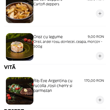
Cartofi deppers
Orez cu legume
9,00 RON
Orez, ardei rosu, dovlecei, ceapa, morcov -
300g
VITĂ
Rib Eye Argentina cu
170,00 RON
rucolla ,rosii cherry si
parmezan