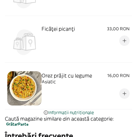
Ficăței picanți
33,00 RON
Orez prăjit cu legume
16,00 RON
Asiatic
Informatii nutritionale
Caută magazine similare din această categorie:
Grătar
Paste
Întrebări frecvente