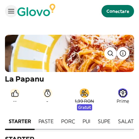
Conectare
La Papanu
-
--
1,99 RON
Prime
Gratuit
STARTER
PASTE
PORC
PUI
SUPE
SALATE