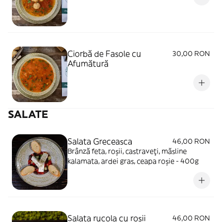
Ciorbă de Fasole cu
30,00 RON
Afumătură
SALATE
Salata Greceasca
46,00 RON
Brânză feta, roșii, castraveți, măsline
kalamata, ardei gras, ceapa roșie - 400g
Salata rucola cu roșii
46,00 RON