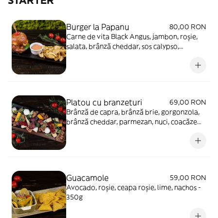
STARTER
Burger la Papanu
80,00 RON
Carne de vita Black Angus, jambon, roșie,
salata, brânză cheddar, sos calypso,
castraveţi murați, chifla, cartofi Dippers -
400g
Platou cu branzeturi
69,00 RON
Brânză de capra, brânză brie, gorgonzola,
brânză cheddar, parmezan, nuci, coacăze
roșii, struguri, rucola - 450g
Guacamole
59,00 RON
Avocado, roșie, ceapa roșie, lime, nachos -
350g