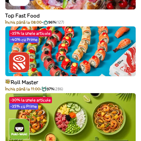
Top Fast Food
Închis până la 08:00
96%
(127)
-35% la unele articole
-40% cu Prime
Roll Master
Închis până la 11:00
97%
(286)
-30% la unele articole
-35% cu Prime