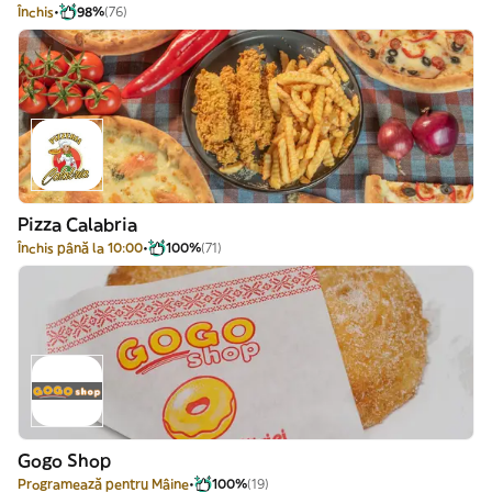
Închis
98%
(76)
Pizza Calabria
Închis până la 10:00
100%
(71)
Gogo Shop
Programează pentru Mâine
100%
(19)