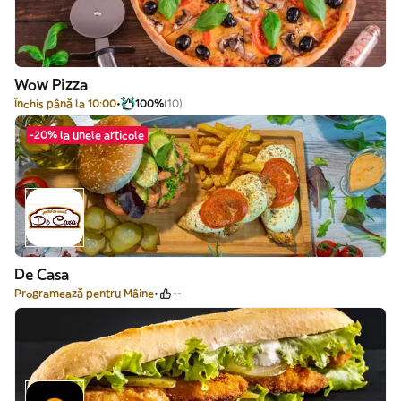
Wow Pizza
Închis până la 10:00
100%
(10)
-20% la unele articole
De Casa
Programează pentru Mâine
--