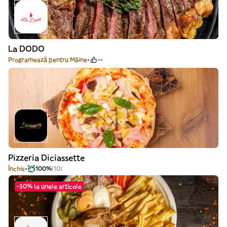
La DODO
Programează pentru Mâine
--
Pizzeria Diciassette
Închis
100%
(10)
-30% la unele articole