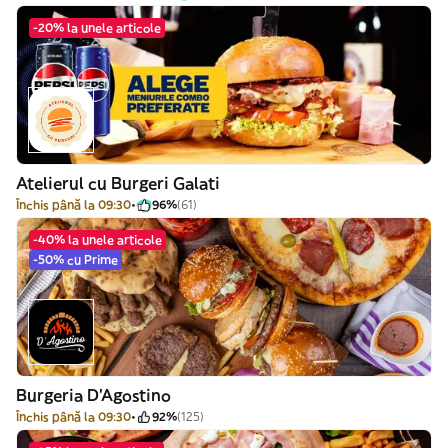
-20% la unele articole
Atelierul cu Burgeri Galati
Închis până la 09:30
96%
(61)
-40% la unele articole
-50% cu Prime
Burgeria D'Agostino
Închis până la 09:30
92%
(125)