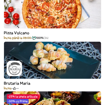
Pizza Vulcano
Închis până la 09:00
100%
(34)
Brutaria Maria
Închis
--
-25% la unele articole
-30% cu Prime