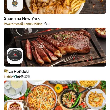
Shaorma New York
Programează pentru Mâine
--
La Rondou
Închis
99%
(251)