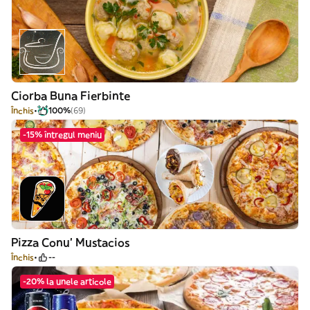
Ciorba Buna Fierbinte
Închis
100%
(69)
-15% întregul meniu
Pizza Conu' Mustacios
Închis
--
-20% la unele articole