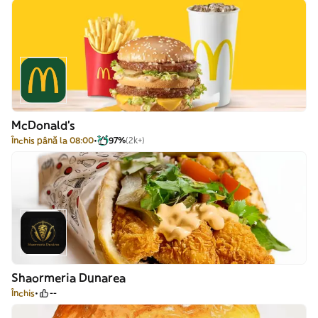
McDonald's
Închis până la 08:00
97%
(2k+)
Shaormeria Dunarea
Închis
--