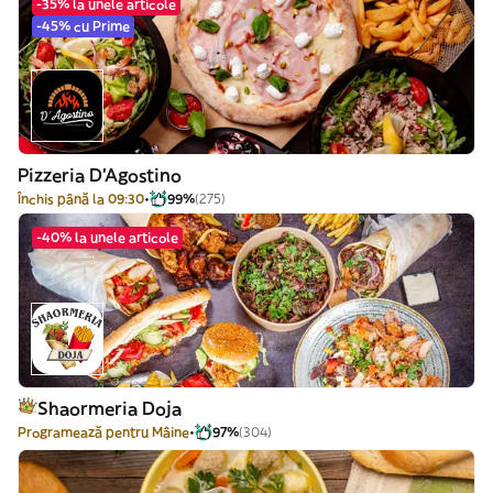
-35% la unele articole
-45% cu Prime
Pizzeria D'Agostino
Închis până la 09:30
99%
(275)
-40% la unele articole
Shaormeria Doja
Programează pentru Mâine
97%
(304)