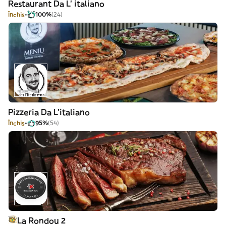
Restaurant Da L' italiano
Închis
100%
(24)
Pizzeria Da L'italiano
Închis
95%
(54)
La Rondou 2