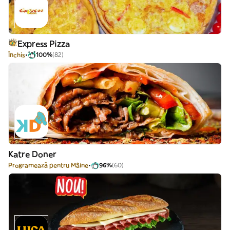
Express Pizza
Închis
100%
(82)
Katre Doner
Programează pentru Mâine
96%
(60)