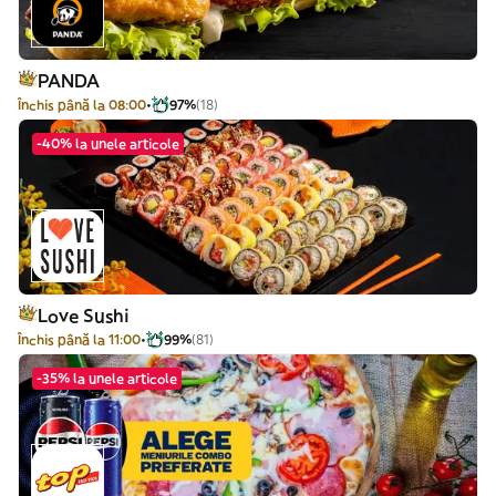
PANDA
Închis până la 08:00
97%
(18)
-40% la unele articole
Love Sushi
Închis până la 11:00
99%
(81)
-35% la unele articole