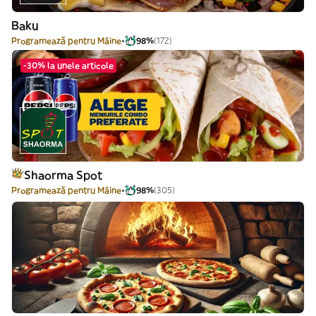
Baku
Programează pentru Mâine
98%
(172)
-30% la unele articole
Shaorma Spot
Programează pentru Mâine
98%
(305)