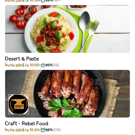
Închis până la 10:50
99%
(1k+)
Desert & Paste
Închis până la 10:50
96%
(56)
Craft - Rebel Food
Închis până la 10:30
98%
(216)