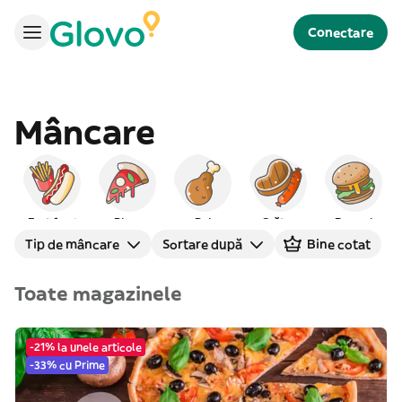
Conectare
Mâncare
Fast food
Pizza
Pui
Grătar
Burgeri
Tip de mâncare
Sortare după
Bine cotat
Toate magazinele
-21% la unele articole
-33% cu Prime