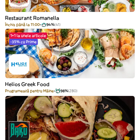
Restaurant Romanella
Închis până la 11:00
94%
(41)
1+1 la unele articole
-35% cu Prime
Helios Greek Food
Programează pentru Mâine
98%
(280)