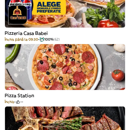
Pizzeria Casa Babei
Închis până la 09:30
100%
(62)
Pizza Station
Închis
--