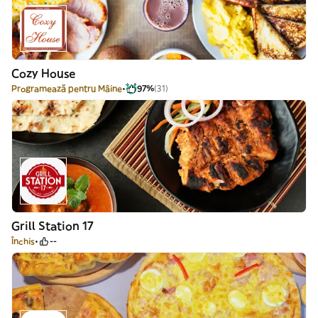
Cozy House
Programează pentru Mâine
97%
(31)
Grill Station 17
Închis
--