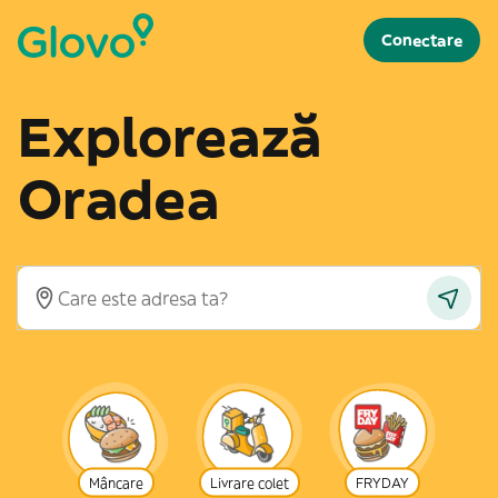
Conectare
Explorează
Oradea
Mâncare
Livrare colet
FRYDAY