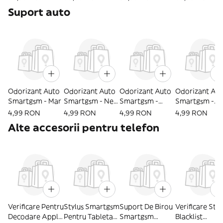
Apple Iphone, 8
Apple Iphone, 8
Lightning, 1m
to Lightning, 
Suport auto
Pini
Pini
Odorizant Auto
Odorizant Auto
Odorizant Auto
Odorizant Au
Smartgsm - Mar
Smartgsm - New
Smartgsm -
Smartgsm -
Car
Fresh
Vanilie
4,99 RON
4,99 RON
4,99 RON
4,99 RON
Alte accesorii pentru telefon
Verificare Pentru
Stylus Smartgsm
Suport De Birou
Verificare Sta
Decodare Apple
Pentru Tableta
Smartgsm
Blacklist