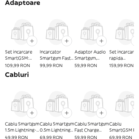
Adaptoare
Set incarcare
Incarcator
Adaptor Audio
Set incarcare
SmartGSM:
Smartgsm Fast
Smartgsm,
rapida
Adaptor priza
Charge 20w
Type-C La Jack
SmartGSM:
109,99 RON
99,99 RON
59,99 RON
159,99 RON
5W + cablu 1m
Usb-C
3.5 Mm, Alb
Adaptor priza
Cabluri
20W + Cablu 
Cablu Smartgsm
Cablu Smartgsm
Cablu Smartgsm
Cablu
1.5m Lightning-
0.5m Lightning-
Fast Charge
SmartGSM Fa
Usb Pentru
Usb Pentru
Usb-C To
Charge USB-C
49,99 RON
69,99 RON
59,99 RON
69,99 RON