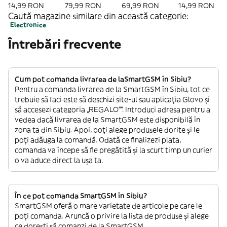
Iphone Pe Baza
Touch Pen Ball
Pentru Telefon /
Worldwide Or
14,99 RON
79,99 RON
69,99 RON
14,99 RON
Imei
Easy, Alb
Tableta, Negru
Telefon Pe Ba
Caută magazine similare din această categorie:
Imei
Electronice
Întrebări frecvente
Cum pot comanda livrarea de laSmartGSM în Sibiu?
Pentru a comanda livrarea de la SmartGSM în Sibiu, tot ce
trebuie să faci este să deschizi site-ul sau aplicația Glovo și
să accesezi categoria „REGALO””. Introduci adresa pentru a
vedea dacă livrarea de la SmartGSM este disponibilă în
zona ta din Sibiu. Apoi, poți alege produsele dorite și le
poți adăuga la comandă. Odată ce finalizezi plata,
comanda va începe să fie pregătită și la scurt timp un curier
o va aduce direct la ușa ta.
În ce pot comanda SmartGSM în Sibiu?
SmartGSM oferă o mare varietate de articole pe care le
poți comanda. Aruncă o privire la lista de produse și alege
ce dorești să comanzi de la SmartGSM.