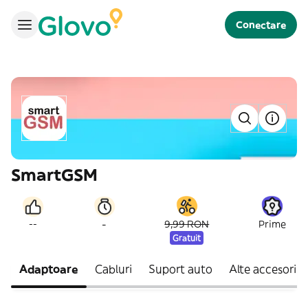
Conectare
SmartGSM
-
--
9,99 RON
Prime
Gratuit
Adaptoare
Cabluri
Suport auto
Alte accesorii 