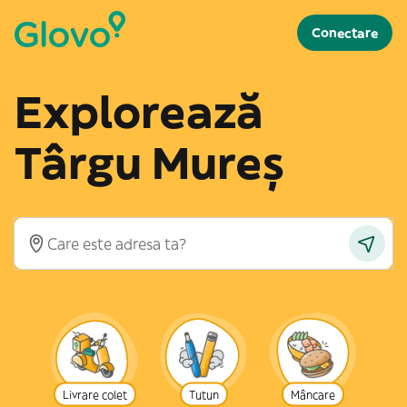
Conectare
Explorează
Târgu Mureș
Livrare colet
Tutun
Mâncare