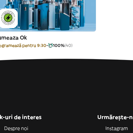
umeaza Ok
ogramează pentru 9:30
100%
(40)
k-uri de interes
Urmărește-n
Despre noi
Instagram