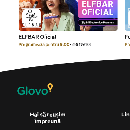
ELFBAR Oficial
F
Programează pentru 9:00
81%
(10)
Pr
Hai să reușim
Lin
împreună