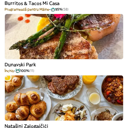
Burritos & Tacos Mi Casa
Programează pentru Mâine
95%
(58)
Dunavski Park
Închis
100%
(11)
Natašini Zalogajčići