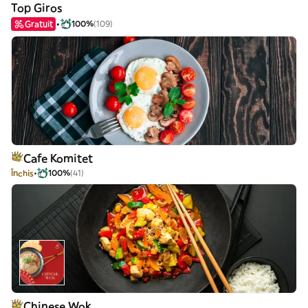
Top Giros
Gratuit
100%
(109)
Cafe Komitet
Închis
100%
(41)
Chinese Wok