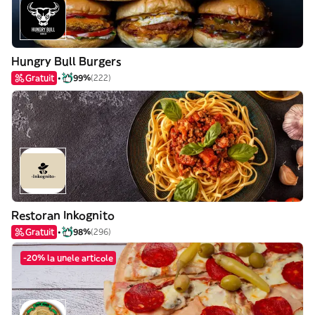
Hungry Bull Burgers
Gratuit
99%
(222)
Restoran Inkognito
Gratuit
98%
(296)
-20% la unele articole