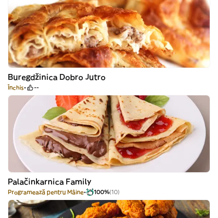
Buregdžinica Dobro Jutro
Închis
--
Palačinkarnica Family
Programează pentru Mâine
100%
(10)