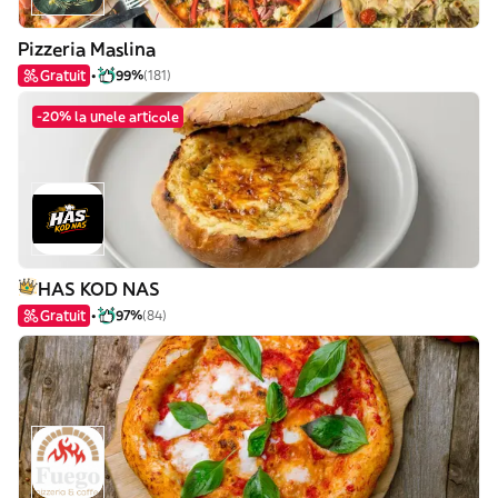
Pizzeria Maslina
Gratuit
99%
(181)
-20% la unele articole
HAS KOD NAS
Gratuit
97%
(84)