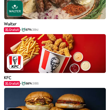
Walter
Gratuit
97%
(384)
KFC
Gratuit
98%
(388)