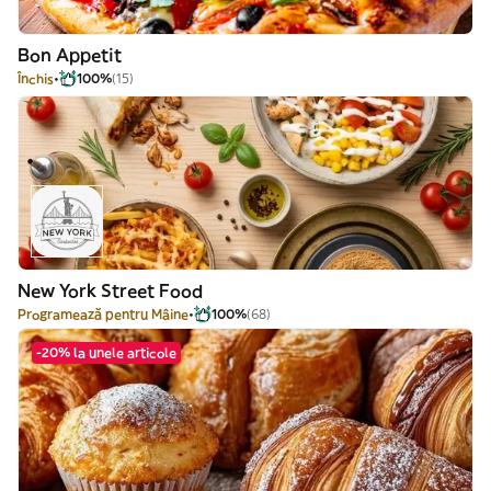
Bon Appetit
Închis
100%
(15)
New York Street Food
Programează pentru Mâine
100%
(68)
-20% la unele articole