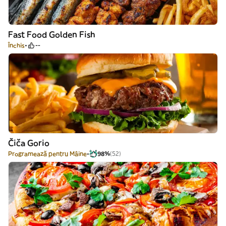
Fast Food Golden Fish
Închis
--
Čiča Gorio
Programează pentru Mâine
98%
(52)