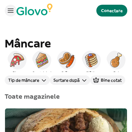
Conectare
Mâncare
Pizza
Sandviciuri
Grătar
Clătite
Pui
Tip de mâncare
Sortare după
Bine cotat
Toate magazinele