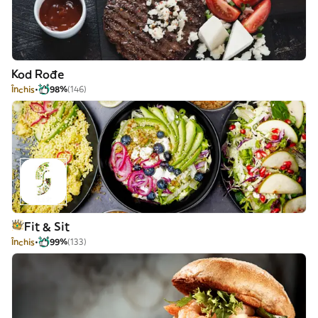
Kod Rođe
Închis
98%
(146)
Fit & Sit
Închis
99%
(133)