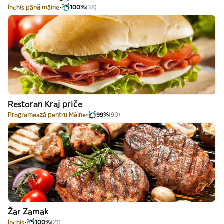
Închis până mâine
100%
(38)
Restoran Kraj priče
Programează pentru Mâine
99%
(90)
Žar Zamak
Închis
100%
(21)