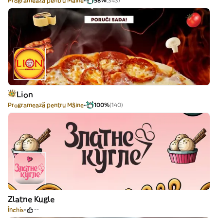
Programează pentru Mâine
98%
(343)
Lion
Programează pentru Mâine
100%
(140)
Zlatne Kugle
Închis
--