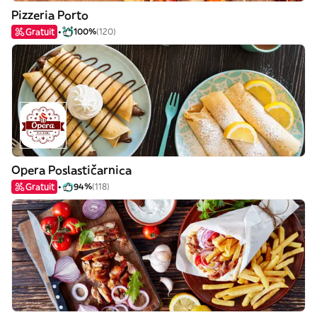
Pizzeria Porto
Gratuit
100%
(120)
Opera Poslastičarnica
Gratuit
94%
(118)