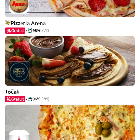
Pizzeria Arena
Gratuit
98%
(272)
Točak
Gratuit
96%
(289)